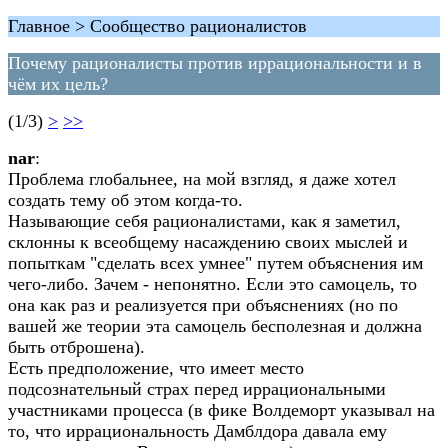
Главное > Сообщество рационалистов
Почему рационалисты против иррациональности и в
чём их цель?
(1/3)
>
>>
nar
:
Проблема глобальнее, на мой взгляд, я даже хотел
создать тему об этом когда-то.
Называющие себя рационалистами, как я заметил,
склонны к всеобщему насаждению своих мыслей и
попыткам "сделать всех умнее" путем объяснения им
чего-либо. Зачем - непонятно. Если это самоцель, то
она как раз и реализуется при объяснениях (но по
вашей же теории эта самоцель бесполезная и должна
быть отброшена).
Есть предположение, что имеет место
подсознательный страх перед иррациональными
участниками процесса (в фике Волдеморт указывал на
то, что иррациональность Дамблдора давала ему