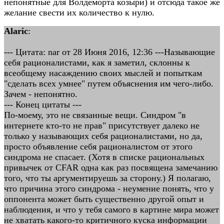
непонятные для Волдеморта козыри) и отсюда такое же
желание свести их количество к нулю.
Alaric
:
--- Цитата: nar от 28 Июня 2016, 12:36 ---Называющие
себя рационалистами, как я заметил, склонны к
всеобщему насаждению своих мыслей и попыткам
"сделать всех умнее" путем объяснения им чего-либо.
Зачем - непонятно.
--- Конец цитаты ---
По-моему, это не связанные вещи. Синдром "в
интернете кто-то не прав" присутствует далеко не
только у называющих себя рационалистами, но да,
просто объявление себя рационалистом от этого
синдрома не спасает. (Хотя в списке рациональных
привычек от CFAR одна как раз посвящена замечанию
того, что ты аргументируешь за сторону.) Я полагаю,
что причина этого синдрома - неумение понять, что у
оппонента может быть существенно другой опыт и
наблюдения, и что у тебя самого в картине мира может
не хватать какого-то критичного куска информации