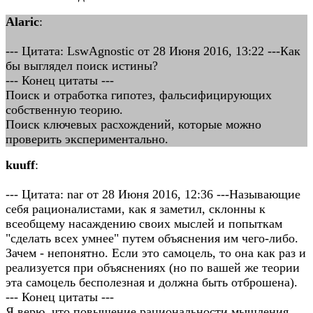
Alaric
:
--- Цитата: LswAgnostic от 28 Июня 2016, 13:22 ---Как
бы выглядел поиск истины?
--- Конец цитаты ---
Поиск и отработка гипотез, фальсифицирующих
собственную теорию.
Поиск ключевых расхождений, которые можно
проверить экспериментально.
kuuff
:
--- Цитата: nar от 28 Июня 2016, 12:36 ---Называющие
себя рационалистами, как я заметил, склонны к
всеобщему насаждению своих мыслей и попыткам
"сделать всех умнее" путем объяснения им чего-либо.
Зачем - непонятно. Если это самоцель, то она как раз и
реализуется при объяснениях (но по вашей же теории
эта самоцель бесполезная и должна быть отброшена).
--- Конец цитаты ---
Я верю, что повышение рациональности мышления