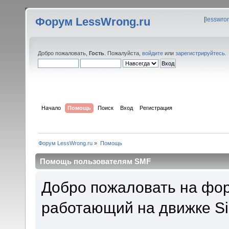
Форум LessWrong.ru
[
lesswro
Добро пожаловать,
Гость
. Пожалуйста,
войдите
или
зарегистрируйтесь
.
Начало
Помощь
Поиск
Вход
Регистрация
Форум LessWrong.ru
»
Помощь
Помощь пользователям SMF
Добро пожаловать на фор
работающий на движке Si