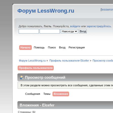
Форум LessWrong.ru
[
lesswro
Добро пожаловать,
Гость
. Пожалуйста,
войдите
или
зарегистрируйтесь
.
Начало
Помощь
Поиск
Вход
Регистрация
Форум LessWrong.ru
»
Профиль пользователя Elcefer
»
Просмотр сооб
Профиль пользователя
Просмотр сообщений
В этом разделе можно просмотреть все сообщения, сделанные этим п
Сообщения
Темы
Вложения
Вложения - Elcefer
Страницы: [
1
]