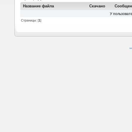
Название файла
Скачано
Сообщен
У пользовате
Страницы: [
1
]
SM