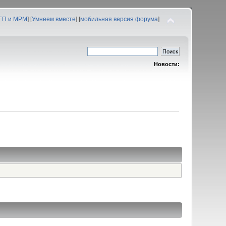
 ГП и МРМ
] [
Умнеем вместе
] [
мобильная версия форума
]
Новости: