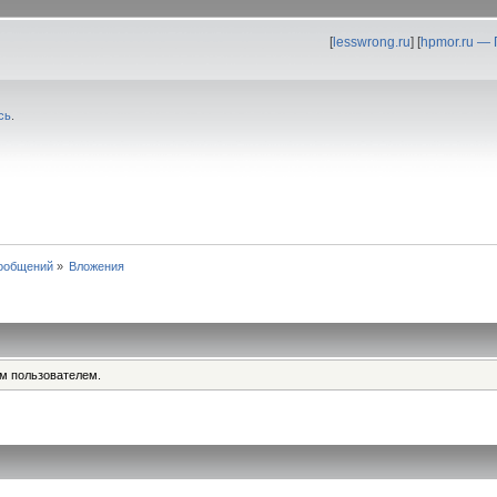
[
lesswrong.ru
] [
hpmor.ru —
сь
.
ообщений
»
Вложения
им пользователем.