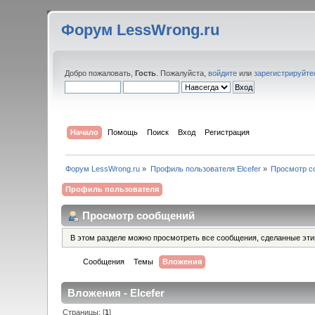
Форум LessWrong.ru
Добро пожаловать,
Гость
. Пожалуйста,
войдите
или
зарегистрируйте
Начало
Помощь
Поиск
Вход
Регистрация
Форум LessWrong.ru
»
Профиль пользователя Elcefer
»
Просмотр с
Профиль пользователя
Просмотр сообщений
В этом разделе можно просмотреть все сообщения, сделанные эт
Сообщения
Темы
Вложения
Вложения - Elcefer
Страницы: [
1
]