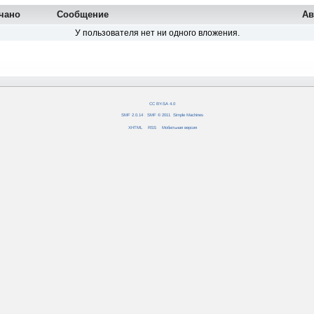
чано
Сообщение
Ав
У пользователя нет ни одного вложения.
CC BY-SA 4.0
SMF 2.0.14
|
SMF © 2011
,
Simple Machines
XHTML
RSS
Мобильная версия