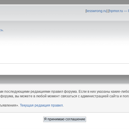
[
lesswrong.ru
] [
hpmor.ru —
сь
.
еми последующими редакциями правил форума. Если в них указаны какие-либо
 форума, вы можете в любой момент связаться с администрацией сайта и поп
бъявления».
Текущая редакция правил
.