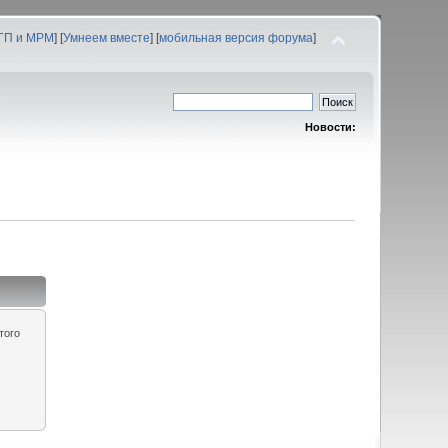
 ГП и МРМ
] [
Умнеем вместе
] [
мобильная версия форума
]
Новости:
того