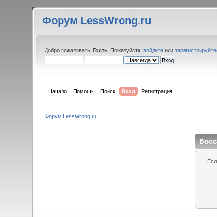
Форум LessWrong.ru
Добро пожаловать,
Гость
. Пожалуйста,
войдите
или
зарегистрируйте
Начало
Помощь
Поиск
Вход
Регистрация
Форум LessWrong.ru
Восс
Есл