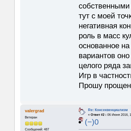
собственными 
тут с моей точ
негативная кон
роль в масс ку
основанное на 
вариантов оно
целого ряда з
Игр в частност
Прошу прощени
Re: Консеквенциализм
valergrad
«
Ответ #2 :
06 Июня 2016, 1
Ветеран
(−)0
Сообщений: 487