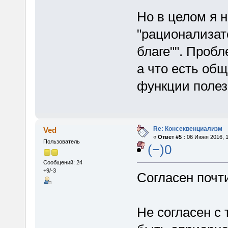
Но в целом я 
"рационализат
благе"". Проб
а что есть общ
функции полез
Re: Консеквенциализм
Ved
«
Ответ #5 :
06 Июня 2016, 1
Пользователь
(−)0
Сообщений: 24
+9/-3
Согласен почти
Не согласен с