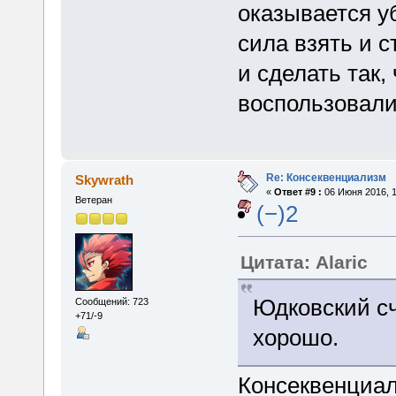
оказывается у
сила взять и с
и сделать так,
воспользовали
Re: Консеквенциализм
Skywrath
«
Ответ #9 :
06 Июня 2016, 1
Ветеран
(−)2
Цитата: Alaric
Юдковский сч
Сообщений: 723
+71/-9
хорошо.
Консеквенциа