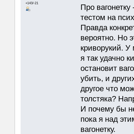
+143/-21
Про вагонетку -
тестом на псих
Правда конкрет
вероятно. Но э
криворукий. У
я так удачно к
остановит ваго
убить, и други
другое что мож
толстяка? Нап
И почему бы н
пока я над эт
вагонетку.