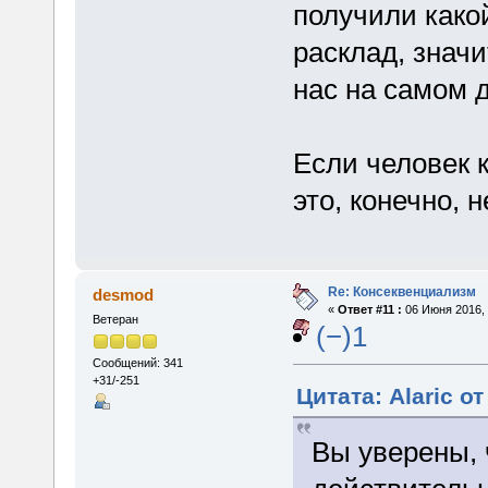
получили како
расклад, значи
нас на самом 
Если человек к
это, конечно, 
Re: Консеквенциализм
desmod
«
Ответ #11 :
06 Июня 2016, 
Ветеран
(−)1
Сообщений: 341
+31/-251
Цитата: Alaric о
Вы уверены, 