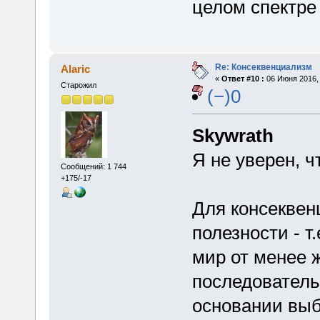
целом спектре
Re: Консеквенциализм
Alaric
«
Ответ #10 :
06 Июня 2016, 
Старожил
(−)0
Skywrath
Я не уверен, ч
Сообщений: 1 744
+175/-17
Для консеквен
полезности - т
мир от менее 
последователь
основании выб