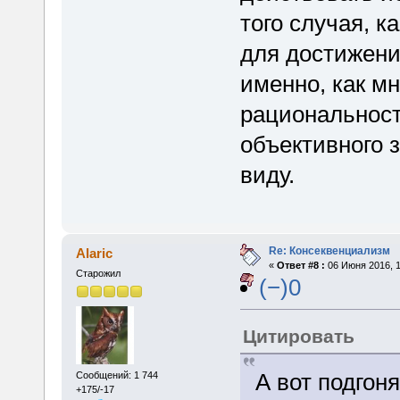
того случая, к
для достижени
именно, как мн
рациональност
объективного з
виду.
Re: Консеквенциализм
Alaric
«
Ответ #8 :
06 Июня 2016, 1
Старожил
(−)0
Цитировать
А вот подгоня
Сообщений: 1 744
+175/-17