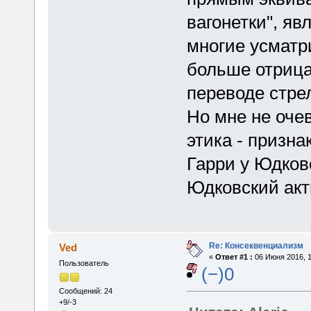
вагонетки", яв
многие усматр
больше отрица
переводе стре
Но мне не оче
этика - призна
Гарри у Юдковс
Юдковский акти
Re: Консеквенциализм
Ved
«
Ответ #1 :
06 Июня 2016, 1
Пользователь
(−)0
Сообщений: 24
+9/-3