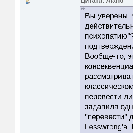
Цитата: Alaric
Вы уверены, 
действительн
психопатию"?
подтвержден
Вообще-то, э
консеквенциа
рассматриват
классическом
перевести ли
задавила одно
"перевести" 
Lesswrong'а.