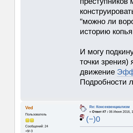
преступников 
конструироват
"можно ли вор
историю копья 
И могу подкин
точки зрения) 
движение
Эфф
Подробности л
Re: Консеквенциализм
Ved
«
Ответ #7 :
06 Июня 2016, 1
Пользователь
(−)0
Сообщений: 24
+9/-3