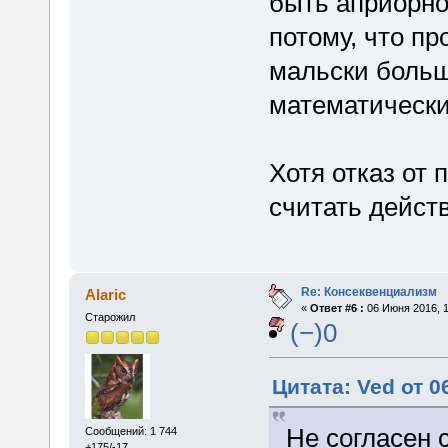
быть априорно
потому, что пр
мальски больш
математически
Хотя отказ от 
считать действ
Re: Консеквенциализм
Alaric
«
Ответ #6 :
06 Июня 2016, 1
Старожил
(−)0
Цитата: Ved от 0
Не согласен 
Сообщений: 1 744
+175/-17