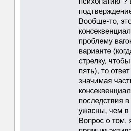
психопатию"? Е
подтверждение
Вообще-то, эт
консеквенциал
проблему ваго
варианте (ког
стрелку, чтобы
пять), то отве
значимая част
консеквенциал
последствия в
ужасны, чем в 
Вопрос о том, 
прямым эквива