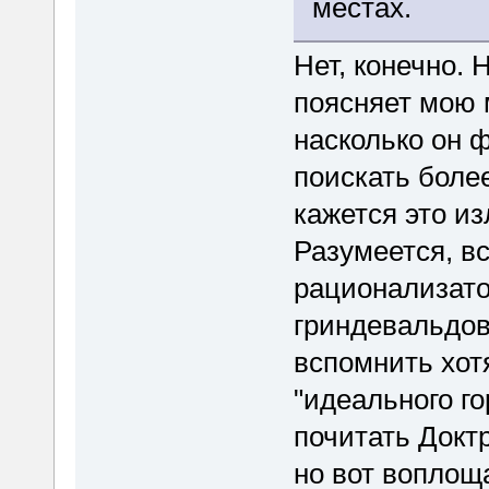
местах.
Нет, конечно. 
поясняет мою 
насколько он 
поискать боле
кажется это из
Разумеется, в
рационализато
гриндевальдов
вспомнить хот
"идеального г
почитать Докт
но вот воплощ