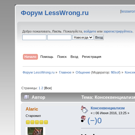
Форум LessWrong.ru
[
lesswro
Добро пожаловать,
Гость
. Пожалуйста,
войдите
или
зарегистрируйтесь
.
Начало
Помощь
Поиск
Вход
Регистрация
Форум LessWrong.ru
»
Главное
»
Общение
(Модератор:
fil0sof
) »
Консе
Страницы:
1
2
[
Все
]
Автор
Тема: Консеквенциализм
Консеквенциализм
Alaric
«
:
06 Июня 2016, 13:25 »
Старожил
(−)0