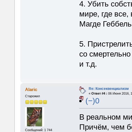
4. Убить собст
мире, где все,
Магде Геббель
5. Пристрелит
со смертельно
и т.д.
Re: Консеквенциализм
Alaric
«
Ответ #4 :
06 Июня 2016, 1
Старожил
(−)0
В реальном ми
Причём, чем б
Сообщений: 1 744