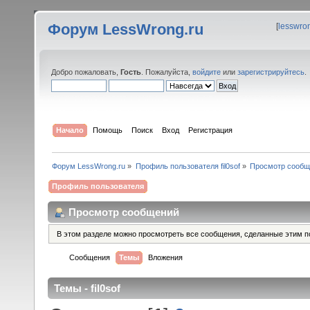
Форум LessWrong.ru
[
lesswro
Добро пожаловать,
Гость
. Пожалуйста,
войдите
или
зарегистрируйтесь
.
Начало
Помощь
Поиск
Вход
Регистрация
Форум LessWrong.ru
»
Профиль пользователя fil0sof
»
Просмотр сообщ
Профиль пользователя
Просмотр сообщений
В этом разделе можно просмотреть все сообщения, сделанные этим п
Сообщения
Темы
Вложения
Темы - fil0sof