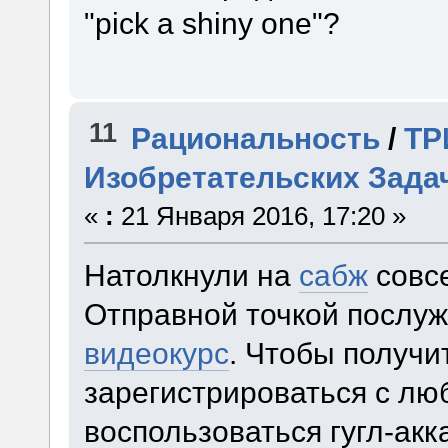
"pick a shiny one"?
11
Рациональность
/
ТР
Изобретательских Зада
«
:
21 Января 2016, 17:20 »
Натолкнули на
сабж
совс
Отправной точкой послу
видеокурс
. Чтобы получи
зарегистрироваться с лю
воспользоваться гугл-акка