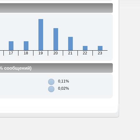
17
18
19
20
21
22
23
(% сообщений)
0,11%
0,02%