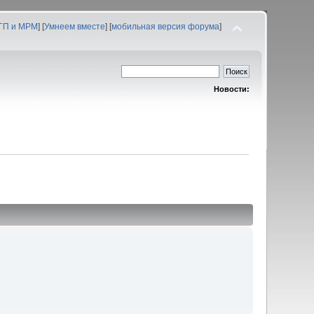
 ГП и МРМ
] [
Умнеем вместе
] [
мобильная версия форума
]
Новости: