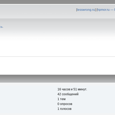
[
lesswrong.ru
] [
hpmor.ru —
сь
.
16 часов и 51 минут.
42 сообщений
1 тем
0 опросов
1 голосов