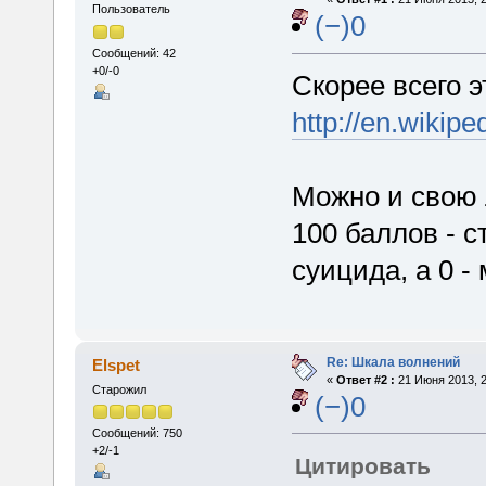
Пользователь
(−)0
Сообщений: 42
+0/-0
Скорее всего э
http://en.wiki
Можно и свою 
100 баллов - с
суицида, а 0 -
Re: Шкала волнений
Elspet
«
Ответ #2 :
21 Июня 2013, 2
Старожил
(−)0
Сообщений: 750
+2/-1
Цитировать