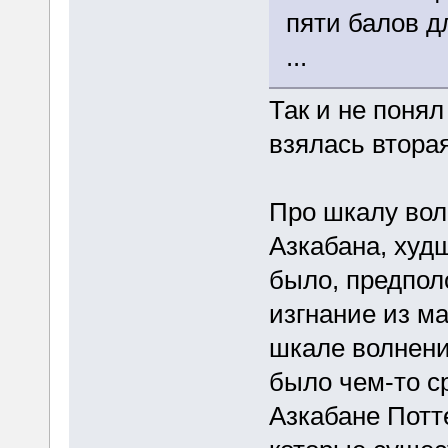
пяти балов д
...
Так и не понял
взялась втора
Про шкалу вол
Азкабана, худш
было, предпол
изгнание из ма
шкале волнени
было чем-то ср
Азкабане Потте