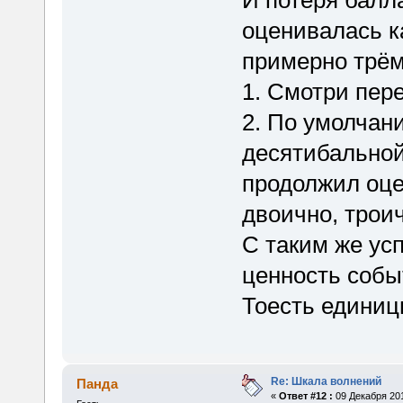
И потеря балл
оценивалась ка
примерно трём
1. Смотри пер
2. По умолчани
десятибальной
продолжил оце
двоично, трои
С таким же ус
ценность собы
Тоесть единиц
Re: Шкала волнений
Панда
«
Ответ #12 :
09 Декабря 201