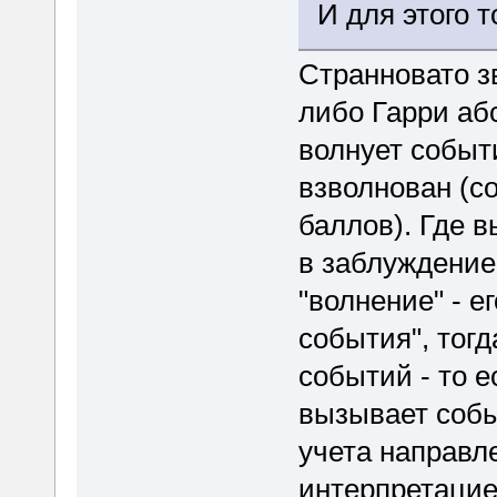
И для этого 
Странновато зв
либо Гарри аб
волнует событ
взволнован (со
баллов). Где 
в заблуждение
"волнение" - е
события", тог
событий - то 
вызывает собы
учета направл
интерпретацие