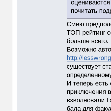
оцениваются 
почитать под
Смею предполо
ТОП-рейтинг с
больше всего.
Возможно авт
http://lesswron
существует ста
определенному
И теперь есть
приключения 
взволновали 
бала для факу