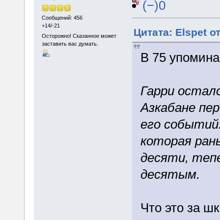
(−)0
Сообщений: 456
+14/-21
Цитата: Elspet о
Осторожно! Сказанное может
заставить вас думать.
В 75 упомина
Гарри остал
Азкабане пе
его событий
которая ран
десяти, теп
десятым.
Что это за ш