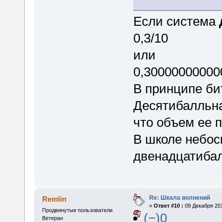
Если система
0,3/10
или
0,30000000000
В принципе би
Десятибалльна
что объем ее 
В школе небось
двенадцатибал
Re: Шкала волнений
Remlin
«
Ответ #10 :
09 Декабря 201
Продвинутые пользователи
(−)0
Ветеран