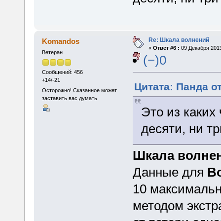
Re: Шкала волнений
Komandos
«
Ответ #6 :
09 Декабря 2013
Ветеран
(−)0
Сообщений: 456
+14/-21
Цитата: Панда от
Осторожно! Сказанное может
заставить вас думать.
Это из каких
десяти, ни т
Шкала волнен
Данные для
В
10 максималь
методом экстр