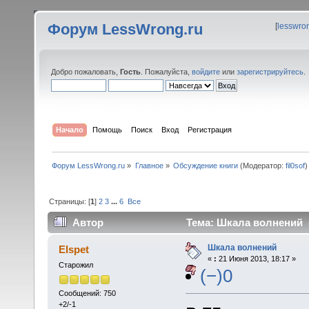
Форум LessWrong.ru
[
lesswro
Добро пожаловать,
Гость
. Пожалуйста,
войдите
или
зарегистрируйтесь
.
Начало
Помощь
Поиск
Вход
Регистрация
Форум LessWrong.ru
»
Главное
»
Обсуждение книги
(Модератор:
fil0sof
)
Страницы: [
1
]
2
3
...
6
Все
Автор
Тема: Шкала волнений (
Шкала волнений
Elspet
«
:
21 Июня 2013, 18:17 »
Старожил
(−)0
Сообщений: 750
+2/-1