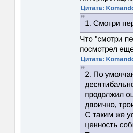
Цитата: Komando
1. Смотри пе
Что "смотри пе
посмотрел еще
Цитата: Komando
2. По умолча
десятибально
продолжил оц
двоично, тро
С таким же у
ценность соб