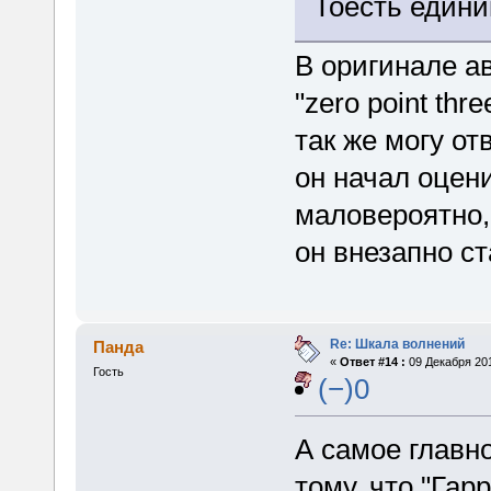
Тоесть едини
В оригинале ав
"zero point thr
так же могу от
он начал оцен
маловероятно,
он внезапно ст
Re: Шкала волнений
Панда
«
Ответ #14 :
09 Декабря 201
Гость
(−)0
А самое главно
тому, что "Гар