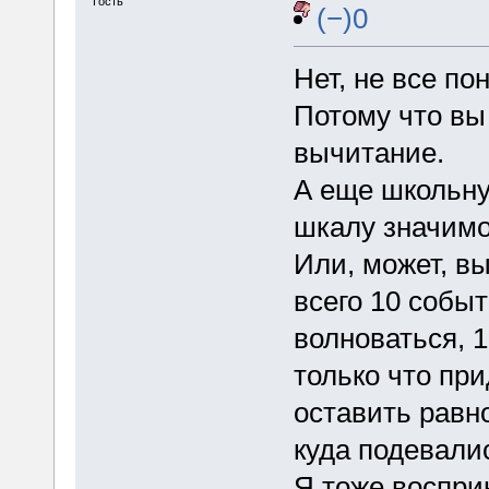
Гость
(−)0
Нет, не все по
Потому что вы
вычитание.
А еще школьну
шкалу значимо
Или, может, вы
всего 10 собы
волноваться, 1
только что при
оставить равн
куда подевали
Я тоже восприн