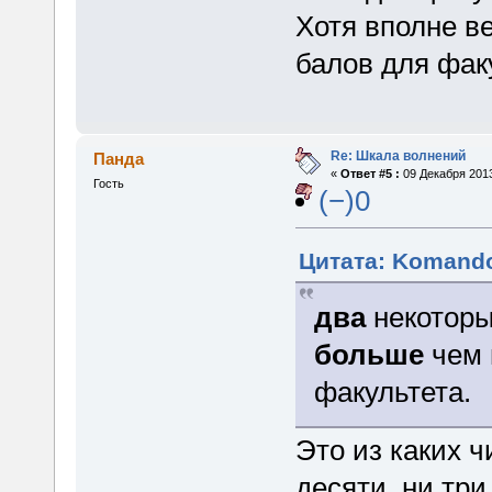
Хотя вполне в
балов для фак
Re: Шкала волнений
Панда
«
Ответ #5 :
09 Декабря 2013
Гость
(−)0
Цитата: Komando
два
некоторы
больше
чем 
факультета.
Это из каких ч
десяти, ни три