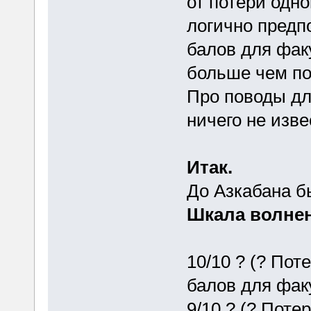
от потери одно
логично предп
балов для фак
больше чем по
Про поводы д
ничего не изве
Итак.
До Азкабана б
Шкала волнен
10/10 ? (? Поте
балов для фак
9/10 ? (? Потер