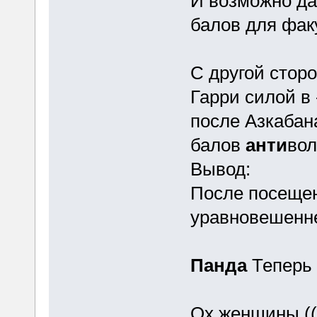
И возможно да
балов для фак
С другой сторо
Гарри силой в 
после Азкабан
балов
анти
вол
Вывод:
После посещен
уравновешенн
Панда
Теперь 
Ох женщины (