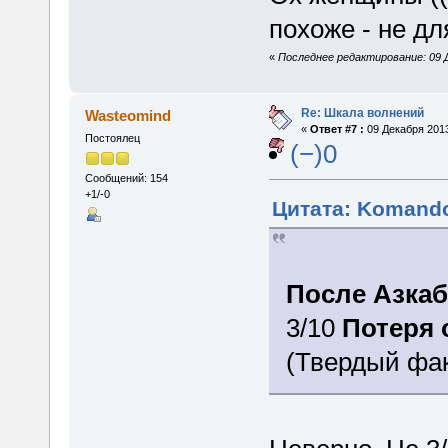
похоже - не дл
«
Последнее редактирование: 09 
Re: Шкала волнений
Wasteomind
«
Ответ #7 :
09 Декабря 2013
Постоялец
(−)0
Сообщений: 154
+1/-0
Цитата: Komando
После Азкаб
3/10
Потеря 
(Твердый фак