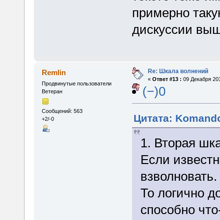
примерно таку
дискуссии выш
Re: Шкала волнений
Remlin
«
Ответ #13 :
09 Декабря 201
Продвинутые пользователи
(−)0
Ветеран
Сообщений: 563
Цитата: Komando
+2/-0
1. Вторая шк
Если известн
взволновать.
То логично д
способно что