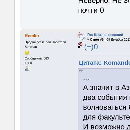
Неверно. Не 3/
почти 0
Re: Шкала волнений
Remlin
«
Ответ #8 :
09 Декабря 2013
Продвинутые пользователи
(−)0
Ветеран
Сообщений: 563
Цитата: Komando
+2/-0
...
А значит в А
два события 
волноваться 
для факульте
И возможно д