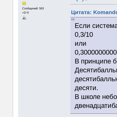
Сообщений: 563
Цитата: Komando
+2/-0
Если систем
0,3/10
или
0,300000000
В принципе б
Десятибалльн
десятибалльн
десяти.
В школе небос
двенадцатиба