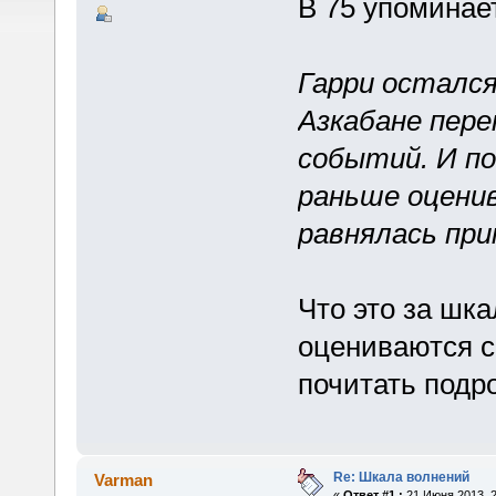
В 75 упоминае
Гарри остался
Азкабане пере
событий. И п
раньше оценив
равнялась пр
Что это за шка
оцениваются с
почитать подр
Re: Шкала волнений
Varman
«
Ответ #1 :
21 Июня 2013, 2