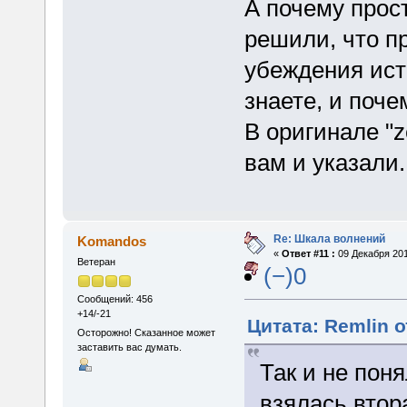
А почему прос
решили, что п
убеждения ист
знаете, и поче
В оригинале "ze
вам и указали.
Re: Шкала волнений
Komandos
«
Ответ #11 :
09 Декабря 201
Ветеран
(−)0
Сообщений: 456
+14/-21
Цитата: Remlin о
Осторожно! Сказанное может
заставить вас думать.
Так и не пон
взялась втор