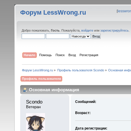
Форум LessWrong.ru
[
lesswro
Добро пожаловать,
Гость
. Пожалуйста,
войдите
или
зарегистрируйтесь
.
Начало
Помощь
Поиск
Вход
Регистрация
Форум LessWrong.ru
»
Профиль пользователя Scondo
»
Основная инф
Профиль пользователя
Основная информация
Scondo 
Сообщений:
Ветеран
Возраст:
Дата регистрации: