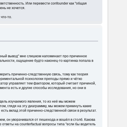
 ответственность. Или перевести confounder как "общая
ень не хочется.
 что-то.
ричинный вывод" мне слишком напоминает про причинное
реальности, ощущение будто наконец-то картинка попала в
змерить причинно-следственную связь, тому как теория
спериментальной психологии преподы прямо и чётко
татор управляет тем фактором, который считает причиной,
мента есть и другие способы исследования, но они в
модель изучаемого явления, то из неё мы можем
ом, глядя на эту диаграммку, мы можем прикинуть какие
есть вклад этой причинно-следственной связи в результат.
лем, он уворачивался от пешехода и вошёл в столб. Какова
 ответы на counterfactual вопросы типа "если бы водитель