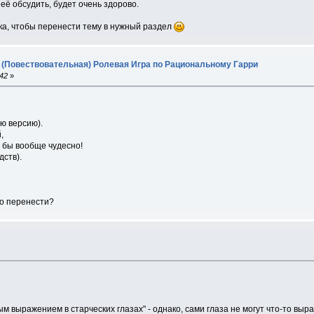
 её обсудить, будет очень здорово.
ка, чтобы перенести тему в нужный раздел
 (Повествовательная) Ролевая Игра по Рациональному Гарри
:42
»
ю версию).
,
 бы вообще чудесно!
дств).
но перенести?
м выражением в старческих глазах" - однако, сами глаза не могут что-то вы