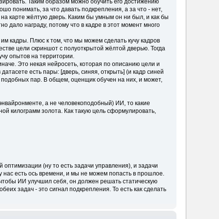
изировать. Таким образом можно обучить его достижению
шо понимать, за что давать подкрепления, а за что - нет,
на карте жёлтую дверь. Каким бы умным он ни был, и как бы
но дало награду, потому что в кадре в этот момент много
им кадры. Плюс к том, что мы можем сделать кучу кадров
честве цели скриншот с полуоткрытой жёлтой дверью. Тогда
кучу опытов на территории.
иначе. Это некая нейросеть, которая по описанию цели и
датасете есть пары: [дверь, синяя, открыть] (и кадр синей
му подобных пар. В общем, оценщик обучен на них, и может,
 энвайронменте, а не человекоподобный) ИИ, то какие
ной килограмм золота. Как такую цель сформулировать,
й оптимизации (ну то есть задачи управления), и задачи
у нас есть ось времени, и мы не можем попасть в прошлое.
 чтобы ИИ улучшил себя, он должен решать статическую
беих задач - это сигнал подкрепления. То есть как сделать