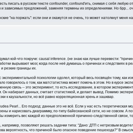
о есть писать в русском тексте confounder, confound'ить, снимая с себя любую
 и зависимых предложений, заменяя термины их определениями. Но брр... оч
кие "на поржать": если они и окажутся не очень, то может натолкнут меня на
идумал кой-что покруче: causal inference. (не знаю как лучше перевести: "п
аработки вырывают мозг, когда после неё думаешь о причинах и следствиях в 
и резкие границы их.
урс экспериментальной психологии одолел, который весь посвящён тому, как и
ло говорилось о том, как матстатистика может помочь в этом. Но в курсе эк
нную связь -- это эксперимент, то есть исследование, в котором эксперимен
м. Он набирает данных, считает статистикой, и делает вывод. Помимо экспери
ки к каузальности, но всё равно корреляционная хрень и зашквар.
udea Pearl... Его подход: данные это не всё. Если у нас есть теоретическая 
ны и нарисовать диаграммку, по-типу байесианской сети, но не совсем. А пот
бы измерить вес каждой из предположенной причинно-следственной связи, то 
ls, например, позволяют решать задачки типа: "Дано: ДТП с нетрезвым водите
кова вероятность, что причиной было опасное поведение пешехода?" В смысле