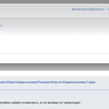
[
lesswrong.ru
] [
hpmor.ru —
сь
.
ьная (Повествовательная) Ролевая Игра по Рациональному Гарри
лучайно забрёл посмотреть, а что вообще тут происходит.