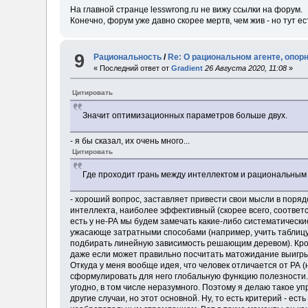
На главной странце lesswrong.ru не вижу ссылки на форум.
Конечно, форум уже давно скорее мертв, чем жив - но тут 
9
Рациональность
/
Re: О рациональном агенте, опор
« Последний ответ от
Gradient
26 Августа 2020, 11:08
»
Цитировать
Значит оптимизационных параметров больше двух.
- я бы сказал, их очень много...
Цитировать
Где проходит грань между интеллектом и рациональным
- хороший вопрос, заставляет привести свои мысли в порядо
интеллекта, наиболее эффективный (скорее всего, соответ
есть у не-РА мы будем замечать какие-либо систематически
ужасающе затратными способами (например, учить таблицу
подбирать линейную зависимость решающим деревом). Кроме
даже если может правильно посчитать матожидание выигр
Откуда у меня вообще идея, что человек отличается от РА (
сформулировать для него глобальную функцию полезности. 
угодно, в том числе неразумного. Поэтому я делаю такое уп
другие случаи, но этот основной. Ну, то есть критерий - е