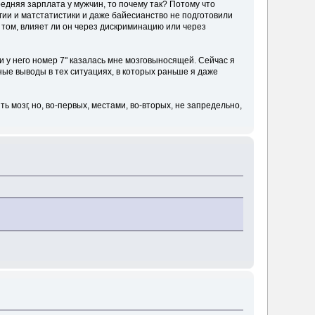
редняя зарплата у мужчин, то почему так? Потому что
ии и матстатистики и даже байесианство не подготовили
 в том, влияет ли он через дискриминацию или через
 и у него номер 7" казалась мне мозговыносящей. Сейчас я
ные выводы в тех ситуациях, в которых раньше я даже
 мозг, но, во-первых, местами, во-вторых, не запредельно,