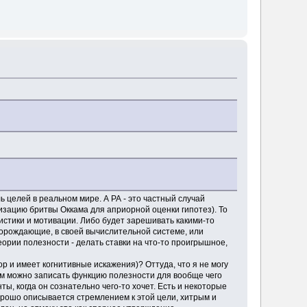
ь целей в реальном мире. А РА - это частный случай
изацию бритвы Оккама для априорной оценки гипотез). То
тистики и мотивации. Либо будет зарешивать какими-то
порождающие, в своей вычислительной системе, или
ории полезности - делать ставки на что-то проигрышное,
ор и имеет когнитивные искажения)? Оттуда, что я не могу
ом можно записать функцию полезности для вообще чего
ты, когда он сознательно чего-то хочет. Есть и некоторые
 хорошо описывается стремлением к этой цели, хитрым и