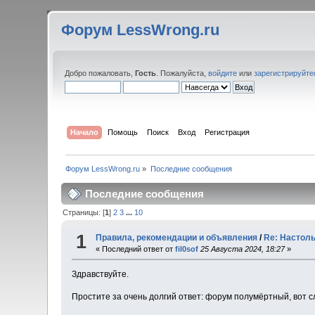
Форум LessWrong.ru
Добро пожаловать,
Гость
. Пожалуйста,
войдите
или
зарегистрируйте
Начало
Помощь
Поиск
Вход
Регистрация
Форум LessWrong.ru
»
Последние сообщения
Последние сообщения
Страницы: [
1
]
2
3
...
10
1
Правила, рекомендации и объявления
/
Re: Настол
« Последний ответ от
fil0sof
25 Августа 2024, 18:27
»
Здравствуйте.
Простите за очень долгий ответ: форум полумёртный, вот с