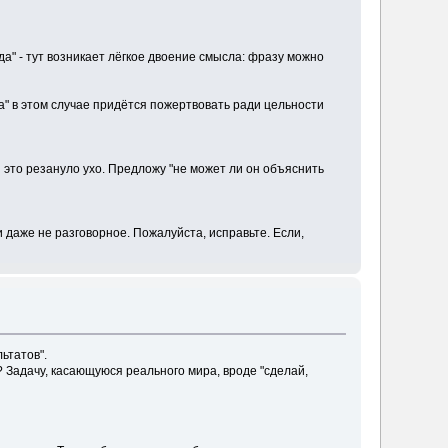
да" - тут возникает лёгкое двоение смысла: фразу можно
.
а" в этом случае придётся пожертвовать ради цельности
и это резануло ухо. Предложу "не может ли он объяснить
и даже не разговорное. Пожалуйста, исправьте. Если,
ьтатов".
? Задачу, касающуюся реального мира, вроде "сделай,