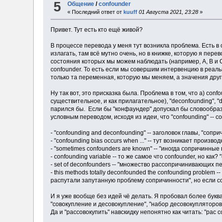
5
Общение
/
confounder
« Последний ответ от
kuuff
01 Августа 2021, 23:28
»
Привет. Тут есть кто ещё живой?
В процессе перевода у меня тут возникла проблема. Есть в 
излагать, там всё мутно очень, но в книжке, которую я пере
состояния которых мы можем наблюдать (например, A, B и C)
confounder. То есть если мы совершим интервенцию в реаль
только та переменная, которую мы меняем, а значения друг
Ну так вот, это присказка была. Проблема в том, что а) conf
существительное, и как прилагательное), "deconfounding", "d
парился бы. Если бы "конфаундер" допускал бы словообразо
условным переводом, исходя из идеи, что "confounding" -- со
- "confounding and deconfounding" -- заголовок главы, "соп
- "confounding bias occurs when ..." -- тут возникает произ
- "sometimes confounders are known" -- "иногда сопричинны
- confounding variable -- то же самое что confounder, но 
- set of deconfounders -- "множество рассопричинивающих 
- this methods totally deconfounded the confounding proble
распутали запутанную проблему сопричинности", но если с
И я уже вообще без идей чё делать. Я пробовал более буквал
"совокупление и десовокупление", "набор десовокупляторов"
Да и "рассовокупить" навскидку непонятно как читать: "рас с