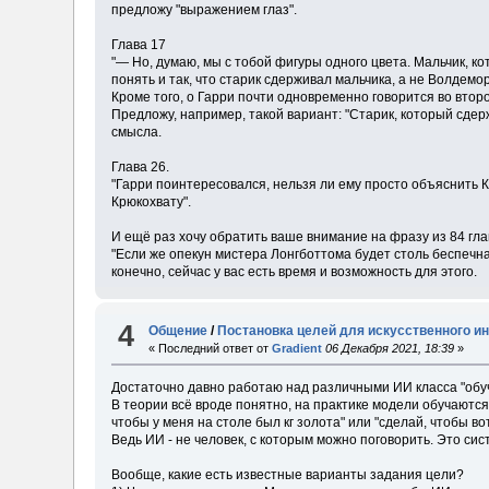
предложу "выражением глаз".
Глава 17
"— Но, думаю, мы с тобой фигуры одного цвета. Мальчик, к
понять и так, что старик сдерживал мальчика, а не Волдемо
Кроме того, о Гарри почти одновременно говорится во втором
Предложу, например, такой вариант: "Старик, который сдер
смысла.
Глава 26.
"Гарри поинтересовался, нельзя ли ему просто объяснить К
Крюкохвату".
И ещё раз хочу обратить ваше внимание на фразу из 84 глав
"Если же опекун мистера Лонгботтома будет столь беспечна"
конечно, сейчас у вас есть время и возможность для этого.
4
Общение
/
Постановка целей для искусственного и
« Последний ответ от
Gradient
06 Декабря 2021, 18:39
»
Достаточно давно работаю над различными ИИ класса "обуч
В теории всё вроде понятно, на практике модели обучаются
чтобы у меня на столе был кг золота" или "сделай, чтобы во
Ведь ИИ - не человек, с которым можно поговорить. Это си
Вообще, какие есть известные варианты задания цели?