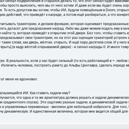
ал сигнал подкрепления и старался делать то, что этот сигнал будет максим
обы просто выяснить, чего мы от него хотим. И даже если мы будет очень хоро
я. То есть допустим мы хотим, чтобы ИИ, будучи помещённым в Doom, открыл 
цию действий, что приведёт к награде, а потом ещё разбираться, а что конкрет
считывать траекторию, и делаем функцию, которая оценивает предсказанные 
етить датасет для предсказания наград. Либо мы даже можем подать ему в ка
 найти ту, которая приведёт к открытию этой двери. Без того, чтобы ставить 
 предсказывает свои траектории, но на этот раз оценщик траекторий устроен 
кие слова, как дверь, жёлтая, открыть. И ещё пару десятков слов. И у него в 
открыть] (и кадр жёлтой открываемой двери) - и сигнал награды 0. И много то
гре. В реальности, если у нас будет сильный (то есть работающий в +- любом
. Излечить человека, построить ракету до Альфы Центавра, сделать передо м
тат меня не вдохновил.
улучшающийся ИИ. Как ставить задачи ему?
олучается, что одна и та же архитектура должна решать и задачи динамическо
и градиентного спуска). Это ощутимо разные задачи, в динамической задаче 
х и управляемых переменных - миллион для небольшой нейросети. Для того,
чу динамическую. И единственная величина, которая мне видится общей для о