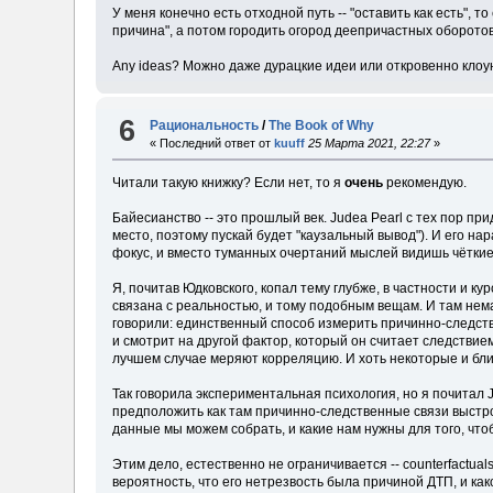
У меня конечно есть отходной путь -- "оставить как есть", т
причина", а потом городить огород деепричастных оборотов
Any ideas? Можно даже дурацкие идеи или откровенно клоунс
6
Рациональность
/
The Book of Why
« Последний ответ от
kuuff
25 Марта 2021, 22:27
»
Читали такую книжку? Если нет, то я
очень
рекомендую.
Байесианство -- это прошлый век. Judea Pearl с тех пор пр
место, поэтому пускай будет "каузальный вывод"). И его н
фокус, и вместо туманных очертаний мыслей видишь чёткие 
Я, почитав Юдковского, копал тему глубже, в частности и к
связана с реальностью, и тому подобным вещам. И там нема
говорили: единственный способ измерить причинно-следстве
и смотрит на другой фактор, который он считает следствие
лучшем случае меряют корреляцию. И хоть некоторые и близ
Так говорила экспериментальная психология, но я почитал J
предположить как там причинно-следственные связи выстрое
данные мы можем собрать, и какие нам нужны для того, что
Этим дело, естественно не ограничивается -- counterfactua
вероятность, что его нетрезвость была причиной ДТП, и ка