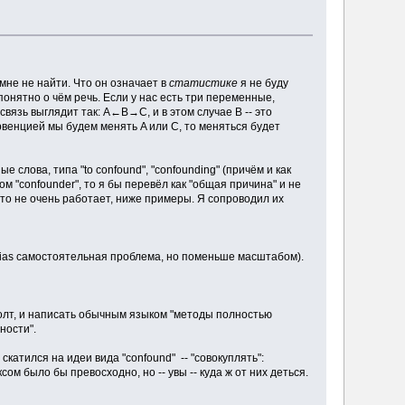
мне не найти. Что он означает в
статистике
я не буду
 понятно о чём речь. Если у нас есть три переменные,
вязь выглядит так: A←B→C, и в этом случае B -- это
рвенцией мы будем менять A или C, то меняться будет
е слова, типа "to confound", "confounding" (причём и как
вом "confounder", то я бы перевёл как "общая причина" и не
это не очень работает, ниже примеры. Я сопроводил их
.." (bias самостоятельная проблема, но поменьше масштабом).
ь болт, и написать обычным языком "методы полностью
ности".
скатился на идеи вида "confound" -- "совокуплять":
ом было бы превосходно, но -- увы -- куда ж от них деться.