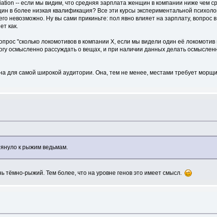
ation -- если мы видим, что средняя зарплата женщин в компании ниже чем с
ин в более низкая квалификация? Все эти курсы экспериментальной психолог
 него невозможно. Ну вы сами прикиньте: пол явно влияет на зарплату, вопрос
т как.
опрос "сколько локомотивов в компании X, если мы видели один её локомотив
я могу осмысленно рассуждать о вещах, и при наличии данных делать осмыслен
на для самой широкой аудитории. Она, тем не менее, местами требует морщить
 тянуло к рыжим ведьмам.
нь тёмно-рыжий. Тем более, что на уровне генов это имеет смысл.