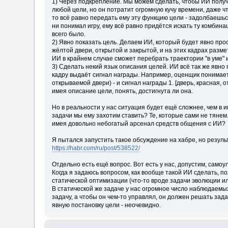
1) Через подкрепление. Мы можем сделать, чтобы ИИ получ
любой цели, но он потратит огромную кучу времени, даже чт
то всё равно передать ему эту функцию цели - задолбаешьс
ни понимал игру, ему всё равно придётся искать ту комбина
всего было.
2) Явно показать цель. Делаем ИИ, который будет явно про
жёлтой двери, открытой и закрытой, и на этих кадрах разм
ИИ в крайнем случае сможет перебрать траектории "в уме" и
3) Сделать некий язык описания целей. ИИ всё так же явно
кадру выдаёт сигнал награды. Например, оценщик понимает та
открываемой двери) - и сигнал награды 1. [дверь, красная, 
имея описание цели, понять, достигнута ли она.
Но в реальности у нас ситуация будет ещё сложнее, чем в и
задачи мы ему захотим ставить? Те, которые сами не тянем
имея довольно небогатый арсенал средств общения с ИИ?
Я пытался запустить такое обсуждение на хабре, но резуль
https://habr.com/ru/post/538522/
Отдельно есть ещё вопрос. Вот есть у нас, допустим, само
Когда я задаюсь вопросом, как вообще такой ИИ сделать, п
статической оптимизации (что-то вроде задачи эволюции ил
В статической же задаче у нас огромное число наблюдаемы
задачу, а чтобы он чем-то управлял, он должен решать зада
явную постановку цели - неочевидно.