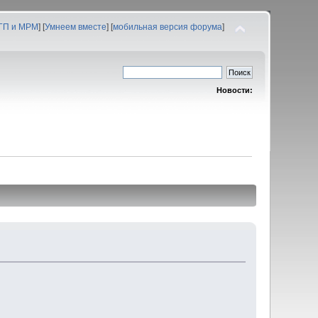
 ГП и МРМ
] [
Умнеем вместе
] [
мобильная версия форума
]
Новости: