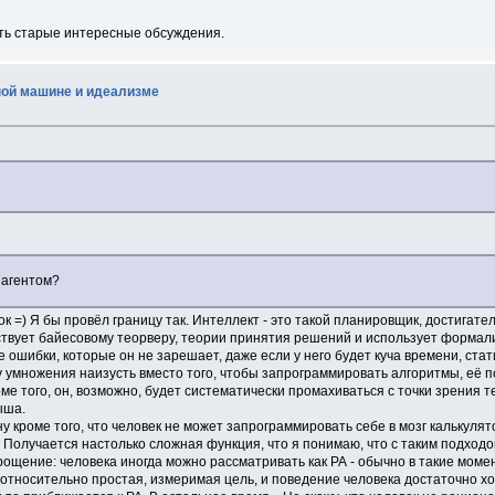
есть старые интересные обсуждения.
ной машине и идеализме
 агентом?
к =) Я бы провёл границу так. Интеллект - это такой планировщик, достигател
ствует байесовому теорверу, теории принятия решений и использует формал
е ошибки, которые он не зарешает, даже если у него будет куча времени, ста
 умножения наизусть вместо того, чтобы запрограммировать алгоритмы, её 
 того, он, возможно, будет систематически промахиваться с точки зрения те
ыша.
ну кроме того, что человек не может запрограммировать себе в мозг калькулят
Получается настолько сложная функция, что я понимаю, что с таким подход
рощение: человека иногда можно рассматривать как РА - обычно в такие момен
сть относительно простая, измеримая цель, и поведение человека достаточно