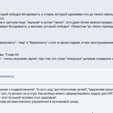
оторый победил Волдеморта, и старик, который сдерживал его до твоего прихо
рта.
 и третьем лице: "мальчик" и затем "твоего". (это даже более важная правка)
живал Волдеморта, и мальчик, который победил". Оборотом "до твоего приход
рюкохвату" - "ему" и "Крюкохвату" стоят в одном падеже, и при прослушивани
ы: "Глава 84.
 - очень неуклюже звучит, при том, что слово "опекунша" целиком словарное 
нтеллекта
ение с подкреплением". То есть над "достигателями целей", "машинами резул
 туго, но вопрос не в этом. Как вообще можно сформулировать задачу для ИИ
т этот больной человек стал здоровым".
стема автоматического управления в незнакомой среде.