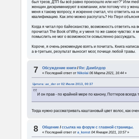
был трезв, ДТП бы всё равно произошло или нет?" Или medi
женщин дискриминируют в компании, или потому что у женщ
меня к такому вопросу, я искренне считал, что ответить на
квалификацию. Как
это
можно распутать? Но Перл объясняе
Когда я читал про байесианство, возможность ответить на в
прочитал The Book of Why, и у меня то же самое чувство: 
помыслить не мог о возможности осмысленно рассуждать.
Короче, я очень рекомендую взять и почитать. Книга написа
а в-третьих, результат выносит мозг, почище любой травы.
7
Обсуждение книги
/
Re: Дамблдор
« Последний ответ от
Nikolai
06 Марта 2021, 16:44
»
Цитата: ae_der от 02 Июля 2013, 00:37
И он прав - по крайней мере по канону, Поттеров всегда
Тогда нужно рассматривать каштановый цвет волос, как оче
8
Общение
/
ссылка на форум с главной страницы.
« Последний ответ от
a_konst
04 Января 2021, 10:57
»