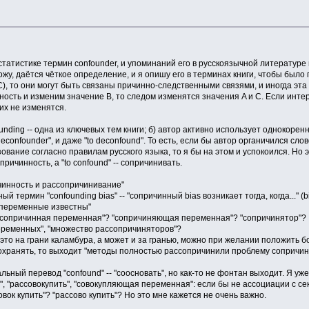
статистике термин confounder, и упоминаний его в русскоязычной литературе 
вожу, даётся чёткое определение, и я опишу его в терминах книги, чтобы было
, то они могут быть связаны причинно-следственными связями, и иногда эта с
ность и изменим значение B, то следом изменятся значения A и C. Если инте
их не изменятся.
ounding -- одна из ключевых тем книги; б) автор активно использует однокоренны
econfounder", и даже "to deconfound". То есть, если бы автор органичился сло
вание согласно правилам русского языка, то я бы на этом и успокоился. Но 
причинность, а "to confound" -- сопричинивать.
ричинность и рассопричинивание"
водный термин "confounding bias" -- "сопричинный bias возникает тогда, когда.
е переменные известны"
как? "сопричинная переменная"? "сопричиняющая переменная"? "сопричинятор"?
переменных", "множество рассопричиняторов"?
m -- это на грани каламбура, а может и за гранью, можно при желании положит
охранять, то выходит "методы полностью рассопричинили проблему сопричин
ьный перевод "confound" -- "соосновать", но как-то не фонтан выходит. Я уже 
, "рассовокупить", "совокупляющая переменная": если бы не ассоциации с секс
овок купить"? "рассово купить"? Но это мне кажется не очень важно.