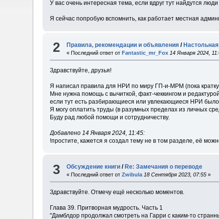
У вас очень интересная тема, если вдруг тут найдутся люди
Я сейчас попробую вспомнить, как работает местная админ
2
Правила, рекомендации и объявления
/
Настольная
« Последний ответ от
Fantastic_mr_Fox
14 Января 2024, 11
Здравствуйте, друзья!
Я написал правила для НРИ по миру ГП-и-МРМ (пока кратку
Мне нужна помощь с вычиткой, факт-чеккингом и редактурой
если тут есть разбирающиеся или увлекающиеся НРИ было
Я могу оплатить труды (в разумных пределах из личных сре
Буду рад любой помощи и сотрудничеству.
Добавлено 14 Января 2024, 11:45:
!простите, кажется я создал тему не в том разделе, её мож
3
Обсуждение книги
/
Re: Замечания о переводе
« Последний ответ от
Zwibula
18 Сентября 2023, 07:55
»
Здравствуйте. Отмечу ещё несколько моментов.
Глава 39. Притворная мудрость. Часть 1
"Дамблдор продолжал смотреть на Гарри с каким-то странны