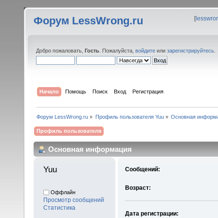
Форум LessWrong.ru
[
lesswro
Добро пожаловать,
Гость
. Пожалуйста,
войдите
или
зарегистрируйтесь
.
Начало
Помощь
Поиск
Вход
Регистрация
Форум LessWrong.ru
»
Профиль пользователя Yuu
»
Основная информ
Профиль пользователя
Основная информация
Yuu 
Сообщений:
Возраст:
Оффлайн
Просмотр сообщений
Статистика
Дата регистрации: