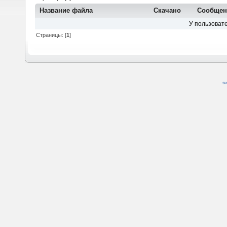
Название файла
Скачано
Сообщен
У пользовате
Страницы: [
1
]
SM