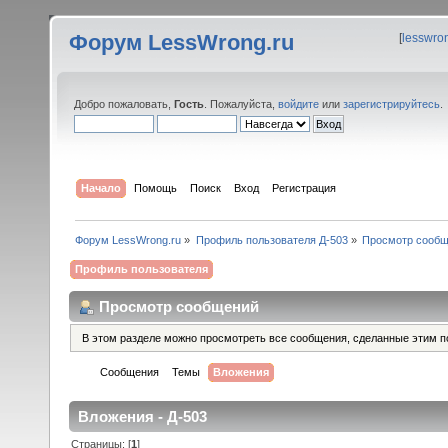
Форум LessWrong.ru
[
lesswro
Добро пожаловать,
Гость
. Пожалуйста,
войдите
или
зарегистрируйтесь
.
Начало
Помощь
Поиск
Вход
Регистрация
Форум LessWrong.ru
»
Профиль пользователя Д-503
»
Просмотр сооб
Профиль пользователя
Просмотр сообщений
В этом разделе можно просмотреть все сообщения, сделанные этим п
Сообщения
Темы
Вложения
Вложения - Д-503
Страницы: [
1
]