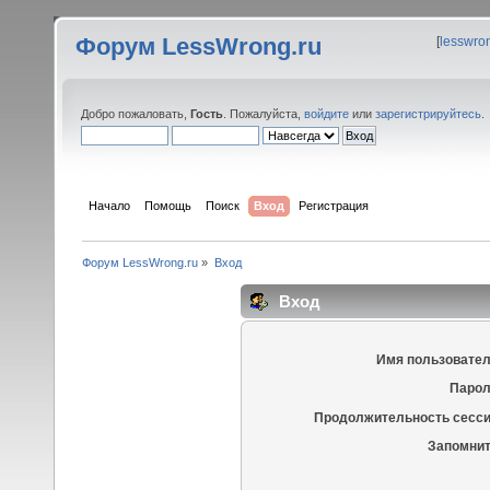
Форум LessWrong.ru
[
lesswro
Добро пожаловать,
Гость
. Пожалуйста,
войдите
или
зарегистрируйтесь
.
Начало
Помощь
Поиск
Вход
Регистрация
Форум LessWrong.ru
»
Вход
Вход
Имя пользовател
Парол
Продолжительность сесси
Запомнит