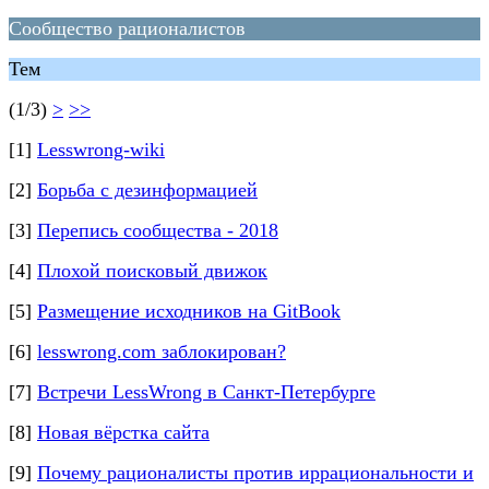
Сообщество рационалистов
Тем
(1/3)
>
>>
[1]
Lesswrong-wiki
[2]
Борьба с дезинформацией
[3]
Перепись сообщества - 2018
[4]
Плохой поисковый движок
[5]
Размещение исходников на GitBook
[6]
lesswrong.com заблокирован?
[7]
Встречи LessWrong в Санкт-Петербурге
[8]
Новая вёрстка сайта
[9]
Почему рационалисты против иррациональности и