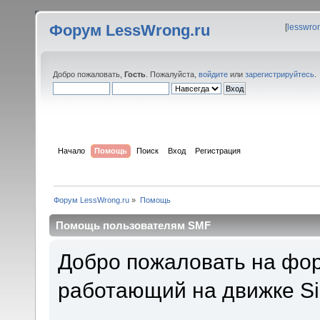
Форум LessWrong.ru
[
lesswro
Добро пожаловать,
Гость
. Пожалуйста,
войдите
или
зарегистрируйтесь
.
Начало
Помощь
Поиск
Вход
Регистрация
Форум LessWrong.ru
»
Помощь
Помощь пользователям SMF
Добро пожаловать на фор
работающий на движке Si