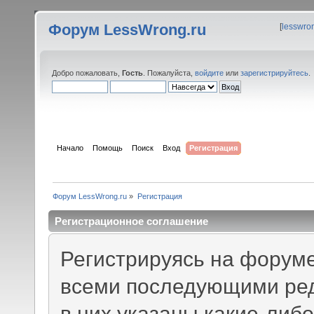
Форум LessWrong.ru
[
lesswro
Добро пожаловать,
Гость
. Пожалуйста,
войдите
или
зарегистрируйтесь
.
Начало
Помощь
Поиск
Вход
Регистрация
Форум LessWrong.ru
»
Регистрация
Регистрационное соглашение
Регистрируясь на форуме
всеми последующими ред
в них указаны какие-либ