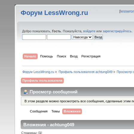
Форум LessWrong.ru
[
lesswro
Добро пожаловать,
Гость
. Пожалуйста,
войдите
или
зарегистрируйтесь
.
Начало
Помощь
Поиск
Вход
Регистрация
Форум LessWrong.ru
»
Профиль пользователя achtung049
»
Просмотр 
Профиль пользователя
Просмотр сообщений
В этом разделе можно просмотреть все сообщения, сделанные этим п
Сообщения
Темы
Вложения
Вложения - achtung049
Страницы: [
1
]