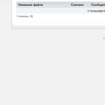
Название файла
Скачано
Сообщен
У пользовате
Страницы: [
1
]
SM