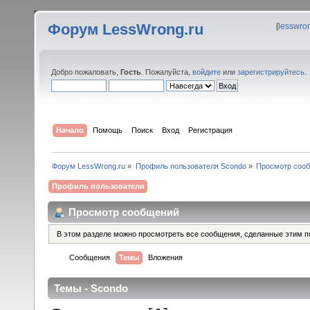
Форум LessWrong.ru
[
lesswro
Добро пожаловать,
Гость
. Пожалуйста,
войдите
или
зарегистрируйтесь
.
Начало
Помощь
Поиск
Вход
Регистрация
Форум LessWrong.ru
»
Профиль пользователя Scondo
»
Просмотр соо
Профиль пользователя
Просмотр сообщений
В этом разделе можно просмотреть все сообщения, сделанные этим п
Сообщения
Темы
Вложения
Темы - Scondo