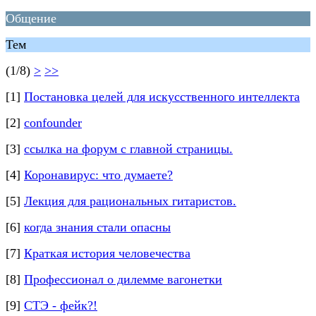
Общение
Тем
(1/8)
>
>>
[1]
Постановка целей для искусственного интеллекта
[2]
confounder
[3]
ссылка на форум с главной страницы.
[4]
Коронавирус: что думаете?
[5]
Лекция для рациональных гитаристов.
[6]
когда знания стали опасны
[7]
Краткая история человечества
[8]
Профессионал о дилемме вагонетки
[9]
СТЭ - фейк?!