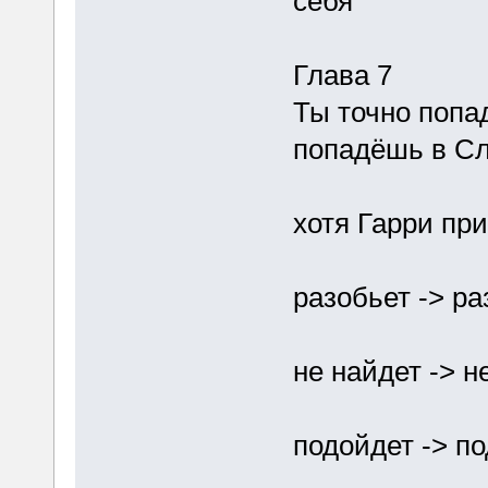
себя
Глава 7
Ты точно попа
попадёшь в С
хотя Гарри пр
разобьет -> ра
не найдет -> н
подойдет -> п