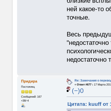
близкие всплы
ней какое-то о
точные.
Весь предыдущ
"недостаточно 
психологическ
недостаточно т
Re: Замечания о перево
Придира
«
Ответ #677 :
17 Марта 2019
Постоялец
(−)0
Сообщений: 167
+38/-4
Цитата: kuuff от