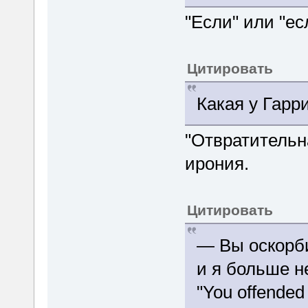
"Если" или "ес
Цитировать
Какая у Гарр
"Отвратительна
ирония.
Цитировать
— Вы оскорб
и я больше 
"You offended 