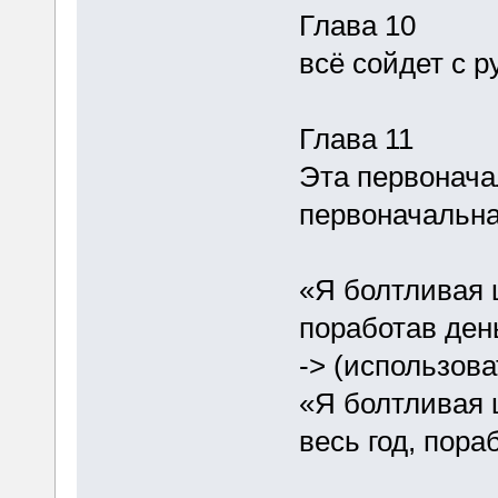
Глава 10
всё сойдет с ру
Глава 11
Эта первонача
первоначальна
«Я болтливая ш
поработав де
-> (использова
«Я болтливая ш
весь год, пор