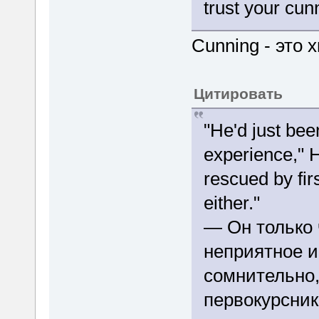
trust your cun
Cunning - это 
Цитировать
"He'd just bee
experience," H
rescued by fir
either."
— Он только 
неприятное и
сомнительно, 
первокурсник