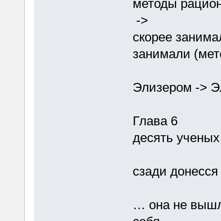
методы рацио
->
скорее занимал
занимали (мет
Элизером -> 
Глава 6
десять ученых
сзади донесся
… она не вышл