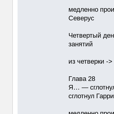
медленно прои
Северус
Четвертый ден
занятий
из четверки ->
Глава 28
Я… — сглотнул
сглотнул Гарр
медленно прои