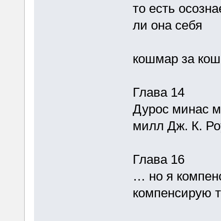
то есть осозна
ли она себя
кошмар за ко
Глава 14
Дурос минас м
милл Дж. К. Ро
Глава 16
… но я компен
компенсирую т