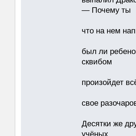
— Почему ты
что на нем нап
был ли ребено
сквибом
произойдет вс
свое разочаро
Десятки же дру
учёных