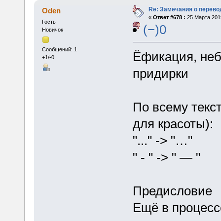
Re: Замечания о перево
Oden
«
Ответ #678 :
25 Марта 2019
Гость
(−)0
Новичок
Сообщений: 1
Ёфикация, неб
+1/-0
придирки
По всему текс
для красоты):
"..." -> "…"
" - " -> " — "
Предисловие
Ещё в процесс