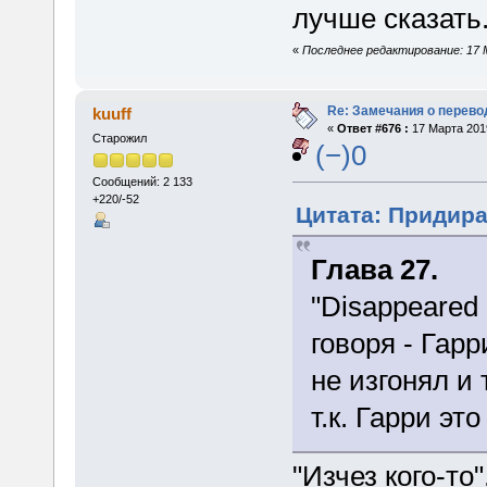
лучше сказать
«
Последнее редактирование: 17 
Re: Замечания о перево
kuuff
«
Ответ #676 :
17 Марта 2019
Старожил
(−)0
Сообщений: 2 133
+220/-52
Цитата: Придира 
Глава 27.
"Disappeared a
говоря - Гар
не изгонял и 
т.к. Гарри эт
"Изчез кого-то