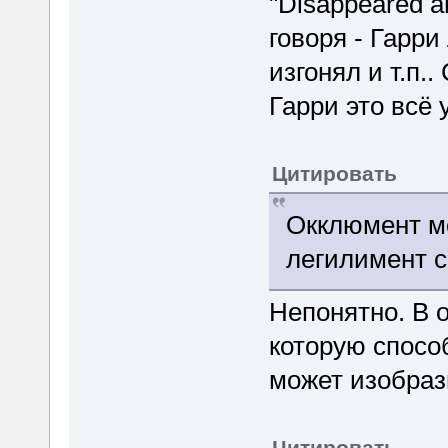
"Disappeared an
говоря - Гарри
изгонял и т.п..
Гарри это всё 
Цитировать
Окклюмент мо
легилимент с
Непонятно. В 
которую спосо
может изобраз
Цитировать