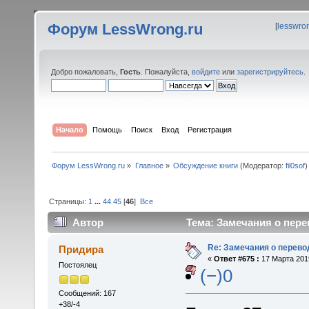
Форум LessWrong.ru
[
lesswro
Добро пожаловать,
Гость
. Пожалуйста,
войдите
или
зарегистрируйтесь
.
Начало
Помощь
Поиск
Вход
Регистрация
Форум LessWrong.ru
»
Главное
»
Обсуждение книги
(Модератор:
fil0sof
)
Страницы:
1
...
44
45
[
46
]
Все
Автор
Тема: Замечания о пере
Re: Замечания о перево
Придира
«
Ответ #675 :
17 Марта 2019
Постоялец
(−)0
Сообщений: 167
+38/-4