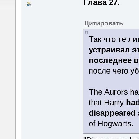
Глава 27.
Цитировать
Так что те л
устраивал э
последнее в
после чего у
The Aurors ha
that Harry
had
disappeared
of Hogwarts.