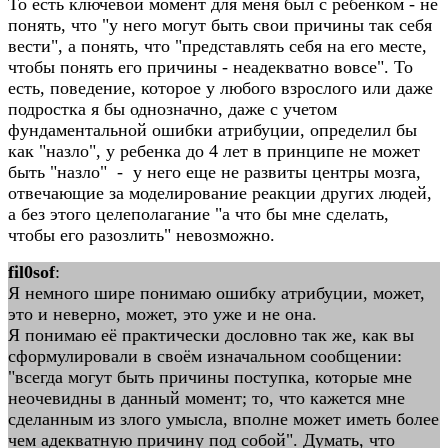
То есть ключевой момент для меня был с ребенком - не
понять, что "у него могут быть свои причины так себя
вести", а понять, что "представлять себя на его месте,
чтобы понять его причины - неадекватно вовсе". То
есть, поведение, которое у любого взрослого или даже
подростка я бы однозначно, даже с учетом
фундаментальной ошибки атрибуции, определил бы
как "назло", у ребенка до 4 лет в принципе не может
быть "назло" - у него еще не развиты центры мозга,
отвечающие за моделирование реакции других людей,
а без этого целеполагание "а что бы мне сделать,
чтобы его разозлить" невозможно.
fil0sof
:
Я немного шире понимаю ошибку атрибуции, может,
это и неверно, может, это уже и не она.
Я понимаю её практически дословно так же, как вы
сформулировали в своём изначальном сообщении:
"всегда могут быть причины поступка, которые мне
неочевидны в данный момент; то, что кажется мне
сделанным из злого умысла, вполне может иметь более
чем адекватную причину под собой". Думать, что