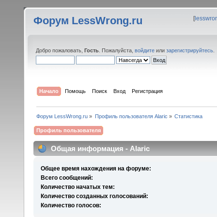
Форум LessWrong.ru
[
lesswro
Добро пожаловать,
Гость
. Пожалуйста,
войдите
или
зарегистрируйтесь
.
Начало
Помощь
Поиск
Вход
Регистрация
Форум LessWrong.ru
»
Профиль пользователя Alaric
»
Статистика
Профиль пользователя
Общая информация - Alaric
Общее время нахождения на форуме:
Всего сообщений:
Количество начатых тем:
Количество созданных голосований:
Количество голосов: