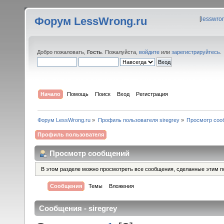
Форум LessWrong.ru
[
lesswro
Добро пожаловать,
Гость
. Пожалуйста,
войдите
или
зарегистрируйтесь
.
Начало
Помощь
Поиск
Вход
Регистрация
Форум LessWrong.ru
»
Профиль пользователя siregrey
»
Просмотр соо
Профиль пользователя
Просмотр сообщений
В этом разделе можно просмотреть все сообщения, сделанные этим п
Сообщения
Темы
Вложения
Сообщения - siregrey