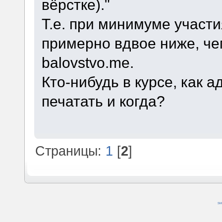
вёрстке)."
Т.е. при минимуме участ
примерно вдвое ниже, че
balovstvo.me.
Кто-нибудь в курсе, как 
печатать и когда?
Страницы:
1
[
2
]
SM