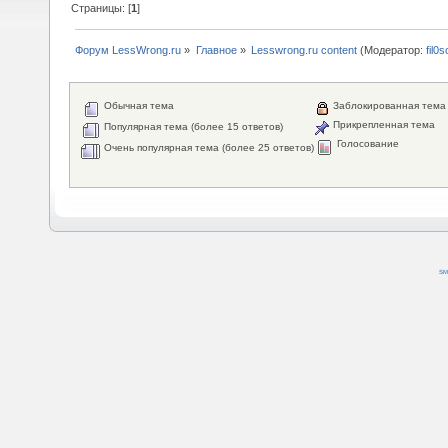
Страницы: [
1
]
Форум LessWrong.ru
»
Главное
»
Lesswrong.ru content
(Модератор:
fil0s
Обычная тема
Заблокированная тема
Прикрепленная тема
Популярная тема (более 15 ответов)
Голосование
Очень популярная тема (более 25 ответов)
SM