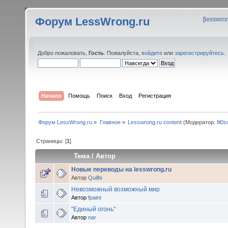
Форум LessWrong.ru
[
lesswro
Добро пожаловать,
Гость
. Пожалуйста,
войдите
или
зарегистрируйтесь
.
Начало
Помощь
Поиск
Вход
Регистрация
Форум LessWrong.ru
»
Главное
»
Lesswrong.ru content
(Модератор:
fil0s
Страницы: [
1
]
Тема
/
Автор
Новые переводы на lesswrong.ru
Автор
Quilfe
Невозможный возможный мир
Автор
fpaint
"Единый огонь"
Автор
nar