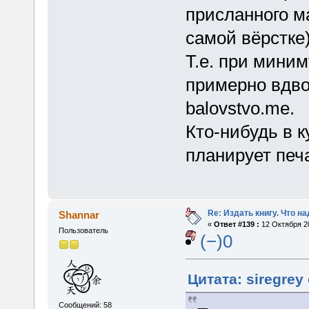
присланного м
самой вёрстке)
Т.е. при мини
примерно вдво
balovstvo.me.
Кто-нибудь в к
планирует печа
Re: Издать книгу. Что на
Shannar
«
Ответ #139 :
12 Октября 20
Пользователь
(−)0
Цитата: siregrey
Сообщений: 58