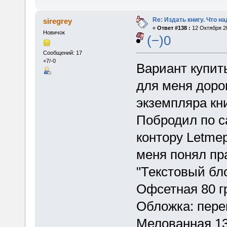
Re: Издать книгу. Что на
siregrey
«
Ответ #138 :
12 Октября 20
Новичок
(−)0
Сообщений: 17
+7/-0
Вариант купит
для меня дорог
экземпляра кни
Побродил по с
контору Letmep
меня понял пра
"Текстовый бло
Офсетная 80 гр
Обложка: пере
Мелованная 130