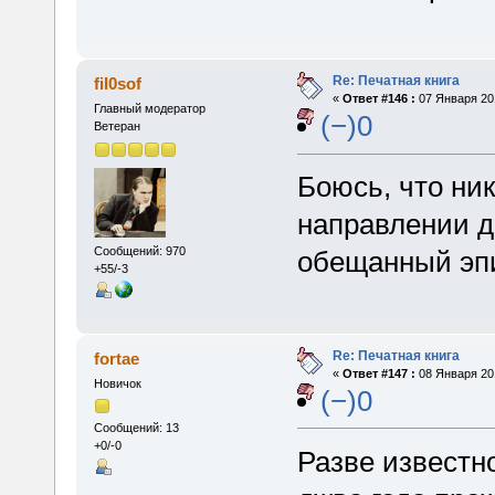
Re: Печатная книга
fil0sof
«
Ответ #146 :
07 Января 201
Главный модератор
(−)0
Ветеран
Боюсь, что ник
направлении д
Сообщений: 970
обещанный эп
+55/-3
Re: Печатная книга
fortae
«
Ответ #147 :
08 Января 201
Новичок
(−)0
Сообщений: 13
+0/-0
Разве известно