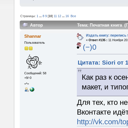
Страницы:
1
...
8
9
[
10
]
11
12
...
16
Все
Автор
Тема: Печатная книга (П
Издать книгу: перепись 
Shannar
«
Ответ #135 :
11 Ноября 201
Пользователь
(−)0
Цитата: Siori от 
Сообщений: 58
Как раз к ос
+9/-0
=*=
макет, и тип
Для тех, кто н
Вконтакте идё
http://vk.com/