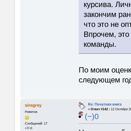
курсива. Лич
закончим ран
что это не о
Впрочем, это
команды.
По моим оценк
следующем год
Re: Печатная книга
siregrey
«
Ответ #142 :
12 Октября 20
Новичок
(−)0
Сообщений: 17
+7/-0