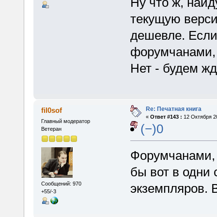
Ну что ж, най
текущую верси
дешевле. Если
форумчанами, 
Нет - будем жд
Re: Печатная книга
fil0sof
«
Ответ #143 :
12 Октября 20
Главный модератор
(−)0
Ветеран
Форумчанами, 
бы вот в одни 
Сообщений: 970
экземпляров. 
+55/-3