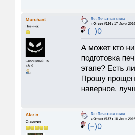
Re: Печатная книга
Morchant
«
Ответ #136 :
17 Июня 2016,
Новичок
(−)0
А может кто ни
подготовка печ
Сообщений: 15
этапе? Есть л
+8/-0
Прошу прощения
наверное, луч
Re: Печатная книга
Alaric
«
Ответ #137 :
18 Июня 2016,
Старожил
(−)0