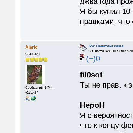
джва года про
Я бы купил 10
правками, что
Re: Печатная книга
Alaric
«
Ответ #148 :
10 Января 201
Старожил
(−)0
fil0sof
Ты не прав, к 
Сообщений: 1 744
+175/-17
HepoH
Я с вероятност
что к концу ф