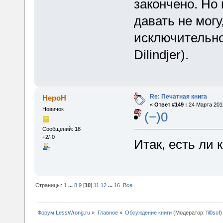
закончено. Но 
давать не мог
исключительно
Dilindjer).
Re: Печатная книга
HepoH
«
Ответ #149 :
24 Марта 2017
Новичок
(−)0
Сообщений: 18
+2/-0
Итак, есть ли 
Страницы:
1
...
8
9
[
10
]
11
12
...
16
Все
Форум LessWrong.ru
»
Главное
»
Обсуждение книги
(Модератор:
fil0sof
)