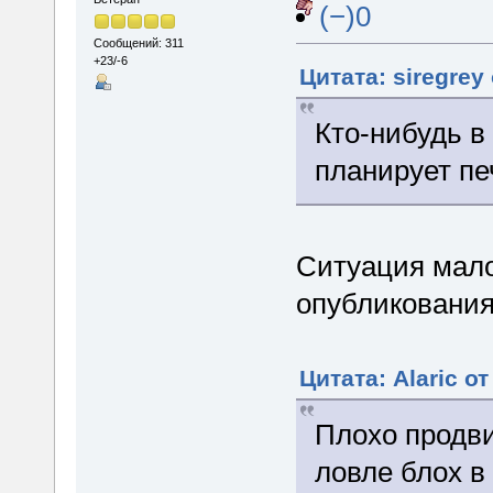
(−)0
Сообщений: 311
+23/-6
Цитата: siregrey
Кто-нибудь в
планирует пе
Ситуация мало
опубликования
Цитата: Alaric о
Плохо продви
ловле блох в