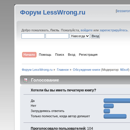
Форум LessWrong.ru
[
lesswro
Добро пожаловать,
Гость
. Пожалуйста,
войдите
или
зарегистрируйтесь
.
Начало
Помощь
Поиск
Вход
Регистрация
Форум LessWrong.ru
»
Главное
»
Обсуждение книги
(Модератор:
fil0sof
)
Голосование
Хотели бы вы иметь печатную книгу?
Да
Нет
Затрудняюсь ответить
Только полностью, когда автор допишет
Проголосовало пользователей:
104