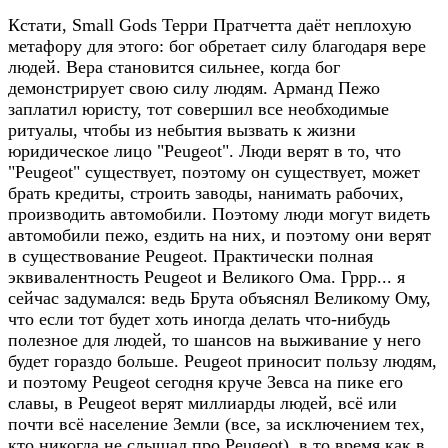
Кстати, Small Gods Терри Пратчетта даёт неплохую
метафору для этого: бог обретает силу благодаря вере
людей. Вера становится сильнее, когда бог
демонстрирует свою силу людям. Арманд Пежо
заплатил юристу, тот совершил все необходимые
ритуалы, чтобы из небытия вызвать к жизни
юридическое лицо "Peugeot". Люди верят в то, что
"Peugeot" существует, поэтому он существует, может
брать кредиты, строить заводы, нанимать рабочих,
производить автомобили. Поэтому люди могут видеть
автомобили пежо, ездить на них, и поэтому они верят
в существование Peugeot. Практически полная
эквивалентность Peugeot и Великого Ома. Гррр... я
сейчас задумался: ведь Брута объяснял Великому Ому,
что если тот будет хоть иногда делать что-нибудь
полезное для людей, то шансов на выживание у него
будет гораздо больше. Peugeot приносит пользу людям,
и поэтому Peugeot сегодня круче Зевса на пике его
славы, в Peugeot верят миллиарды людей, всё или
почти всё население Земли (все, за исключением тех,
кто никогда не слышал про Peugeot), в то время как в