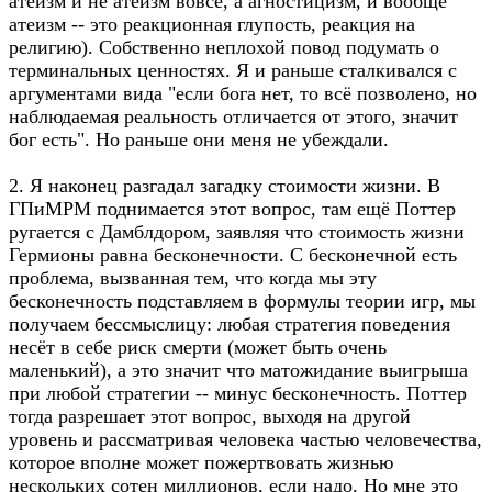
атеизм и не атеизм вовсе, а агностицизм, и вообще
атеизм -- это реакционная глупость, реакция на
религию). Собственно неплохой повод подумать о
терминальных ценностях. Я и раньше сталкивался с
аргументами вида "если бога нет, то всё позволено, но
наблюдаемая реальность отличается от этого, значит
бог есть". Но раньше они меня не убеждали.
2. Я наконец разгадал загадку стоимости жизни. В
ГПиМРМ поднимается этот вопрос, там ещё Поттер
ругается с Дамблдором, заявляя что стоимость жизни
Гермионы равна бесконечности. С бесконечной есть
проблема, вызванная тем, что когда мы эту
бесконечность подставляем в формулы теории игр, мы
получаем бессмыслицу: любая стратегия поведения
несёт в себе риск смерти (может быть очень
маленький), а это значит что матожидание выигрыша
при любой стратегии -- минус бесконечность. Поттер
тогда разрешает этот вопрос, выходя на другой
уровень и рассматривая человека частью человечества,
которое вполне может пожертвовать жизнью
нескольких сотен миллионов, если надо. Но мне это