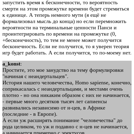
запустить время к бесконечности, то вероятность
смерти на этом промежутке времени будет стремиться
к единице. А теперь немного мути (я ещё не
формализовал мысль до конца) но если перемножить
вероятности на терминальные ценности Панси и
проинтегрировать по времени на промежутке (0,
+бесконечность), то тем не менее может получится
бесконечность. Если не получится, то я уверен теория
игр будет работать. А если получится, то по-моему нет.
a_konst
:
Простите, это мое занудство на тему формулировки
"начиная с неандертальцев".
История нашего человечества, Homo sapiense, конечно,
соприкасалась с неандертальцами, и местами очень
плотно - но она никаким образом с них не начинается,
- первые много десятков тысяч лет сапиенсы
развивались независимо от н-цев, в Африке
(последние - в Европе).
А если уж расширять понимание "человечества" до
рода целиком, то уж и подавно с н-цев не начинается,
а начинается примерно с эректусов.