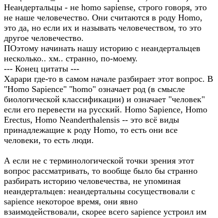
Неандертальцы - не homo sapiense, строго говоря, это
не наше человечество. Они считаются в роду Homo,
это да, но если их и называть человечеством, то это
другое человечество.
ПОэтому начинать нашу историю с неандертальцев
несколько.. хм.. странно, по-моему.
--- Конец цитаты ---
Харари где-то в самом начале разбирает этот вопрос. В
"Homo Sapience" "homo" означает род (в смысле
биологической классификации) и означает "человек"
если его перевести на русский. Homo Sapience, Homo
Erectus, Homo Neanderthalensis -- это всё виды
принадлежащие к роду Homo, то есть они все
человеки, то есть люди.
А если не с терминологической точки зрения этот
вопрос рассматривать, то вообще было бы странно
разбирать историю человечества, не упоминая
неандертальцев: неандертальны сосуществовали с
sapience некоторое время, они явно
взаимодействовали, скорее всего sapience устроил им