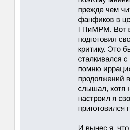
прежде чем чи
фанфиков в це
ГПиМРМ. Вот в
подготовил сво
критику. Это б
сталкивался с
помню иррацио
продолжений в
слышал, хотя 
настроил я сво
приготовился п
И вынес я, что