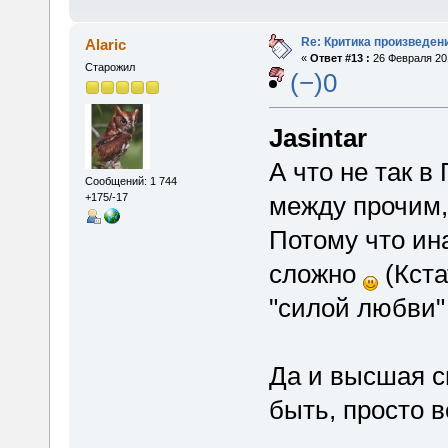
Re: Критика произведен
Alaric
«
Ответ #13 :
26 Февраля 201
Старожил
(−)0
Jasintar
А что не так 
Сообщений: 1 744
между прочим,
+175/-17
Потому что ин
сложно
(Кста
"силой любви"
Да и высшая с
быть, просто в