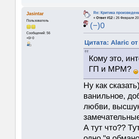
Re: Критика произведен
Jasintar
«
Ответ #12 :
26 Февраля 201
Пользователь
(−)0
Сообщений: 56
+0/-0
Цитата: Alaric о
Кому это, инт
ГП и МРМ?
Ну как сказат
ванильное, доб
любви, высшую
замечательные
А тут что?? Ту
одно "я обмано