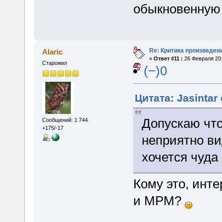
обыкновенную 
Re: Критика произведен
Alaric
«
Ответ #11 :
26 Февраля 201
Старожил
(−)0
Цитата: Jasintar
Допускаю что
Сообщений: 1 744
+175/-17
неприятно ви
хочется чуда
Кому это, инте
и МРМ?