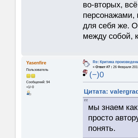
во-вторых, вс
персонажами, 
для себя же. 
между собой, 
Re: Критика произведен
Yasenfire
«
Ответ #7 :
26 Февраля 2015
Пользователь
(−)0
Сообщений: 94
+1/-0
Цитата: valergra
мы знаем как
просто автор
понять.