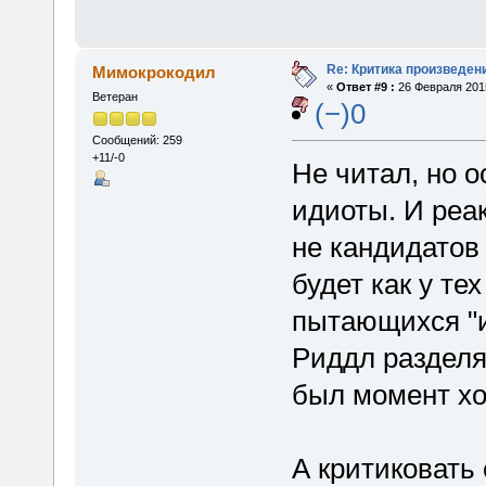
Re: Критика произведен
Мимокрокодил
«
Ответ #9 :
26 Февраля 2015
Ветеран
(−)0
Сообщений: 259
+11/-0
Не читал, но о
идиоты. И реа
не кандидатов 
будет как у те
пытающихся "и
Риддл разделя
был момент хо
А критиковать