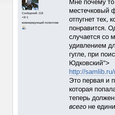
Мне почему то
местечковый ф
Сообщений: 218
отпугнет тех, 
+3/-1
мимикрирующий полисплав
понравится. Од
случается со м
удивлением дл
гугле, при пои
Юдковский">
http://samlib.ru
Это первая и 
которая попала
теперь должен 
всего
не едини