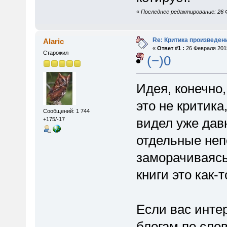
«
Последнее редактирование: 26 Ф
Re: Критика произведен
Alaric
«
Ответ #1 :
26 Февраля 2015
Старожил
(−)0
Идея, конечно,
это не критика
Сообщений: 1 744
видел уже давн
+175/-17
отдельные неп
заморачиваясь
книги это как-т
Если вас инте
блогам по сло