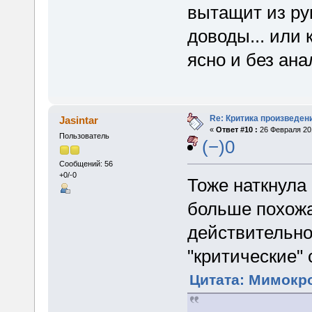
вытащит из рук
доводы... или 
ясно и без ана
Re: Критика произведен
Jasintar
«
Ответ #10 :
26 Февраля 201
Пользователь
(−)0
Сообщений: 56
+0/-0
Тоже наткнула 
больше похожа
действительно
"критические" 
Цитата: Мимокро