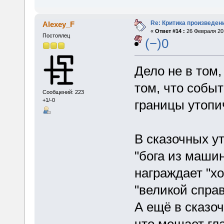
Re: Критика произведен
Alexey_F
«
Ответ #14 :
26 Февраля 201
Постоялец
(−)0
Дело не в том,
том, что событ
Сообщений: 223
+1/-0
границы утопи
В сказочных у
"бога из машин
награждает "х
"великой спра
А ещё в сказо
что мешает гл