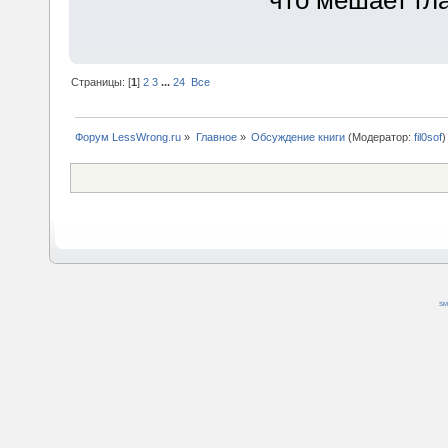
Страницы: [
1
]
2
3
...
24
Все
Форум LessWrong.ru
»
Главное
»
Обсуждение книги
(Модератор:
fil0sof
)
SM