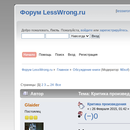
Форум LessWrong.ru
[
lesswro
Добро пожаловать,
Гость
. Пожалуйста,
войдите
или
зарегистрируйтесь
.
Начало
Помощь
Поиск
Вход
Регистрация
Форум LessWrong.ru
»
Главное
»
Обсуждение книги
(Модератор:
fil0sof
)
Страницы: [
1
]
2
3
...
24
Все
Автор
Тема: Критика произвед
Критика произведения
Glaider
«
:
26 Февраля 2015, 01:42 »
Постоялец
(−)0