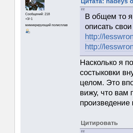
Цитата: nadeys о
В общем то я
Сообщений: 218
+3/-1
описать свои
мимикрирующий полисплав
http://lesswro
http://lesswro
Насколько я п
состыковки вн
целом. Это впо
вижу, что вам 
произведение 
Цитировать