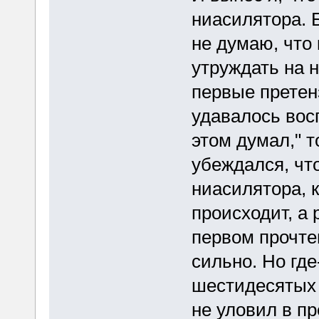
ниасилятора. Б
не думаю, что
утруждать на н
первые претен
удавалось восп
этом думал," 
убеждался, что
ниасилятора, 
происходит, а 
первом прочте
сильно. Но где
шестидесятых г
не уловил в п