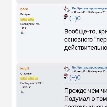
Re: Критика произведен
bore
«
Ответ #5 :
26 Февраля 2015
Ветеран
(−)0
Сообщений: 492
+5/-5
Вообще-то, кр
основного "пе
действительно
Re: Критика произведен
kuuff
«
Ответ #6 :
26 Февраля 2015
Старожил
(−)0
Сообщений: 2 133
+220/-52
Прежде чем чит
Подумал о том
поэтому мнение