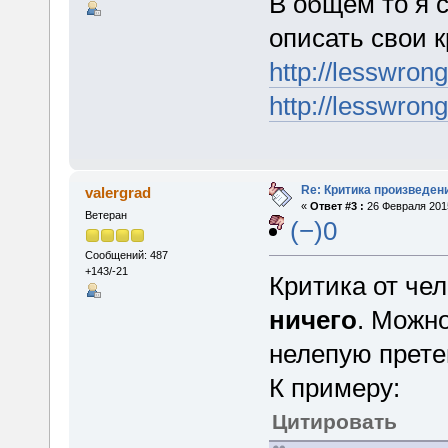
В общем то я 
описать свои 
http://lesswron
http://lesswron
Re: Критика произведен
valergrad
«
Ответ #3 :
26 Февраля 2015
Ветеран
(−)0
Сообщений: 487
+143/-21
Критика от че
ничего
. Можно
нелепую прете
К примеру:
Цитировать