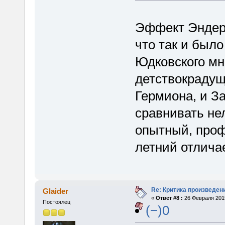
Эффект Эндера
что так и был
Юдковского мн
детствокрадущ
Гермиона, и За
сравнивать нел
опытный, проф
летний отличае
Re: Критика произведен
Glaider
«
Ответ #8 :
26 Февраля 2015
Постоялец
(−)0