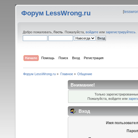
Форум LessWrong.ru
[
lesswro
Добро пожаловать,
Гость
. Пожалуйста,
войдите
или
зарегистрируйтесь
.
Начало
Помощь
Поиск
Вход
Регистрация
Форум LessWrong.ru
»
Главное
»
Общение
Внимание!
Только зарегистрированные
Пожалуйста, войдите или
зарег
Вход
Имя пользовател
Парол