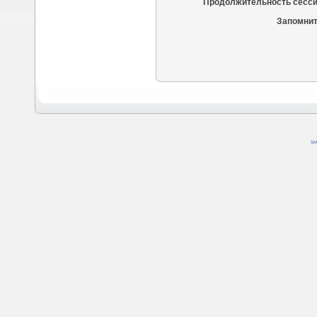
Продолжительность сесси
Запомнит
SM