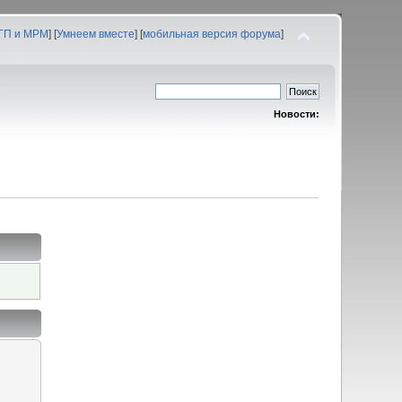
 ГП и МРМ
] [
Умнеем вместе
] [
мобильная версия форума
]
Новости: