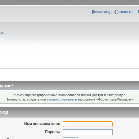
[
lesswrong.ru
] [
hpmor.ru —
сь
.
ание!
Только зарегистрированные пользователи имеют доступ в этот раздел.
Пожалуйста, войдите или
зарегистрируйтесь
на форуме «Форум LessWrong.ru».
ход
Имя пользователя:
Пароль: