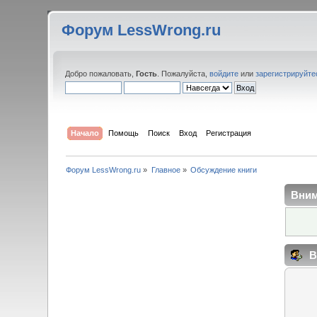
Форум LessWrong.ru
Добро пожаловать,
Гость
. Пожалуйста,
войдите
или
зарегистрируйте
Начало
Помощь
Поиск
Вход
Регистрация
Форум LessWrong.ru
»
Главное
»
Обсуждение книги
Вним
В