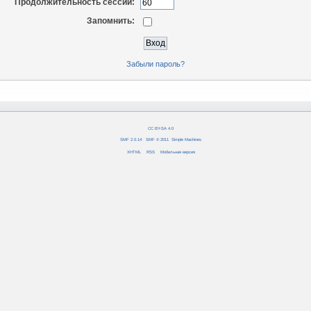
Продолжительность сессии:
Запомнить:
Забыли пароль?
CC BY-SA 4.0
SMF 2.0.14
|
SMF © 2011
,
Simple Machines
XHTML
RSS
Мобильная версия