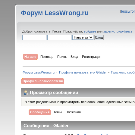
Форум LessWrong.ru
[
lesswro
Добро пожаловать,
Гость
. Пожалуйста,
войдите
или
зарегистрируйтесь
.
Начало
Помощь
Поиск
Вход
Регистрация
Форум LessWrong.ru
»
Профиль пользователя Glaider
»
Просмотр соо
Профиль пользователя
Просмотр сообщений
В этом разделе можно просмотреть все сообщения, сделанные этим п
Сообщения
Темы
Вложения
Сообщения - Glaider