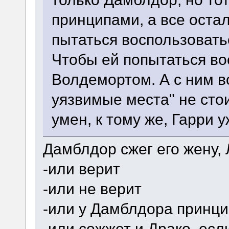
принципами, а все оста
пытаться воспользовать
Чтобы ей попытаться во
Волдемортом. А с ним в
уязвимые места" не сто
умен, к тому же, Гарри у
Дамблдор сжег его жену,
-или верит
-или не верит
-или у Дамблдора принц
-или сожжет и Драко, есл