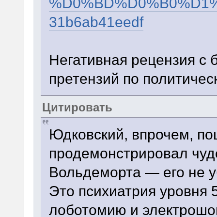
%D0%BD%D0%B0%D1%
31b6ab41eedf
Негативная рецензия с
претензий по политичес
Цитировать
Юдковский, впрочем, п
продемонстрировал чуд
Вольдеморта — его не у
Это психиатрия уровня 
лоботомию и электрошок