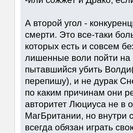
А второй угол - конкурен
смерти. Это все-таки бо
которых есть и совсем б
лишенные воли пойти на
пытавшийся убить Волди(
перепишу), и не дурак Сн
по каким причинам они р
авторитет Люциуса не в 
МагБритании, но внутри с
всегда обязан играть сво