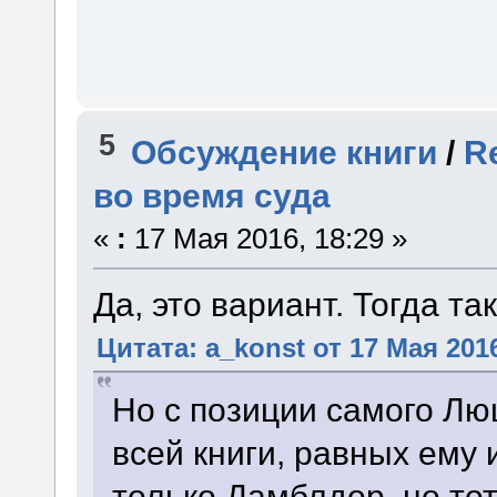
5
Обсуждение книги
/
R
во время суда
«
:
17 Мая 2016, 18:29 »
Да, это вариант. Тогда та
Цитата: a_konst от 17 Мая 2016
Но с позиции самого Лю
всей книги, равных ему 
только Дамблдор, но то