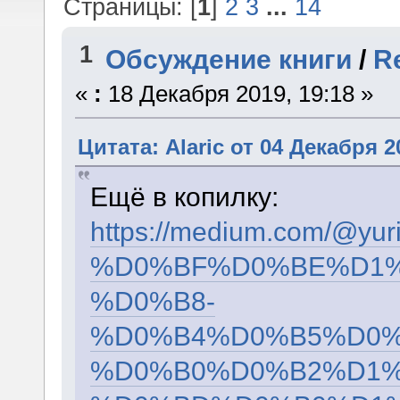
Страницы: [
1
]
2
3
...
14
1
Обсуждение книги
/
R
«
:
18 Декабря 2019, 19:18 »
Цитата: Alaric от 04 Декабря 2
Ещё в копилку:
https://medium.com/
%D0%BF%D0%BE%D1%
%D0%B8-
%D0%B4%D0%B5%D0%
%D0%B0%D0%B2%D1%