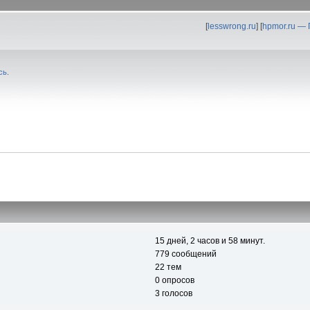
[
lesswrong.ru
] [
hpmor.ru —
сь
.
15 дней, 2 часов и 58 минут.
779 сообщений
22 тем
0 опросов
3 голосов