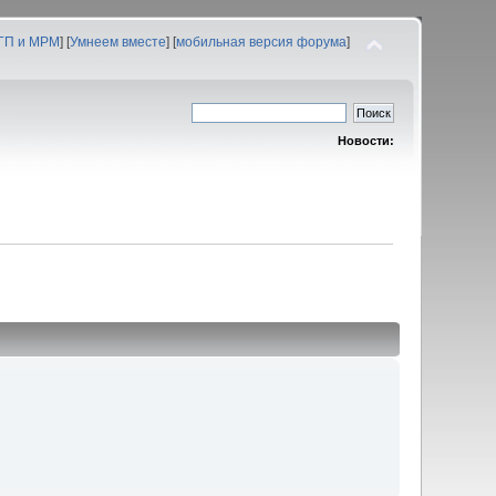
 ГП и МРМ
] [
Умнеем вместе
] [
мобильная версия форума
]
Новости: