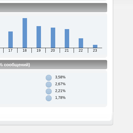
17
18
19
20
21
22
23
(% сообщений)
3,58%
2,67%
2,21%
1,78%