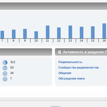
м
7
8
9
10
11
12
13
14
15
16
Активность в разделах 
312
Рациональность
53
Сообщество рационалистов
34
Общение
7
Обсуждение книги
CC BY-SA 4.0