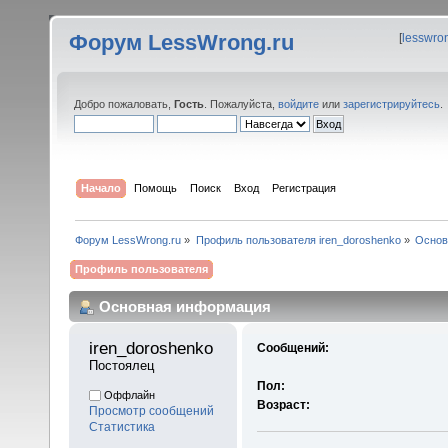
Форум LessWrong.ru
[
lesswro
Добро пожаловать,
Гость
. Пожалуйста,
войдите
или
зарегистрируйтесь
.
Начало
Помощь
Поиск
Вход
Регистрация
Форум LessWrong.ru
»
Профиль пользователя iren_doroshenko
»
Основ
Профиль пользователя
Основная информация
iren_doroshenko 
Сообщений:
Постоялец
Пол:
Оффлайн
Возраст:
Просмотр сообщений
Статистика