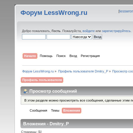
Форум LessWrong.ru
[
lesswro
Добро пожаловать,
Гость
. Пожалуйста,
войдите
или
зарегистрируйтесь
.
Начало
Помощь
Поиск
Вход
Регистрация
Форум LessWrong.ru
»
Профиль пользователя Dmitry_P
»
Просмотр со
Профиль пользователя
Просмотр сообщений
В этом разделе можно просмотреть все сообщения, сделанные этим п
Сообщения
Темы
Вложения
Вложения - Dmitry_P
Страницы: [
1
]