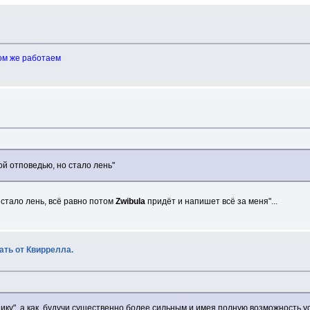
лом же работаем
ой отповедью, но стало лень"
о стало лень, всё равно потом
Zwibula
придёт и напишет всё за меня"...
ать от Квиррелла.
нику", а как, будучи существенно более сильным и имея полную возможность у