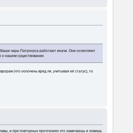
. Ваши чары Патронуса работают иначе. Они ослепляют
ло о нашем существовании.
рорам (что оооочень вряд ли, учитывая её статус), то
главы, и при повторных прочтениях это замечаешь и ловишь