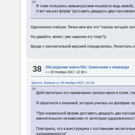
Я тоже пользуюсь живым русским языком (я ведь живой), и
А вот как раз форму "доставить двадцать двух пассажиров"
Однозначно плюсую. Лично мне все эти "сорока четырёх хул
Но давайте, может, уже закроем эту тему?))
Вроде с окончательной версией определились, Розенталь н
38
Обсуждение книги
/
Re: Замечания о переводе
«
:
20 Ноября 2017, 12:30 »
Цитата: Zwibula от 19 Ноября 2017, 22:15
Действительно это примечание загнало меня в тупик, так
Я обратился к знакомой, которая училась на филфаке лучш
"При нормальной форме доставить двадцать два пассажи
именительного независимо от категории одушевленности
Повторюсь, что в конструкциях с составными числитель
одушевленности".