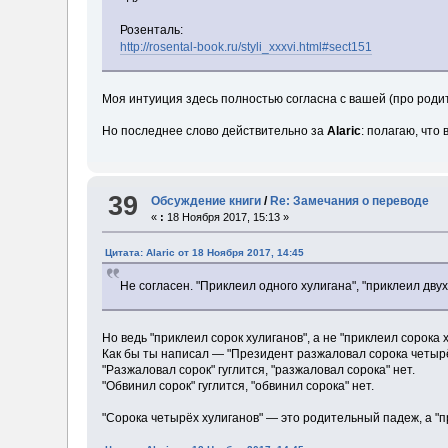
Розенталь:
http://rosental-book.ru/styli_xxxvi.html#sect151
Моя интуиция здесь полностью согласна с вашей (про роди
Но последнее слово действительно за
Alaric
: полагаю, что
39
Обсуждение книги
/
Re: Замечания о переводе
«
:
18 Ноября 2017, 15:13 »
Цитата: Alaric от 18 Ноября 2017, 14:45
Не согласен. "Приклеил одного хулигана", "приклеил дву
Но ведь "приклеил сорок хулиганов", а не "приклеил сорока 
Как бы ты написал — "Президент разжаловал сорока четырё
"Разжаловал сорок" гуглится, "разжаловал сорока" нет.
"Обвинил сорок" гуглится, "обвинил сорока" нет.
"Сорока четырёх хулиганов" — это родительный падеж, а "