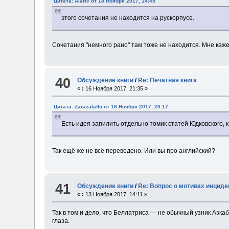
Цитата: Alaric от 18 Ноября 2017, 14:45
этого сочетания не находится на рускорпусе.
Сочетания "немного рано" там тоже не находится. Мне каже
40
Обсуждение книги
/
Re: Печатная книга
«
:
16 Ноября 2017, 21:35 »
Цитата: Zarazalaffu от 16 Ноября 2017, 20:17
Есть идея запилить отдельно томик статей Юдковского, к
Так ещё же не всё переведено. Или вы про английский?
41
Обсуждение книги
/
Re: Вопрос о мотивах инциден
«
:
13 Ноября 2017, 14:11 »
Так в том и дело, что Беллатриса — не обычный узник Азка
глаза.