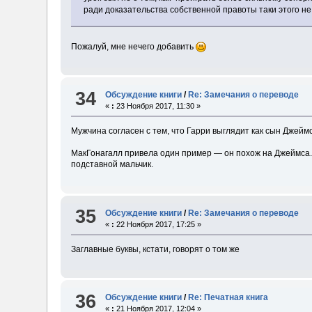
ради доказательства собственной правоты таки этого не
Пожалуй, мне нечего добавить
34
Обсуждение книги
/
Re: Замечания о переводе
«
:
23 Ноября 2017, 11:30 »
Мужчина согласен с тем, что Гарри выглядит как сын Джеймс
МакГонагалл привела один пример — он похож на Джеймса. 
подставной мальчик.
35
Обсуждение книги
/
Re: Замечания о переводе
«
:
22 Ноября 2017, 17:25 »
Заглавные буквы, кстати, говорят о том же
36
Обсуждение книги
/
Re: Печатная книга
«
:
21 Ноября 2017, 12:04 »