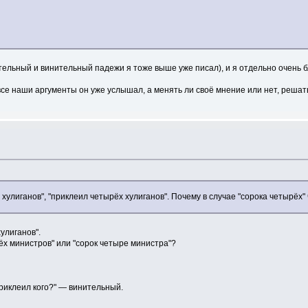
тельный и винительный падежи я тоже выше уже писал), и я отдельно очень б
 все наши аргументы он уже услышал, а менять ли своё мнение или нет, решать
х хулиганов", "приклеил четырёх хулиганов". Почему в случае "сорока четырёх
хулиганов".
х министров" или "сорок четыре министра"?
приклеил кого?" — винительный.