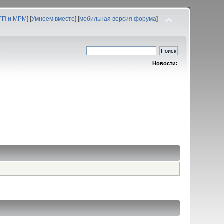
 ГП и МРМ
] [
Умнеем вместе
] [
мобильная версия форума
]
Новости: