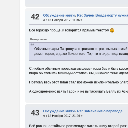
42
Обсуждение книги
/
Re: Зачем Волдеморту нужна
«
:
13 Ноября 2017, 11:36 »
Всё гораздо проще, и говорится прямым текстом
Цитировать
Обычные чары Патронуса отражают страх, вызываемый д
дементоров, и даже более того. То, что я видел под пла
С любым обычным провожатым дементоры были бы в курсе, чт
инфа об этом как минимум осталась бы, никакого тебе идеа
Поэтому весь этот план стал возможен исключительно благ
А одновременно взять Гарри и не вытаскивать Беллу из Аз
43
Обсуждение книги
/
Re: Замечания о переводе
«
:
12 Ноября 2017, 21:26 »
Всё равно настойчиво рекомендую читать книгу второй раз