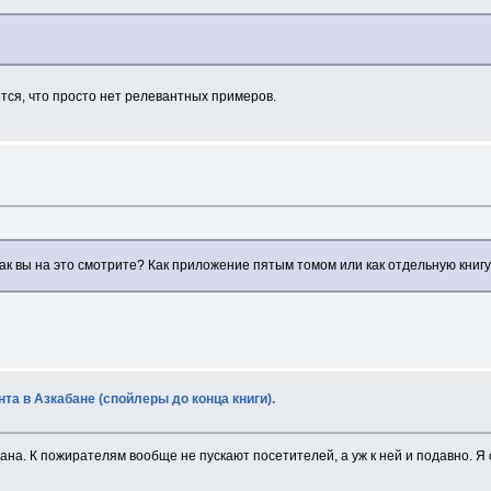
тся, что просто нет релевантных примеров.
ак вы на это смотрите? Как приложение пятым томом или как отдельную книгу
та в Азкабане (спойлеры до конца книги).
бана. К пожирателям вообще не пускают посетителей, а уж к ней и подавно. Я