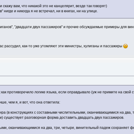
 скажу вам, что никакой это не канцелярит, везде так говорят)
 нигде и никогда я не встречал, ни в книгах, ни на улице.
иганов", "двадцати двух пассажиров" и прочие обсуждаемые примеры для вин
ас рассудил, как-то уже утомляют эти министры, хулиганы и пассажиры
 как противоречило логике языка, если оправдывало (уж не примите на свой с
е, чем я, и вот, что она ответила:
ра (в конструкциях с составными числительными, оканчивающимися на два, 
) существует разговорная форма доставить двадцать двух пассажиров.
ными, оканчивающимися на два, три, четыре, винительный падеж сохраняет ф