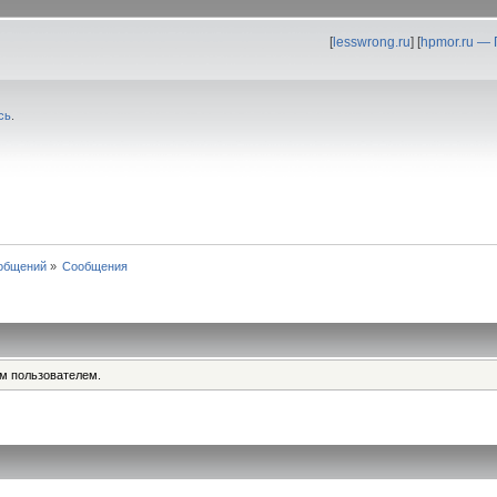
[
lesswrong.ru
] [
hpmor.ru —
сь
.
общений
»
Сообщения
им пользователем.