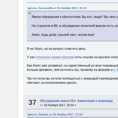
Цитата: Zarazalaffu от 21 Ноября 2017, 02:13
Явное обращение к обитателям: Вы кто, люди? Вы чего х
На страниче в ВК, в обсуждении печатной версии есть с
Alaric, будь добр, пролей свет, челом бью!
Я не Alaric, но на вопрос ответить могу.
У нас
описании правил форума
есть ссылка на краткое опи
Как Alaric уже упомянул, он единственный из всех переводч
больше времени, чем хотелось бы, провожу на форуме и
в 
Так что если вы хотели пообщаться с командой переводчиков
обитают, за исключением одного.
37
Обсуждение книги
/
Re: Замечания о переводе
«
:
20 Ноября 2017, 18:34 »
Цитата: Zwibula от 20 Ноября 2017, 17:29