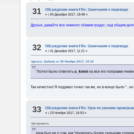
31
Обсуждение книги
/
Re: Замечания о переводе
«
:
04 Декабря 2017, 18:48 »
Друзья, давайте все немного сбавим градус, над общим де
32
Обсуждение книги
/
Re: Замечания о переводе
«
:
01 Декабря 2017, 11:21 »
Цитата: Zwibula от 30 Ноября 2017, 19:19
"Хотел было ответить
a_konst
на все его поправки гневн
Так нечестно! Я подумал точно так же, но в конце было "...н
33
Обсуждение книги
/
Re: Урок по умению проигрыв
«
:
23 Ноября 2017, 16:53 »
Цитировать
урок был не о том, как "проиграть более сильному сопер