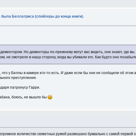
 была Беллатриса (спойлеры до конца книги).
ементором. Но дементоры по-прежнему могут вас видеть, они знают, где вы
щом, не смотрело в нашу сторону, когда вы убивали его. Как будто оно позабы
о у Беллы в камере кто-то есть. И даже если бы они не сообщили об этом ав
льного преступления.
одаря патронусу Гарри.
кабана, боюсь, не вышло бы
: огромное количество сюжетных ружей развешано буквально с самой первой 