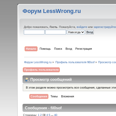
Форум LessWrong.ru
Добро пожаловать,
Гость
. Пожалуйста,
войдите
или
зарегистрируйте
Начало
Помощь
Поиск
Вход
Регистрация
Форум LessWrong.ru
»
Профиль пользователя fil0sof
»
Просмотр со
Профиль пользователя
Просмотр сообщений
В этом разделе можно просмотреть все сообщения, сделанные эт
Сообщения
Темы
Вложения
Сообщения - fil0sof
Страницы:
1
2
[
3
]
4
5
...
40