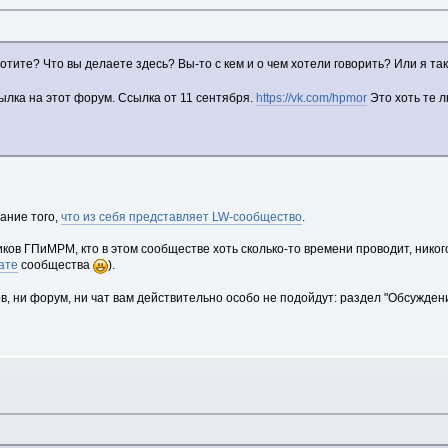
отите? Что вы делаете здесь? Вы-то с кем и о чем хотели говорить? Или я т
сылка на этот форум. Ссылка от 11 сентября.
https://vk.com/hpmor
Это хоть те л
сание того,
что из себя представляет LW-сообщество
.
иков ГПиМРМ, кто в этом сообществе хоть сколько-то времени проводит, никог
чате
сообщества
).
, ни форум, ни чат вам действительно особо не подойдут: раздел "Обсуждение 