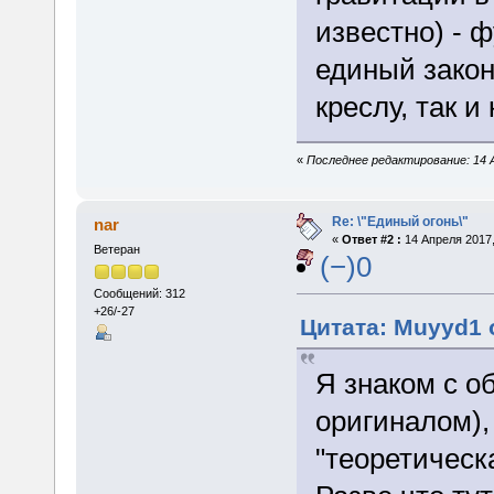
известно) -
единый закон
креслу, так и
«
Последнее редактирование: 14 А
Re: \"Единый огонь\"
nar
«
Ответ #2 :
14 Апреля 2017,
Ветеран
(−)0
Сообщений: 312
+26/-27
Цитата: Muyyd1 о
Я знаком с о
оригиналом), 
"теоретическ