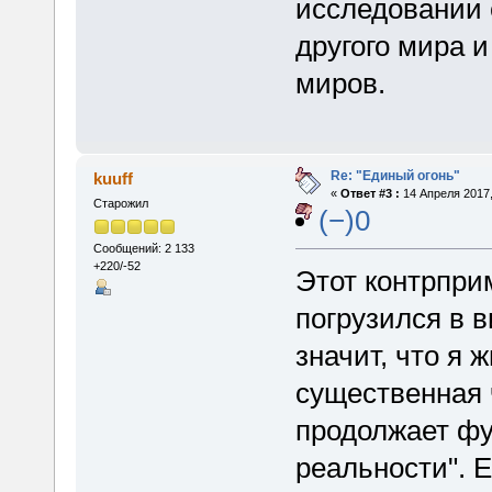
исследовании 
другого мира 
миров.
Re: "Единый огонь"
kuuff
«
Ответ #3 :
14 Апреля 2017,
Старожил
(−)0
Сообщений: 2 133
+220/-52
Этот контрпри
погрузился в в
значит, что я 
существенная ч
продолжает фу
реальности". 