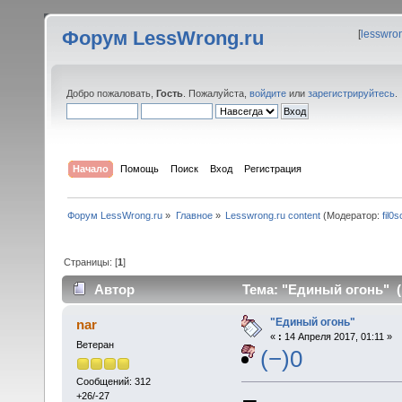
Форум LessWrong.ru
[
lesswro
Добро пожаловать,
Гость
. Пожалуйста,
войдите
или
зарегистрируйтесь
.
Начало
Помощь
Поиск
Вход
Регистрация
Форум LessWrong.ru
»
Главное
»
Lesswrong.ru content
(Модератор:
fil0s
Страницы: [
1
]
Автор
Тема: "Единый огонь" (
"Единый огонь"
nar
«
:
14 Апреля 2017, 01:11 »
Ветеран
(−)0
Сообщений: 312
+26/-27