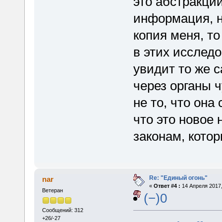
это абстракции
информация, н
копия меня, т
в этих исследо
увидит то же с
через органы 
не то, что она
что это новое 
законам, кото
Re: "Единый огонь"
nar
«
Ответ #4 :
14 Апреля 2017,
Ветеран
(−)0
Сообщений: 312
+26/-27