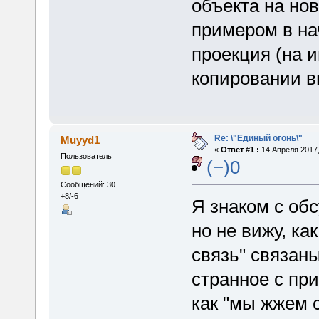
объекта на но
примером в на
проекция (на и
копировании в
Re: \"Единый огонь\"
Muyyd1
«
Ответ #1 :
14 Апреля 2017,
Пользователь
(−)0
Сообщений: 30
+8/-6
Я знаком с об
но не вижу, ка
связь" связаны
странное с пр
как "мы жжем 