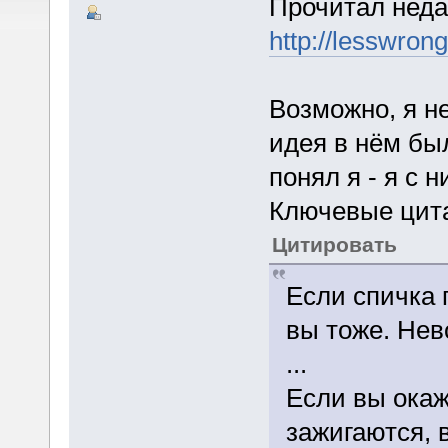
Прочитал неда
http://les
Возможно, я н
идея в нём был
понял я - я с н
Ключевые цит
Цитировать
Если спичка 
вы тоже. Нев
...
Если вы окаж
зажигаются, 