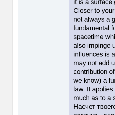
it is a surface
Closer to your
not always a g
fundamental f
spacetime whic
also impinge 
influences is
may not add up
contribution of
we know) a fu
law. It applies
much as to a sa
Насчет твоег