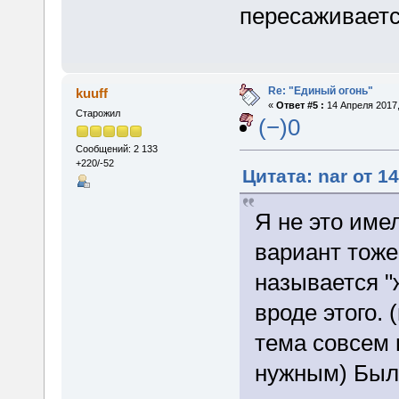
пересаживаетс
Re: "Единый огонь"
kuuff
«
Ответ #5 :
14 Апреля 2017,
Старожил
(−)0
Сообщений: 2 133
+220/-52
Цитата: nar от 1
Я не это име
вариант тоже
называется "
вроде этого. 
тема совсем 
нужным) Был