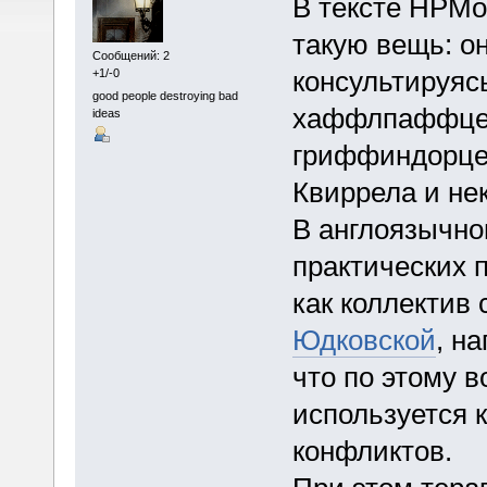
В тексте HPMo
такую вещь: о
Сообщений: 2
консультируяс
+1/-0
good people destroying bad
хаффлпаффцем
ideas
гриффиндорцем
Квиррела и не
В англоязычно
практических 
как коллектив
Юдковской
, н
что по этому в
используется 
конфликтов.