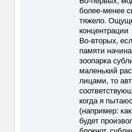
Во-первых, мо
более-менее с
тяжело. Ощуще
концентрации
Во-вторых, есл
памяти начина
зоопарка субл
маленький рас
лицами, то ав
соответствующ
когда я пытаю
(например: как
будет произво
блокнот, субли