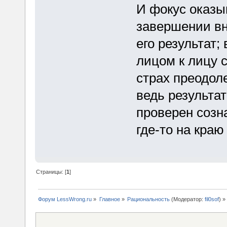
И фокус оказыв
завершении вн
его результат;
лицом к лицу с
страх преодоле
ведь результа
проверен созн
где-то на краю
Страницы: [
1
]
Форум LessWrong.ru
»
Главное
»
Рациональность
(Модератор:
fil0sof
) »