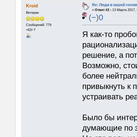
Re: Люди в нашей голов
Kroid
«
Ответ #2 :
13 Марта 2017, 
Ветеран
(−)0
Сообщений: 779
+62/-7
Я как-то проб
рационализаци
решение, а по
Возможно, сто
более нейтрал
привыкнуть к 
устраивать ре
Было бы интер
думающие по 