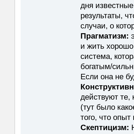
дня известные
результаты, ч
случаи, о кото
Прагматизм:
э
и жить хорошо
система, кото
богатым/силь
Если она не бу
Конструктивн
действуют те,
(тут было како
того, что опыт
Скептицизм: