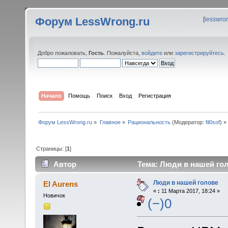
Форум LessWrong.ru
[
lesswro
Добро пожаловать,
Гость
. Пожалуйста,
войдите
или
зарегистрируйтесь
.
Начало
Помощь
Поиск
Вход
Регистрация
Форум LessWrong.ru
»
Главное
»
Рациональность
(Модератор:
fil0sof
) »
Страницы: [
1
]
Автор
Тема: Люди в нашей гол
Люди в нашей голове
El Aurens
«
:
11 Марта 2017, 18:24 »
Новичок
(−)0