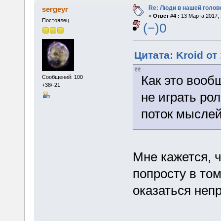
Re: Люди в нашей голов
sergeyr
«
Ответ #4 :
13 Марта 2017, 
Постоялец
(−)0
Цитата: Kroid от
Как это вооб
Сообщений: 100
+38/-21
не играть рол
поток мысле
Мне кажется, ч
попросту в том
оказаться неп