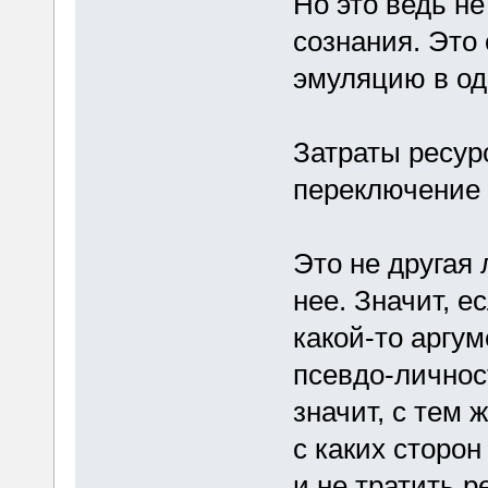
Но это ведь н
сознания. Это
эмуляцию в од
Затраты ресур
переключение 
Это не другая 
нее. Значит, е
какой-то аргум
псевдо-личност
значит, с тем 
с каких сторо
и не тратить р