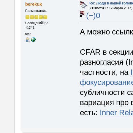
Re: Люди в нашей голов
berekuk
«
Ответ #1 :
12 Марта 2017, 
Пользователь
(−)0
Сообщений: 52
+17/-1
А можно ссылк
test
CFAR в секции
разногласия (I
частности, на
фокусировани
субличности са
вариация про 
есть:
Inner Rel