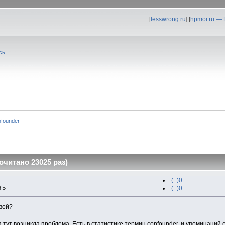
[
lesswrong.ru
] [
hpmor.ru —
сь
.
nfounder
очитано 23025 раз)
(+)0
(−)0
8 »
ивой?
 тут возникла проблема. Есть в статистике термин confounder, и упоминаний 