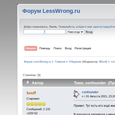
Форум LessWrong.ru
Добро пожаловать,
Гость
. Пожалуйста,
войдите
или
зарегистрируйте
Начало
Помощь
Поиск
Вход
Регистрация
Форум LessWrong.ru
»
Главное
»
Общение
(Модератор:
fil0sof
) »
co
Страницы: [
1
]
Автор
Тема: confounder (Пр
confounder
kuuff
«
:
01 Августа 2021, 23:2
Старожил
Привет. Тут есть кто ещё ж
Сообщений: 2 133
+220/-52
В процессе перевода у меня