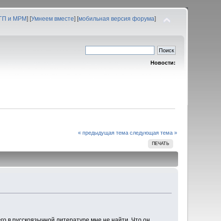
 ГП и МРМ
] [
Умнеем вместе
] [
мобильная версия форума
]
Новости:
« предыдущая тема
следующая тема »
ПЕЧАТЬ
его в русскоязычной литературе мне не найти. Что он