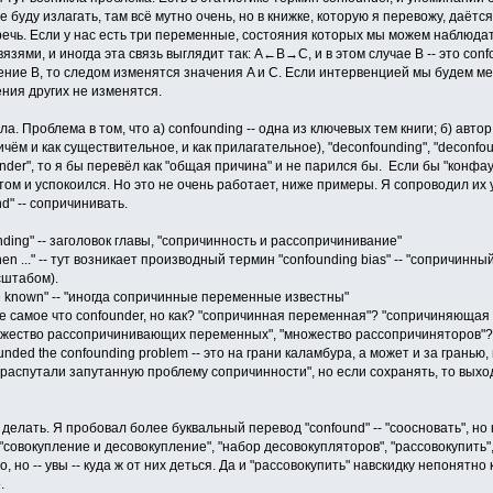
е буду излагать, там всё мутно очень, но в книжке, которую я перевожу, даётс
ечь. Если у нас есть три переменные, состояния которых мы можем наблюдать 
зями, и иногда эта связь выглядит так: A←B→C, и в этом случае B -- это con
ние B, то следом изменятся значения A и C. Если интервенцией мы будем мен
ния других не изменятся.
ыла. Проблема в том, что а) confounding -- одна из ключевых тем книги; б) авт
ичём и как существительное, и как прилагательное), "deconfounding", "deconfou
nder", то я бы перевёл как "общая причина" и не парился бы. Если бы "конф
этом и успокоился. Но это не очень работает, ниже примеры. Я сопроводил их 
nd" -- сопричинивать.
nding" -- заголовок главы, "сопричинность и рассопричинивание"
hen ..." -- тут возникает производный термин "confounding bias" -- "сопричинный
сштабом).
re known" -- "иногда сопричинные переменные известны"
то же самое что confounder, но как? "сопричинная переменная"? "сопричиняюща
"множество рассопричинивающих переменных", "множество рассопричиняторов"?
nfounded the confounding problem -- это на грани каламбура, а может и за гра
распутали запутанную проблему сопричинности", но если сохранять, то вых
 делать. Я пробовал более буквальный перевод "confound" -- "соосновать", но
": "совокупление и десовокупление", "набор десовокупляторов", "рассовокупит
 но -- увы -- куда ж от них деться. Да и "рассовокупить" навскидку непонятно к
.