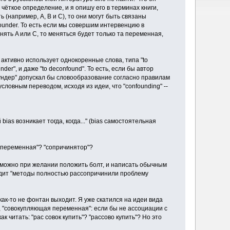
я чёткое определение, и я опишу его в терминах книги,
(например, A, B и C), то они могут быть связаны
founder. То есть если мы совершим интервенцию в
ять A или C, то меняться будет только та переменная,
ор активно использует однокоренные слова, типа "to
nder", и даже "to deconfound". То есть, если бы автор
аундер" допускал бы словообразование согласно правилам
условным переводом, исходя из идеи, что "confounding" --
 bias возникает тогда, когда..." (bias самостоятельная
я переменная"? "сопричинятор"?
нью, можно при желании положить болт, и написать обычным
одит "методы полностью рассопричинили проблему
 как-то не фонтан выходит. Я уже скатился на идеи вида
ь", "совокупляющая переменная": если бы не ассоциации с
ак читать: "рас совок купить"? "рассово купить"? Но это