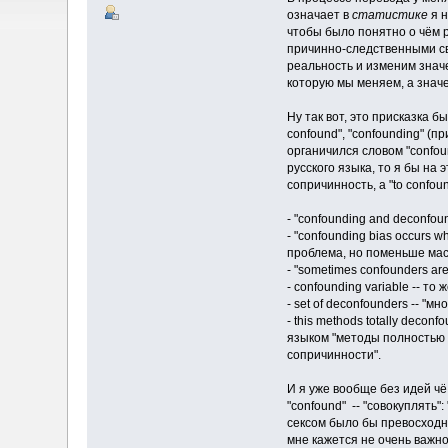
означает в
статистике
я н
чтобы было понятно о чём р
причинно-следственными свя
реальность и изменим значе
которую мы меняем, а значе
Ну так вот, это присказка б
confound", "confounding" (пр
органичился словом "confou
русского языка, то я бы на 
сопричинность, а "to confou
- "confounding and deconfou
- "confounding bias occurs w
проблема, но поменьше ма
- "sometimes confounders a
- confounding variable -- 
- set of deconfounders -- 
- this methods totally deco
языком "методы полностью 
сопричинности".
И я уже вообще без идей чё
"confound" -- "совокуплять
сексом было бы превосходно,
мне кажется не очень важно