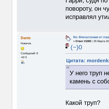
Гарри, судя по
повороту, он ч
исправлял ут
Re: Впечатления от глав
Dante
«
Ответ #1083 :
05 Марта 201
Новичок
(−)0
Сообщений: 8
+0/-0
Цитата: mordenka
У него труп 
камень с соб
Какой труп?