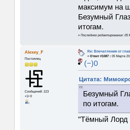
максимум на ш
Безумный Глаз
итогам.
«
Последнее редактирование: 05 
Re: Впечатления от глав
Alexey_F
«
Ответ #1087 :
05 Марта 201
Постоялец
(−)0
Цитата: Мимокро
Безумный Гла
Сообщений: 223
+1/-0
по итогам.
"Тёмный Лорд 