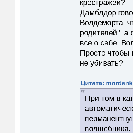
крестражей?
Дамблдор гово
Волдеморта, чт
родителей", а 
все о себе, Во
Просто чтобы 
не убивать?
Цитата: mordenka
При том в ка
автоматичес
перманентну
волшебника. 