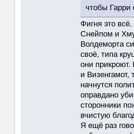
чтобы Гарри 
Фигня это всё
Снейпом и Хму
Волдеморта си
своё, типа кр
они прикроют.
и Визенгамот,
начнутся поли
оправдано уби
сторонники по
вчистую благо
Я ещё раз гово