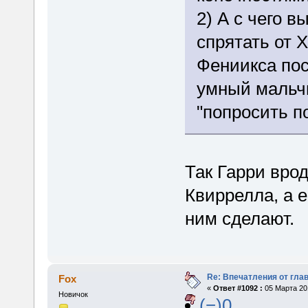
2) А с чего в
спрятать от 
Фениикса пос
умный мальчи
"попросить п
Так Гарри вро
Квиррелла, а е
ним сделают.
Re: Впечатления от глав
Fox
«
Ответ #1092 :
05 Марта 201
Новичок
(−)0