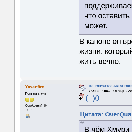
поддерживае
что оставить 
может.
В каноне он в
жизни, которы
жить вечно.
Re: Впечатления от глав
Yasenfire
«
Ответ #1082 :
05 Марта 201
Пользователь
(−)0
Сообщений: 94
+1/-0
Цитата: OverQua
В чём Хмури 