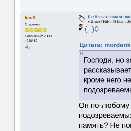
Re: Впечатления от глав
kuuff
«
Ответ #1084 :
05 Марта 201
Старожил
(−)0
Сообщений: 2 133
+220/-52
Цитата: mordenka
Господи, но 
рассказывает
кроме него н
подозреваем
Он по-любому 
подозреваемых
память? Не по