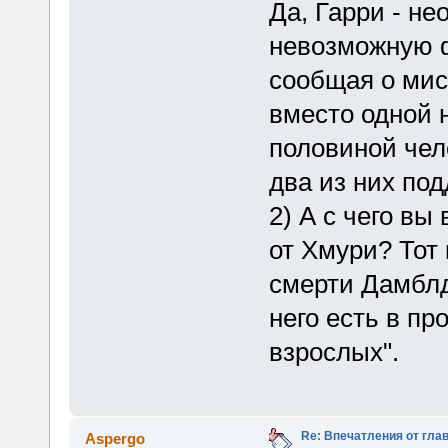
Да, Гарри - н
невозможную ф
сообщая о мис
вместо одной 
половиной чел
два из них по
2) А с чего вы
от Хмури? Тот
смерти Дамблд
него есть в п
взрослых".
Re: Впечатления от глав
Aspergo