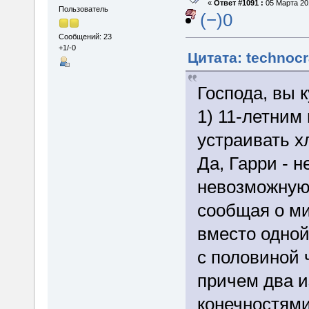
«
Ответ #1091 :
05 Марта 201
Пользователь
(−)0
Сообщений: 23
+1/-0
Цитата: technocr
Господа, вы к
1) 11-летним
устраивать х
Да, Гарри - 
невозможную 
сообщая о ми
вместо одной
с половиной 
причем два и
конечностями