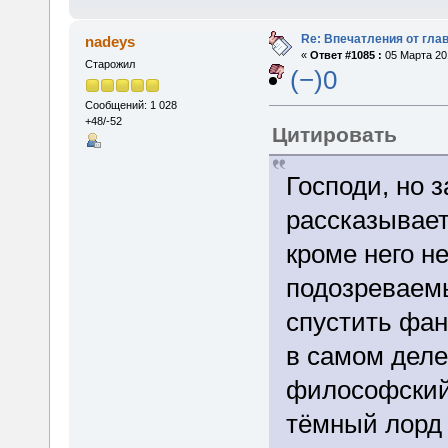
Re: Впечатления от глав
nadeys
«
Ответ #1085 :
05 Марта 201
Старожил
(−)0
Сообщений: 1 028
+48/-52
Цитировать
Господи, но 
рассказывает
кроме него н
подозреваемы
спустить фан
в самом дел
философский 
тёмный лорд 