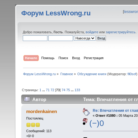
Форум LessWrong.ru
[
lesswro
Добро пожаловать,
Гость
. Пожалуйста,
войдите
или
зарегистрируйтесь
.
Начало
Помощь
Поиск
Вход
Регистрация
Форум LessWrong.ru
»
Главное
»
Обсуждение книги
(Модератор:
fil0sof
)
Страницы:
1
...
71
72
[
73
]
74
75
...
133
Автор
Тема: Впечатления от гл
Re: Впечатления от глав
mordenkainen
«
Ответ #1080 :
05 Марта 201
Постоялец
(−)0
Сообщений: 113
+0/-0