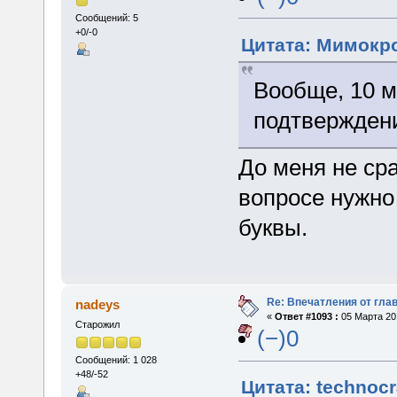
Сообщений: 5
+0/-0
Цитата: Мимокро
Вообще, 10 м
подтверждени
До меня не ср
вопросе нужно
буквы.
Re: Впечатления от глав
nadeys
«
Ответ #1093 :
05 Марта 201
Старожил
(−)0
Сообщений: 1 028
+48/-52
Цитата: technocr