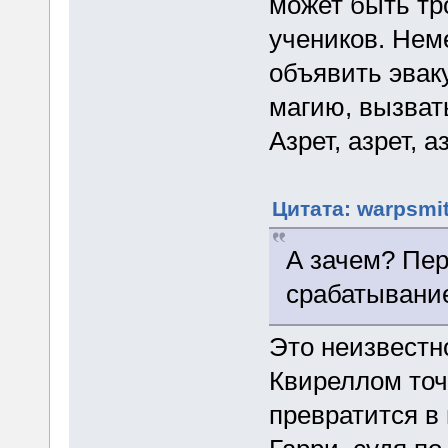
может быть тр
учеников. Нем
объявить эвак
магию, вызват
Азрет, азрет, аз
Цитата: warpsmit
А зачем? Пе
срабатывани
Это неизвестн
Квиреллом точн
превратится в