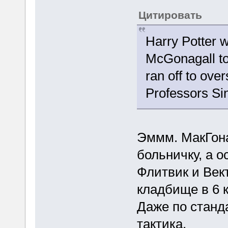
Цитировать
Harry Potter w
McGonagall to 
ran off to ov
Professors Si
Эммм. МакГона
больничку, а 
Флитвик и Век
кладбище в 6 к
Даже по станд
тактика.