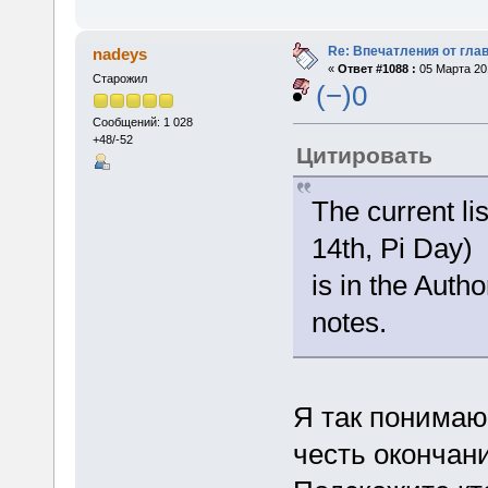
Re: Впечатления от глав
nadeys
«
Ответ #1088 :
05 Марта 201
Старожил
(−)0
Сообщений: 1 028
+48/-52
Цитировать
The current l
14th, Pi Day)
is in the Auth
notes.
Я так понимаю
честь окончани