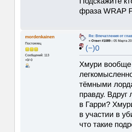
Подскажите кт
фраза WRAP 
Re: Впечатления от глав
mordenkainen
«
Ответ #1089 :
05 Марта 201
Постоялец
(−)0
Сообщений: 113
+0/-0
Хмури вообще 
легкомысленно
тёмными лорда
правду. Вдруг
в Гарри? Хмур
в участии в уб
что такие подр