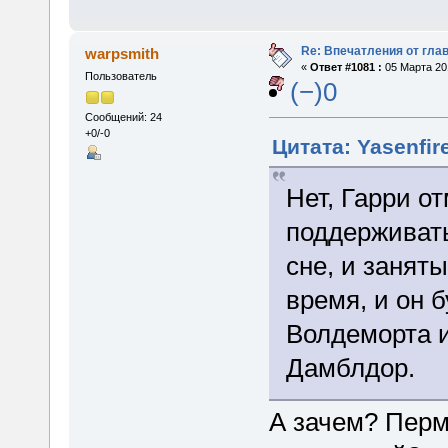
Re: Впечатления от глав
warpsmith
«
Ответ #1081 :
05 Марта 201
Пользователь
(−)0
Сообщений: 24
+0/-0
Цитата: Yasenfir
Нет, Гарри от
поддерживать
сне, и занят
время, и он б
Волдеморта и
Дамблдор.
А зачем? Перм