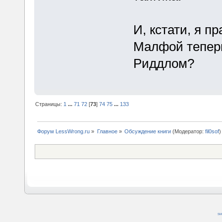
И, кстати, я п
Малфой теперь
Риддлом?
Страницы:
1
...
71
72
[
73
]
74
75
...
133
Форум LessWrong.ru
»
Главное
»
Обсуждение книги
(Модератор:
fil0sof
)
SM