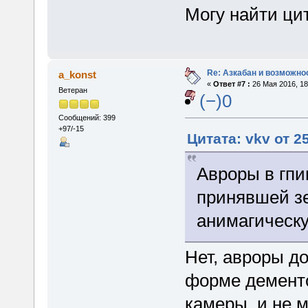
Могу найти цит
Re: Азкабан и возможнос
a_konst
«
Ответ #7 :
26 Мая 2016, 18
Ветеран
(−)0
Сообщений: 399
+97/-15
Цитата: vkv от 2
Авроры в гпи
принявшей з
анимагическу
Нет, авроры д
форме дементо
камеры, и не м