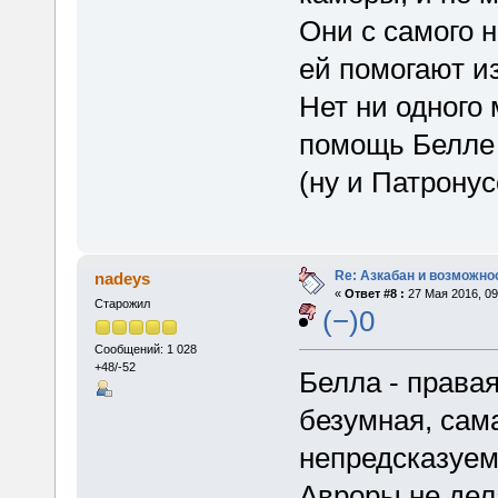
Они с самого н
ей помогают и
Нет ни одного 
помощь Белле 
(ну и Патрону
Re: Азкабан и возможнос
nadeys
«
Ответ #8 :
27 Мая 2016, 09
Старожил
(−)0
Сообщений: 1 028
+48/-52
Белла - права
безумная, сам
непредсказуем
Авроры не дел