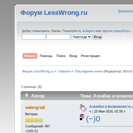
Форум LessWrong.ru
[
lesswro
Добро пожаловать,
Гость
. Пожалуйста,
войдите
или
зарегистрируйтесь
.
Начало
Помощь
Поиск
Вход
Регистрация
Форум LessWrong.ru
»
Главное
»
Обсуждение книги
(Модератор:
fil0sof
)
Страницы: [
1
]
Автор
Тема: Азкабан и возможн
Азкабан и возможность п
valergrad
«
:
25 Мая 2016, 02:39 »
Ветеран
(−)0
Сообщений: 487
+143/-21