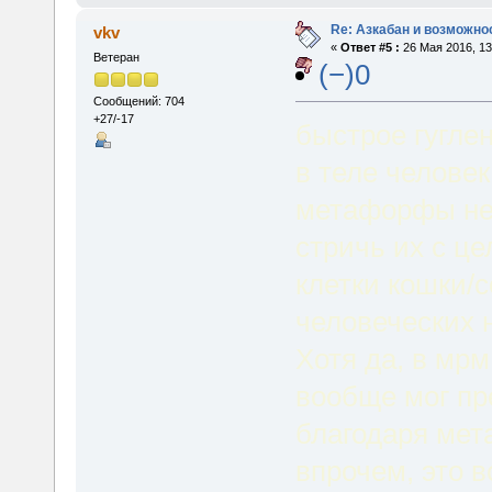
Re: Азкабан и возможнос
vkv
«
Ответ #5 :
26 Мая 2016, 13
Ветеран
(−)0
Сообщений: 704
+27/-17
быстрое гуглен
в теле человек
метафорфы не 
стричь их с ц
клетки кошки/
человеческих 
Хотя да, в мрм
вообще мог пр
благодаря мет
впрочем, это 