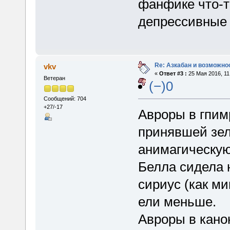
фанфике что-т
депрессивные 
Re: Азкабан и возможнос
vkv
«
Ответ #3 :
25 Мая 2016, 11
Ветеран
(−)0
Сообщений: 704
+27/-17
Авроры в гпим
принявшей зел
анимагическую
Белла сидела 
сириус (как ми
ели меньше.
Авроры в кано