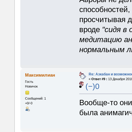
способностей,
просчитывая 
вроде
"сидя в
медитацию ани
нормальным л
Re: Азкабан и возможнос
Максимилиан
«
Ответ #9 :
13 Декабря 2018
Гость
(−)0
Новичок
Сообщений: 1
Вообще-то они 
+0/-0
была анимаги