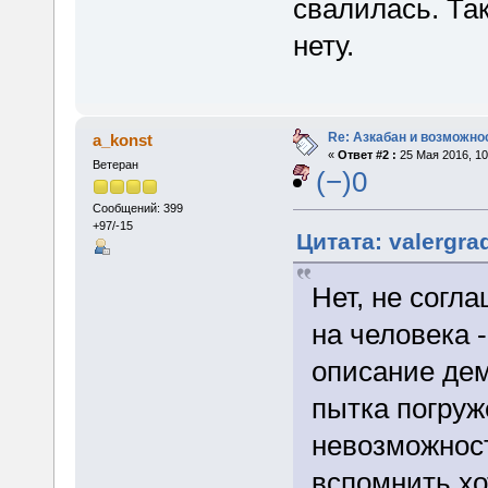
свалилась. Так
нету.
Re: Азкабан и возможнос
a_konst
«
Ответ #2 :
25 Мая 2016, 10
Ветеран
(−)0
Сообщений: 399
+97/-15
Цитата: valergra
Нет, не согл
на человека 
описание дем
пытка погру
невозможност
вспомнить хо