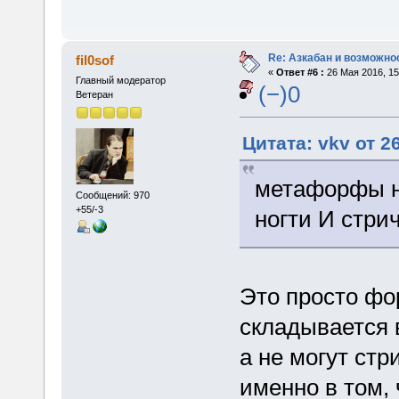
Re: Азкабан и возможнос
fil0sof
«
Ответ #6 :
26 Мая 2016, 15
Главный модератор
(−)0
Ветеран
Цитата: vkv от 2
метафорфы н
Сообщений: 970
+55/-3
ногти И стри
Это просто фо
складывается 
а не могут ст
именно в том, 