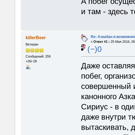
А побег осуще
и там - здесь 
Re: Азкабан и возможнос
killerBeer
«
Ответ #1 :
25 Мая 2016, 05
Ветеран
(−)0
Сообщений: 259
+26/-28
Даже оставляя
побег, организ
совершенный из
канонного Азк
Сириус - в оди
даже внутри т
вытаскивать, 