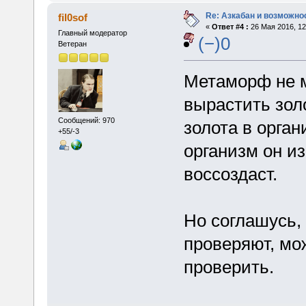
Re: Азкабан и возможнос
fil0sof
«
Ответ #4 :
26 Мая 2016, 12
Главный модератор
(−)0
Ветеран
Метаморф не м
вырастить золо
Сообщений: 970
золота в орган
+55/-3
организм он из
воссоздаст.
Но соглашусь,
проверяют, мо
проверить.