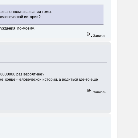
бозначенном в названии темы:
 человеческой истории?
суждения, по-моему.
Записан
 38000000 раз вероятнее?
е, конце) человеческой истории, а родиться где-то ещё
Записан