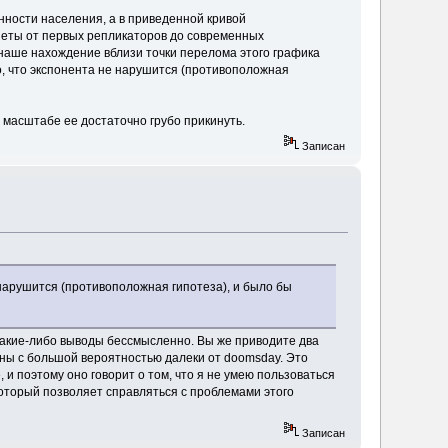
нности населения, а в приведенной кривой
анеты от первых репликаторов до современных
 наше нахождение вблизи точки перелома этого графика
о, что экспонента не нарушится (противоположная
 масштабе ее достаточно грубо прикинуть.
Записан
 нарушится (противоположная гипотеза), и было бы
 какие-либо выводы бессмысленно. Вы же приводите два
роны с большой вероятностью далеки от doomsday. Это
и поэтому оно говорит о том, что я не умею пользоваться
который позволяет справляться с проблемами этого
Записан