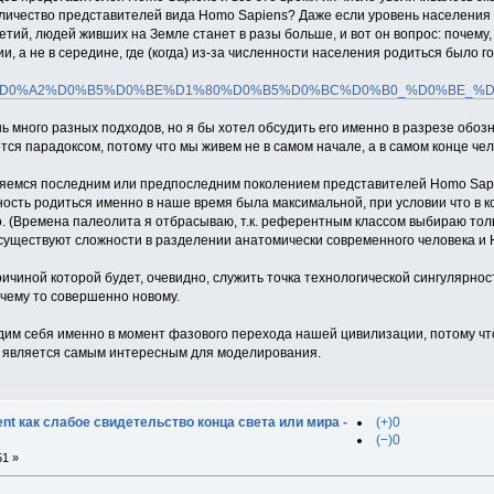
личество представителей вида Homo Sapiens? Даже если уровень населения 
етий, людей живших на Земле станет в разы больше, и вот он вопрос: почему
и, а не в середине, где (когда) из-за численности населения родиться было 
.org/wiki/%D0%A2%D0%B5%D0%BE%D1%80%D0%B5%D0%BC%D0%B0_%D0
нь много разных подходов, но я бы хотел обсудить его именно в разрезе обоз
ется парадоксом, потому что мы живем не в самом начале, а в самом конце че
яемся последним или предпоследним поколением представителей Homo Sapie
ность родиться именно в наше время была максимальной, при условии что в к
о. (Времена палеолита я отбрасываю, т.к. референтным классом выбираю толь
. существуют сложности в разделении анатомически современного человека и 
ичиной которой будет, очевидно, служить точка технологической сингулярно
 чему то совершенно новому.
дим себя именно в момент фазового перехода нашей цивилизации, потому что
ь) является самым интересным для моделирования.
t как слабое свидетельство конца света или мира -
(+)0
(−)0
51 »