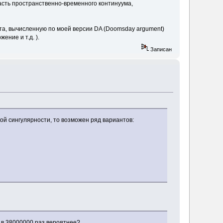
часть пространственно-временного континуума,
ета, вычисленную по моей версии DA (Doomsday argument)
ение и т.д. ).
Записан
кой сингулярности, то возможен ряд вариантов:
 в 38000000 раз вероятнее?