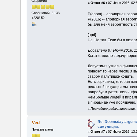
Старожил
«
Ответ #6 :
07 Июня 2016, 02:
Сообщений: 2 133
P(doom) -- априорная веро
+220/-52
P(2016) -- априорная вероя
бы для меня вероятность ст
[upd]
Не. Не так. Если бы я оказ
Добавлено 07 Июня 2016, 12
Кстати, можно задачу перен
Допустим я узнал о финанс
повезёт то через месяц я вы
старом пальтишке ходить.
Есть эвристика, которая гов
реальной ситуации мы начн
попробуем учесть всю инфо
Чем больше людей в пирами
в пирамиде уже порядочно. 
«
Последнее редактирование: 0
Re: Doomsday argumen
Ved
симуляции.
Пользователь
«
Ответ #7 :
07 Июня 2016, 13: