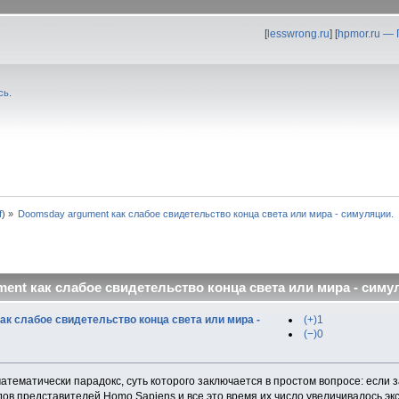
[
lesswrong.ru
] [
hpmor.ru —
сь
.
f
) »
Doomsday argument как слабое свидетельство конца света или мира - симуляции.
ent как слабое свидетельство конца света или мира - симул
ак слабое свидетельство конца света или мира -
(+)1
(−)0
тематически парадокс, суть которого заключается в простом вопросе: если 
дов представителей Homo Sapiens и все это время их число увеличивалось экс