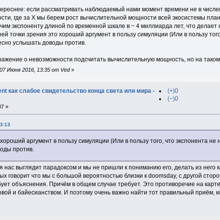
тереснее: если рассматривать наблюдаемый нами момент времени не в числе
ости, где за X мы берем рост вычислительной мощности всей экосистемы пл
чим экспоненту длиной по временной шкале в ~ 4 миллиарда лет, что делает
ей точки зрения это хороший аргумент в пользу симуляции (Или в пользу тог
ресно услышать доводы против.
зражение о невозможности подсчитать вычислительную мощность, но на таком
07 Июня 2016, 13:35 от Ved
»
t как слабое свидетельство конца света или мира -
(+)0
(−)0
07 »
3:13
 хороший аргумент в пользу симуляции (Или в пользу того, что экспонента не
оды против.
я нас выглядит парадоксом и мы не пришли к пониманию его, делать из него
ых говорит что мы с большой вероятностью близки к doomsday, с другой сто
ует объяснения. Причём в общем случае требует. Это противоречие на карте, 
овой и байесианством. И поэтому очень важно найти тот правильный приём, 