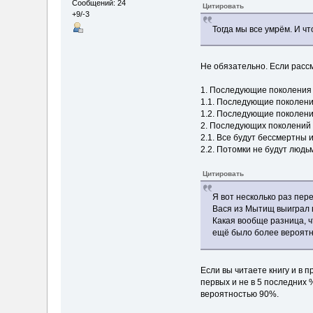
Сообщений: 24
Цитировать
+9/-3
Тогда мы все умрём. И ч
Не обязательно. Если рассм
1. Последующие поколения 
1.1. Последующие поколени
1.2. Последующие поколени
2. Последующих поколений 
2.1. Все будут бессмертны 
2.2. Потомки не будут людь
Цитировать
Я вот несколько раз пере
Вася из Мытищ выиграл в
Какая вообще разница, ч
ещё было более вероятны
Если вы читаете книгу и в 
первых и не в 5 последних 
вероятностью 90%.