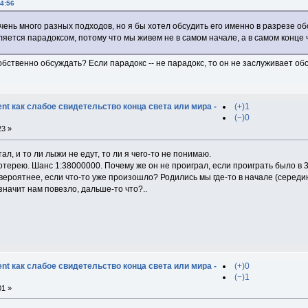
4:56
очень много разных подходов, но я бы хотел обсудить его именно в разрезе о
вляется парадоксом, потому что мы живем не в самом начале, а в самом конце
собственно обсуждать? Если парадокс -- не парадокс, то он не заслуживает об
t как слабое свидетельство конца света или мира -
(+)1
(−)0
23 »
ал, и то ли лыжи не едут, то ли я чего-то не понимаю.
отерею. Шанс 1:38000000. Почему же он не проиграл, если проиграть было в
вероятнее, если что-то уже произошло? Родились мы где-то в начале (середин
начит нам повезло, дальше-то что?..
t как слабое свидетельство конца света или мира -
(+)0
(−)1
01 »