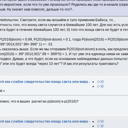
то вероятнее, если что-то уже произошло? Родились мы где-то в начале (сере
м. Ну значит нам повезло, дальше-то что?..
любопытен. Смотрите, если мы возьмём и тупо применим Байеса, то...
тность того, что конец света случится в ближайшие 100 лет. Для нас есть у
вета будет в течение ближайших 100 лет, б) того что конца света не будет в 
P(2016|doom) = 0.99, P(2016|not-doom) = 0.1, тогда P(doom|2016) = P(2016|do
9*.001/(.001*.99+.999*.1) =~ .01
оказалась выше. Если же мы отправим P(2016|not-doom) в ноль, как предлага
m|2016) = .99*.001/(.001*.99 + .999*0) = 1. И тут уже эта единица никак не з
е подвох. Думаю, а что будет, если на основании наблюдаемых данных попыта
я" или это будет всегда "через 10 лет"? И как эти результаты трактовать?
t как слабое свидетельство конца света или мира -
(+)0
(−)0
38 »
ожно, что в ваших расчетах p(doom) и p(2016)?
t как слабое свидетельство конца света или мира -
(+)0
(−)0