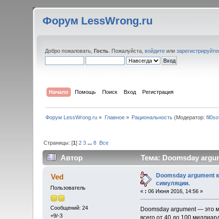
Форум LessWrong.ru
Добро пожаловать,
Гость
. Пожалуйста,
войдите
или
зарегистрируйте
Начало
Помощь
Поиск
Вход
Регистрация
Форум LessWrong.ru
»
Главное
»
Рациональность
(Модератор:
fil0so
Страницы: [
1
]
2
3
...
8
Все
Автор
Тема: Doomsday argum
Doomsday argument к
Ved
симуляции.
Пользователь
«
:
06 Июня 2016, 14:56 »
Сообщений: 24
Doomsday argument — это ма
+9/-3
всего от 40 до 100 миллиар