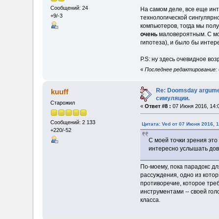
Сообщений: 24
На самом деле, все еще ин
+9/-3
технологической сингулярн
компьютеров, тогда мы полу
очень
маловероятным. С мо
гипотеза), и было бы инте
P.S: ну здесь очевидное во
«
Последнее редактирование: 
Re: Doomsday argumen
kuuff
симуляции.
Старожил
«
Ответ #8 :
07 Июня 2016, 14:
Сообщений: 2 133
Цитата: Ved от 07 Июня 2016, 1
+220/-52
С моей точки зрения это
интересно услышать дов
По-моему, пока парадокс дл
рассуждения, одно из котор
противоречие, которое треб
инструментами -- своей гол
класса.