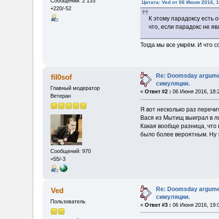
Сообщений: 2 133
Цитата: Ved от 06 Июня 2016, 1
+220/-52
К этому парадоксу есть 
что, если парадокс не я
Тогда мы все умрём. И что 
Re: Doomsday argumen
fil0sof
симуляции.
Главный модератор
«
Ответ #2 :
06 Июня 2016, 18:
Ветеран
Я вот несколько раз перечит
Вася из Мытищ выиграл в л
Какая вообще разница, что 
было более вероятным. Ну з
Сообщений: 970
+55/-3
Re: Doomsday argumen
Ved
симуляции.
Пользователь
«
Ответ #3 :
06 Июня 2016, 19: