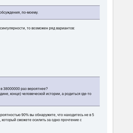
 обсуждения, по-моему.
 сингулярности, то возможен ряд вариантов:
 в 38000000 раз вероятнее?
дине, конце) человеческой истории, а родиться где-то
ероятностью 90% вы обнаружите, что находитесь не в 5
а, который сможете осилить за одно прочтение с