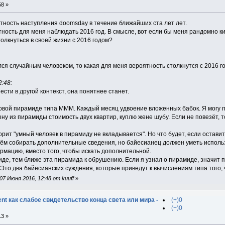
58 »
ятность наступления doomsday в течение ближайших ста лет лет.
тность для меня наблюдать 2016 год. В смысле, вот если бы меня рандомно ки
олкнуться в своей жизни с 2016 годом?
ался случайным человеком, то какая для меня вероятность столкнутся с 2016 г
:48:
ести в другой контекст, она понятнее станет.
овой пирамиде типа МММ. Каждый месяц удвоение вложенных бабок. Я могу пр
ну из пирамиды стоимость двух квартир, куплю жене шубу. Если не повезёт, то
орит "умный человек в пирамиду не вкладывается". Но что будет, если оставит
ём собирать дополнительные сведения, но байесианец должен уметь исполь
рмацию, вместо того, чтобы искать дополнительной.
де, тем ближе эта пирамида к обрушению. Если я узнал о пирамиде, значит п
Это два байесианских суждения, которые приведут к вычислениям типа того, 
7 Июня 2016, 12:48 от kuuff
»
t как слабое свидетельство конца света или мира -
(+)0
(−)0
13 »