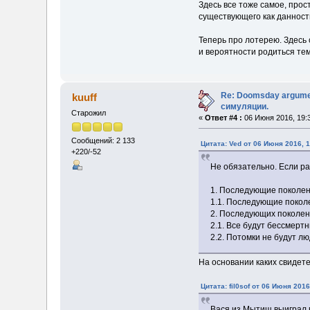
Здесь все тоже самое, прос
существующего как данност
Теперь про лотерею. Здесь
и вероятности родиться тем,
Re: Doomsday argumen
kuuff
симуляции.
Старожил
«
Ответ #4 :
06 Июня 2016, 19:
Сообщений: 2 133
Цитата: Ved от 06 Июня 2016, 1
+220/-52
Не обязательно. Если ра
1. Последующие поколен
1.1. Последующие покол
2. Последующих поколен
2.1. Все будут бессмерт
2.2. Потомки не будут л
На основании каких свидет
Цитата: fil0sof от 06 Июня 2016
Вася из Мытищ выиграл в