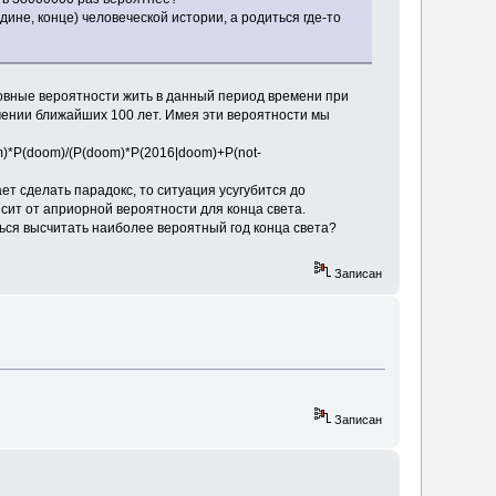
дине, конце) человеческой истории, а родиться где-то
словные вероятности жить в данный период времени при
течении ближайших 100 лет. Имея эти вероятности мы
om)*P(doom)/(P(doom)*P(2016|doom)+P(not-
ет сделать парадокс, то ситуация усугубится до
ависит от априорной вероятности для конца света.
ться высчитать наиболее вероятный год конца света?
Записан
Записан