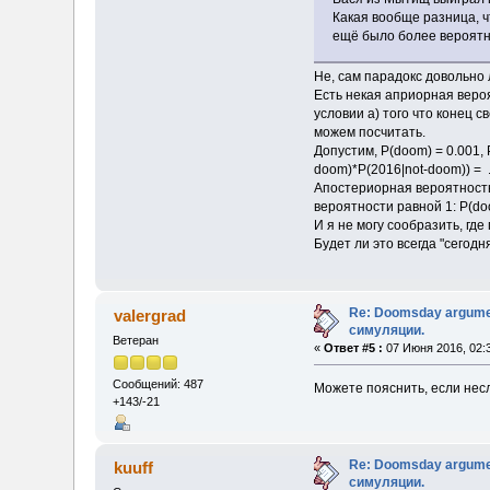
Какая вообще разница, ч
ещё было более вероятны
Не, сам парадокс довольно 
Есть некая априорная вероя
условии а) того что конец с
можем посчитать.
Допустим, P(doom) = 0.001, 
doom)*P(2016|not-doom)) = .9
Апостериорная вероятность 
вероятности равной 1: P(doo
И я не могу сообразить, гд
Будет ли это всегда "сегодн
Re: Doomsday argumen
valergrad
симуляции.
Ветеран
«
Ответ #5 :
07 Июня 2016, 02:
Сообщений: 487
Можете пояснить, если несл
+143/-21
Re: Doomsday argumen
kuuff
симуляции.