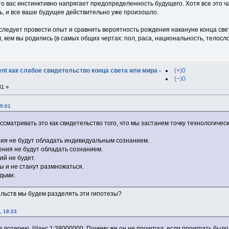
то вас инстинктивно напрягает предопределенность будущего. Хотя все это 
ь, и все ваше будущее действительно уже произошло.
 следует провести опыт и сравнить вероятность рождения накануне конца св
 кем вы родились (в самых общих чертах: пол, раса, национальность, телослож
t как слабое свидетельство конца света или мира -
(+)0
(−)0
31 »
9:01
ссматривать это как свидетельство того, что мы застанем точку технологичес
ия не будут обладать индивидуальным сознанием.
ения не будут обладать сознанием.
ий не будет.
ны и не станут размножаться.
юдьми.
ельств мы будем разделять эти гипотезы?
, 18:23
 лотерею. Шанс 1:38000000. Почему же он не проиграл, если проиграть было