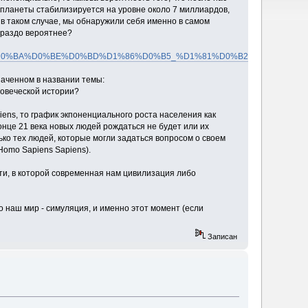
планеты стабилизируется на уровне около 7 миллиардов,
, в таком случае, мы обнаружили себя именно в самом
гораздо вероятнее?
%BE_%D0%BA%D0%BE%D0%BD%D1%86%D0%B5_%D1%81%D0%B2%D0%B5%D1
наченном в названии темы:
ловеческой истории?
ns, то график экпоненциального роста населения как
онце 21 века новых людей рождаться не будет или их
ко тех людей, которые могли задаться вопросом о своем
Homo Sapiens Sapiens).
сти, в которой современная нам цивилизация либо
 наш мир - симуляция, и именно этот момент (если
Записан