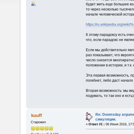
будет жить еще большее ко
то через несколько тысячел
начале человеческой истори
https://ru.wikipedia
К этому парадоксу есть оче
что, если парадокс не явля
Если мы действительно явл
раз показывает, что вероят
число снизится многократн
положении в истории, и т.к
Эта первая возможность, пр
погибнет, либо даст начало
Вторая возможность: мы ви
подумать, то так оно и ест
Re: Doomsday argumen
kuuff
симуляции.
Старожил
«
Ответ #1 :
06 Июня 2016, 17: