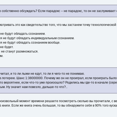
то собственно обсуждать? Если парадокс -- не парадокс, то он не заслуживает
атривать это как свидетельство того, что мы застанем точку технологической
не будут обладать сознанием.
я не будут обладать индивидуальным сознанием.
я не будут обладать сознанием вообще.
не будет.
и не станут размножаться.
ми.
читал, и то ли лыжи не едут, то ли я чего-то не понимаю.
 лотерею. Шанс 1:38000000. Почему же он не проиграл, если проиграть было
то вероятнее, если что-то уже произошло? Родились мы где-то в начале (сере
м. Ну значит нам повезло, дальше-то что?..
произвольный момент времени решаете посмотреть сколько вы прочитали, с в
% книги. Если же книга очень большая, то вы обнаружите себя в 90% того куск