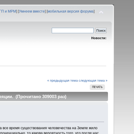
 ГП и МРМ
] [
Умнеем вместе
] [
мобильная версия форума
]
Новости:
« предыдущая тема
следующая тема »
ПЕЧАТЬ
яции. (Прочитано 309003 раз)
за все время существования человечества на Земле жило
поненциально, то какова вероятность того, что после нас