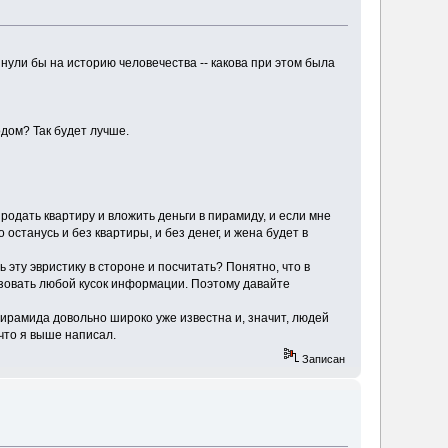
нули бы на историю человечества -- какова при этом была
одом? Так будет лучше.
одать квартиру и вложить деньги в пирамиду, и если мне
 останусь и без квартиры, и без денег, и жена будет в
ь эту эвристику в стороне и посчитать? Понятно, что в
зовать любой кусок информации. Поэтому давайте
ирамида довольно широко уже известна и, значит, людей
что я выше написал.
Записан