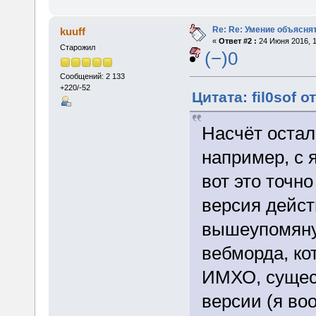
Re: Re: Умение объяснят
kuuff
«
Ответ #2 :
24 Июня 2016, 1
Старожил
(−)0
Сообщений: 2 133
+220/-52
Цитата: fil0sof о
Насчёт остал
например, с 
вот это точно
версия дейст
вышеупомянут
вебморда, ко
ИМХО, сущес
версии (я во