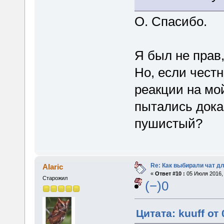
О. Спасибо.
Я был не прав,
Но, если чест
реакции на мо
пытались доказ
пушистый?
Re: Как выбирали чат д
Alaric
«
Ответ #10 :
05 Июля 2016, 
Старожил
(−)0
Цитата: kuuff от