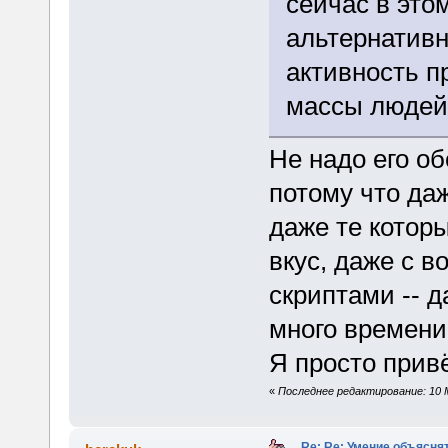
сейчас в это
альтернативн
активность п
массы людей
Не надо его о
потому что да
даже те котор
вкус, даже с 
скриптами -- 
много времени 
Я просто прив
«
Последнее редактирование: 10 Ма
Re: Re: Умение объяснят