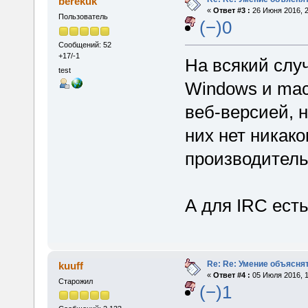
berekuk
«
Ответ #3 :
26 Июня 2016, 2
Пользователь
(−)0
Сообщений: 52
+17/-1
На всякий случ
test
Windows и mac
веб-версией, на
них нет никак
производитель
А для IRC есть
Re: Re: Умение объяснят
kuuff
«
Ответ #4 :
05 Июля 2016, 1
Старожил
(−)1