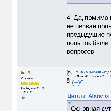
4. Да, помимо 
не первая попы
предыдущие по
попыток были 
вопросов.
Re: Как выбирали чат д
kuuff
«
Ответ #9 :
05 Июля 2016, 1
Старожил
(−)0
Сообщений: 2 133
+220/-52
Цитата: Alaric о
Основная сут