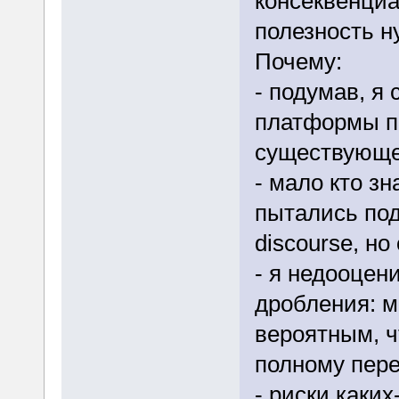
консеквенциа
полезность н
Почему:
- подумав, я
платформы по
существующе
- мало кто з
пытались под
discourse, но
- я недооцен
дробления: м
вероятным, ч
полному пере
- риски каки