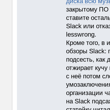
диска всю муз
закрытому ПО 
ставите остал
Slack или отка
lesswrong.
Кроме того, в
обзоры Slack: 
подсесть, как 
отжирает кучу
с неё потом с
умозаключени
организации ча
на Slack подса
статейку читал