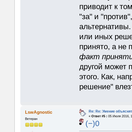
приводит к том
"за" и "против
альтернативы.
или иных реш
принято, а не 
факт приняти
другой может 
этого. Как, на
решение" влез
Re: Re: Умение объяснят
LswAgnostic
«
Ответ #5 :
05 Июля 2016, 1
Ветеран
(−)0