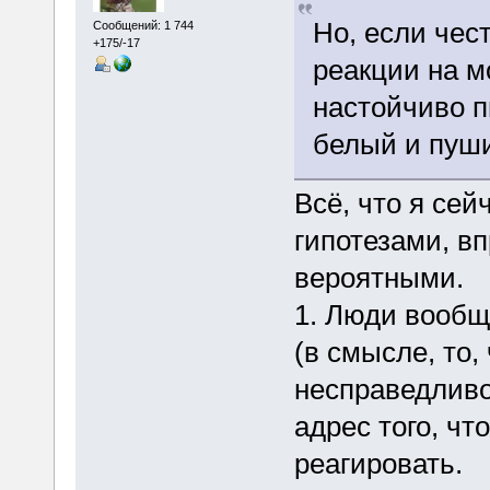
Но, если чес
Сообщений: 1 744
+175/-17
реакции на м
настойчиво п
белый и пуш
Всё, что я се
гипотезами, в
вероятными.
1. Люди вообщ
(в смысле, то,
несправедливой
адрес того, чт
реагировать.