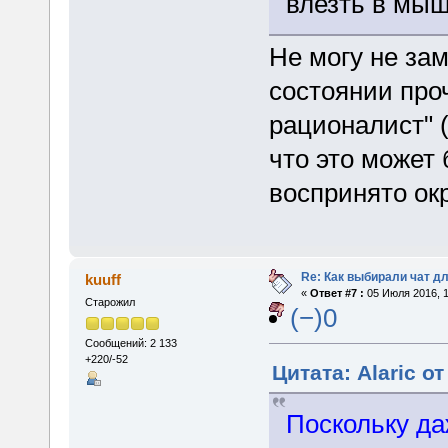
влезть в мыш
Не могу не зам
состоянии проч
рационалист" (
что это может
воспринято о
Re: Как выбирали чат д
kuuff
«
Ответ #7 :
05 Июля 2016, 1
Старожил
(−)0
Сообщений: 2 133
+220/-52
Цитата: Alaric о
Поскольку да