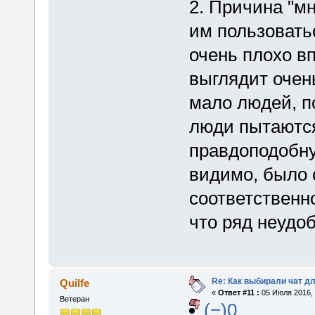
2. Причина "мн
им пользовать
очень плохо в
выглядит очен
мало людей, п
люди пытаются
правдоподобну
видимо, было 
соответственн
что ряд неудо
Re: Как выбирали чат д
Quilfe
«
Ответ #11 :
05 Июля 2016, 
Ветеран
(−)0