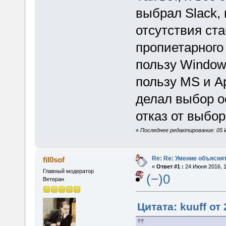
выбрал Slack, 
отсутствия ста
пропиетарного 
пользу Window
пользу MS и Ap
делал выбор ос
отказ от выбор
«
Последнее редактирование: 05 Ию
Re: Re: Умение объяснят
fil0sof
«
Ответ #1 :
24 Июня 2016, 1
Главный модератор
(−)0
Ветеран
Цитата: kuuff от