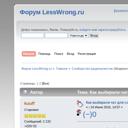
Форум LessWrong.ru
[
lesswro
Добро пожаловать,
Гость
. Пожалуйста,
войдите
или
зарегистрируйтесь
.
Начало
Помощь
Поиск
Вход
Регистрация
Форум LessWrong.ru
»
Главное
»
Сообщество рационалистов
(Модерат
Страницы:
1
2
[
Все
]
Автор
Тема: Как выбирали чат
Как выбирали чат для 
kuuff
«
:
24 Июня 2016, 14:57 »
Старожил
(−)0
Сообщений: 2 133
+220/-52