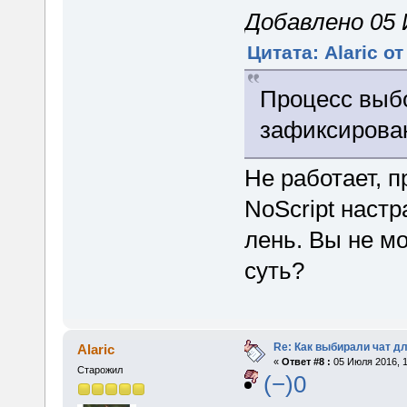
Добавлено 05 
Цитата: Alaric о
Процесс выб
зафиксиров
Не работает, п
NoScript настр
лень. Вы не м
суть?
Re: Как выбирали чат д
Alaric
«
Ответ #8 :
05 Июля 2016, 1
Старожил
(−)0