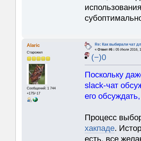
использования
субоптимально
Re: Как выбирали чат д
Alaric
«
Ответ #6 :
05 Июля 2016, 1
Старожил
(−)0
Поскольку даж
slack-чат обсу
Сообщений: 1 744
его обсуждать,
+175/-17
Процесс выбо
хакпаде
. Исто
есть, все жел