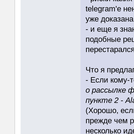
telegram'е н
уже доказана
- и еще я зн
подобные реш
перестаралс
Что я предла
- Если кому-
о рассылке 
пункте 2 - Ala
(Хорошо, есл
прежде чем р
несколько ид