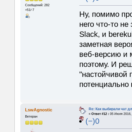
Сообщений: 282
+51/-7
Ну, помимо про
него что-то н
Slack, и berek
заметная вероя
веб-версию и 
поэтому. И ре
"настойчивой 
потенциально 
Re: Как выбирали чат д
LswAgnostic
«
Ответ #12 :
05 Июля 2016, 
Ветеран
(−)0