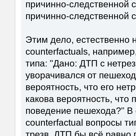
причинно-следственной св
причинно-следственной св
Этим дело, естественно н
counterfactuals, наприме
типа: "Дано: ДТП с нетре
уворачивался от пешеход
вероятность, что его нет
какова вероятность, что
поведение пешехода?" В
counterfactual вопросы т
трезв, ДТП бы всё равно