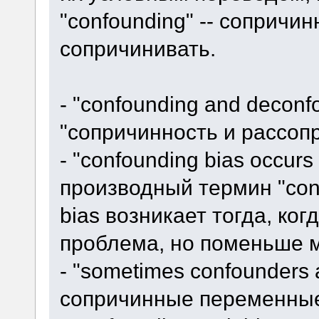
"confounding" -- сопричинн
сопричинивать.
- "confounding and deconf
"сопричинность и рассоп
- "confounding bias occurs 
производный термин "conf
bias возникает тогда, ког
проблема, но поменьше 
- "sometimes confounders 
сопричинные переменные