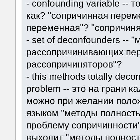
- confounding variable -- 
как? "сопричинная пере
переменная"? "сопричиня
- set of deconfounders -- 
рассопричинивающих пер
рассопричиняторов"?
- this methods totally dec
problem -- это на грани к
можно при желании полож
языком "методы полност
проблему сопричинности",
выходит "методы полнос