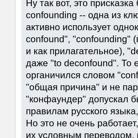
Ну так вот, это присказка
confounding -- одна из кл
активно использует однок
confound", "confounding"
и как прилагательное), "d
даже "to deconfound". То 
органичился словом "conf
"общая причина" и не па
"конфаундер" допускал б
правилам русского языка,
Но это не очень работае
их условным переводом, и