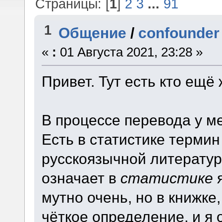
Страницы: [
1
]
2
3
...
91
1
Общение
/
confounder
«
:
01 Августа 2021, 23:28 »
Привет. Тут есть кто ещё
В процессе перевода у м
Есть в статистике термин
русскоязычной литератур
означает в
статистике
я
мутно очень, но в книжке
чёткое определение, и я 