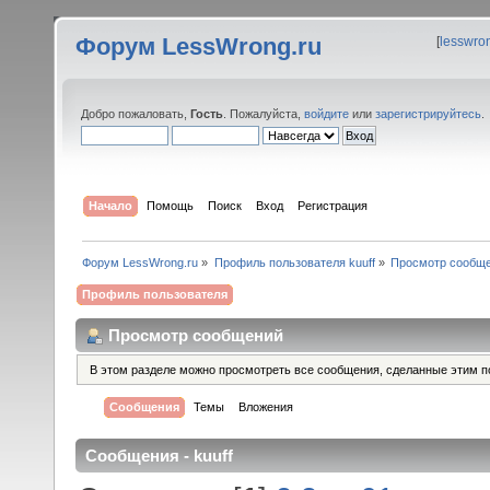
Форум LessWrong.ru
[
lesswro
Добро пожаловать,
Гость
. Пожалуйста,
войдите
или
зарегистрируйтесь
.
Начало
Помощь
Поиск
Вход
Регистрация
Форум LessWrong.ru
»
Профиль пользователя kuuff
»
Просмотр сообщ
Профиль пользователя
Просмотр сообщений
В этом разделе можно просмотреть все сообщения, сделанные этим п
Сообщения
Темы
Вложения
Сообщения - kuuff