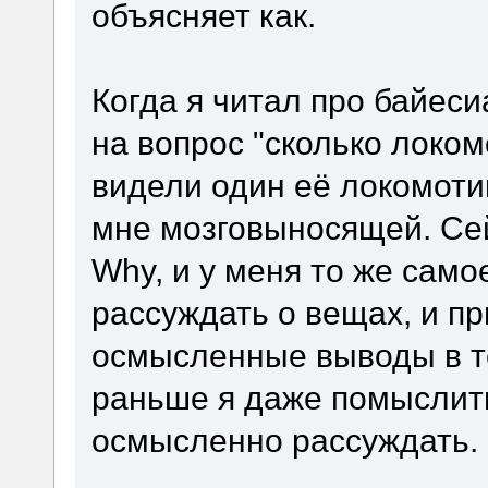
объясняет как.
Когда я читал про байеси
на вопрос "сколько локом
видели один её локомотив
мне мозговыносящей. Сей
Why, и у меня то же само
рассуждать о вещах, и п
осмысленные выводы в те
раньше я даже помыслить
осмысленно рассуждать.