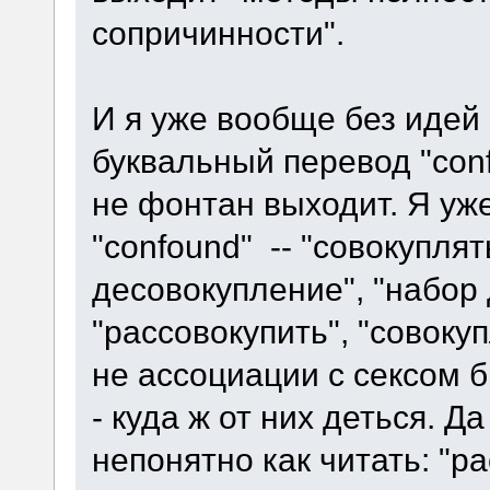
сопричинности".
И я уже вообще без идей
буквальный перевод "confo
не фонтан выходит. Я уж
"confound" -- "совокуплят
десовокупление", "набор
"рассовокупить", "совок
не ассоциации с сексом б
- куда ж от них деться. Д
непонятно как читать: "ра