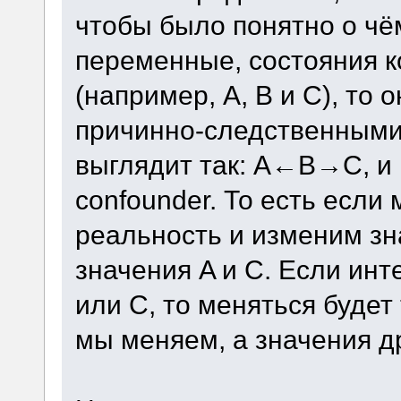
чтобы было понятно о чём
переменные, состояния 
(например, A, B и C), то 
причинно-следственными 
выглядит так: A←B→C, и в
confounder. То есть есл
реальность и изменим зн
значения A и C. Если ин
или C, то меняться будет
мы меняем, а значения др