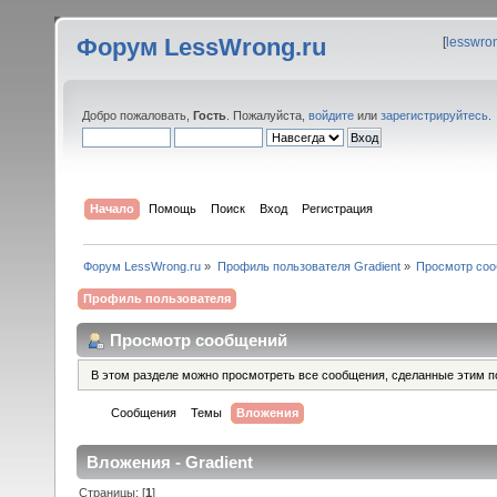
Форум LessWrong.ru
[
lesswro
Добро пожаловать,
Гость
. Пожалуйста,
войдите
или
зарегистрируйтесь
.
Начало
Помощь
Поиск
Вход
Регистрация
Форум LessWrong.ru
»
Профиль пользователя Gradient
»
Просмотр со
Профиль пользователя
Просмотр сообщений
В этом разделе можно просмотреть все сообщения, сделанные этим п
Сообщения
Темы
Вложения
Вложения - Gradient
Страницы: [
1
]