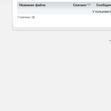
Название файла
Скачано
Сообщен
У пользовате
Страницы: [
1
]
SM