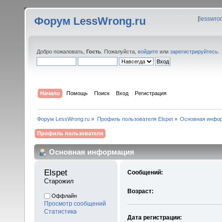
Форум LessWrong.ru
[
lesswro
Добро пожаловать,
Гость
. Пожалуйста,
войдите
или
зарегистрируйтесь
.
Начало
Помощь
Поиск
Вход
Регистрация
Форум LessWrong.ru
»
Профиль пользователя Elspet
»
Основная инфо
Профиль пользователя
Основная информация
Elspet 
Сообщений:
Старожил
Возраст:
Оффлайн
Просмотр сообщений
Статистика
Дата регистрации: