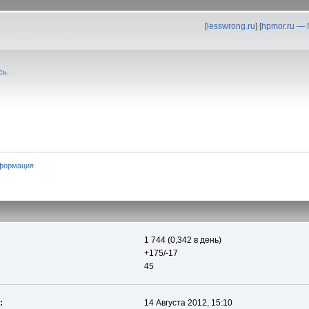
[
lesswrong.ru
] [
hpmor.ru —
сь
.
формация
1 744 (0,342 в день)
+175/-17
45
:
14 Августа 2012, 15:10