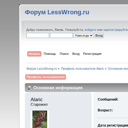
Форум LessWrong.ru
Добро пожаловать,
Гость
. Пожалуйста,
войдите
или
зарегистрируйте
Начало
Помощь
Поиск
Вход
Регистрация
Форум LessWrong.ru
»
Профиль пользователя Alaric
»
Основная ин
Профиль пользователя
Основная информация
Alaric 
Сообщений:
Старожил
Возраст:
Дата регистрации