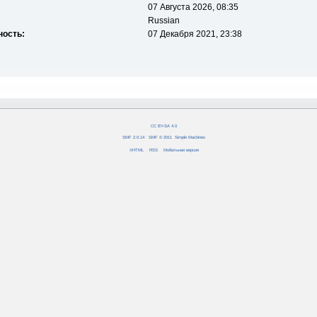
07 Августа 2026, 08:35
Russian
ность:
07 Декабря 2021, 23:38
CC BY-SA 4.0
SMF 2.0.14
|
SMF © 2011
,
Simple Machines
XHTML
RSS
Мобильная версия