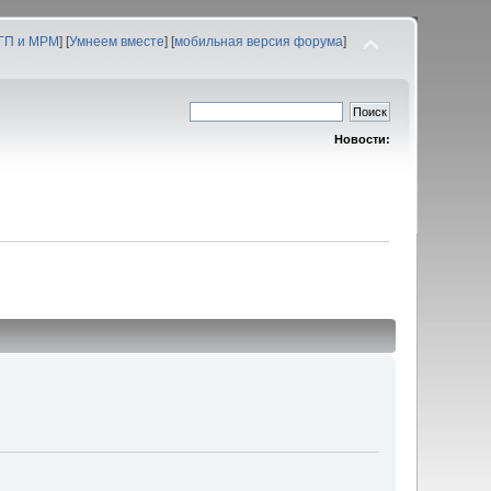
 ГП и МРМ
] [
Умнеем вместе
] [
мобильная версия форума
]
Новости: