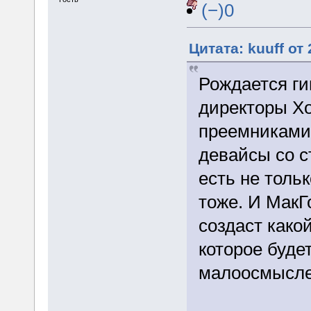
(−)0
Цитата: kuuff от 
Рождается ги
директоры Хо
преемниками
девайсы со с
есть не толь
тоже. И МакГ
создаст како
которое буде
малоосмысле