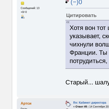
(−)0
Сообщений: 13
+0/-0
Цитировать
Хотя вон тот
указывает, ск
чихнули вол
Франции. Ты 
потрудиться,
Старый... ша
Re: Кабинет директора
Артси
«
Ответ #8 :
14 Сентября 201
Гость