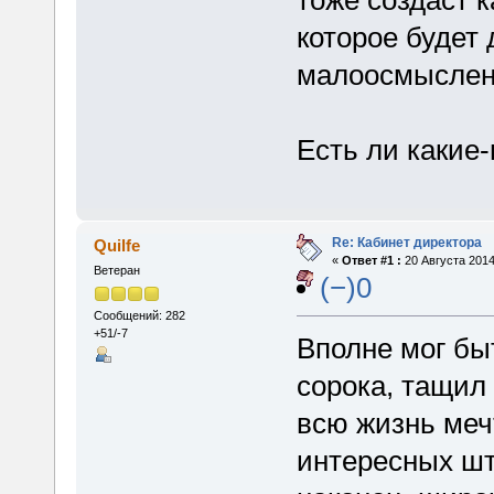
тоже создаст 
которое будет 
малоосмыслен
Есть ли какие
Re: Кабинет директора
Quilfe
«
Ответ #1 :
20 Августа 2014
Ветеран
(−)0
Сообщений: 282
+51/-7
Вполне мог быт
сорока, тащил 
всю жизнь меч
интересных шту