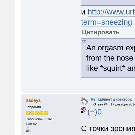
и
http://www.ur
term=sneezing
Цитировать
An orgasm expe
from the nose 
like *squirt* an
Re: Кабинет директора
nadeys
«
Ответ #4 :
17 Декабря 2014
Старожил
(−)0
Сообщений: 1 028
+48/-52
С точки зрения