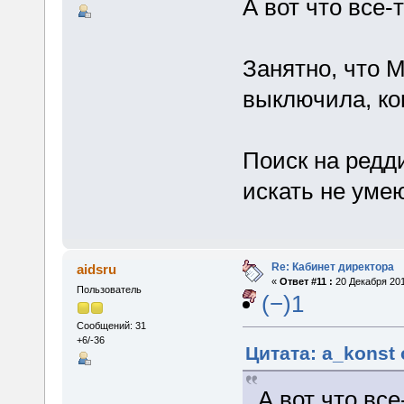
А вот что все-
Занятно, что 
выключила, ко
Поиск на редди
искать не уме
Re: Кабинет директора
aidsru
«
Ответ #11 :
20 Декабря 201
Пользователь
(−)1
Сообщений: 31
+6/-36
Цитата: a_konst 
А вот что вс