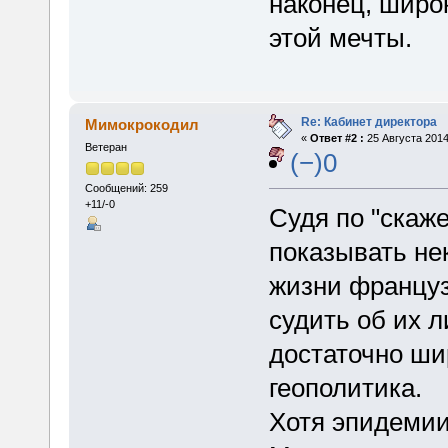
наконец, широ
этой мечты.
Re: Кабинет директора
Мимокрокодил
«
Ответ #2 :
25 Августа 2014
Ветеран
(−)0
Сообщений: 259
+11/-0
Судя по "скаже
показывать не
жизни француз
судить об их 
достаточно ши
геополитика.
Хотя эпидемии