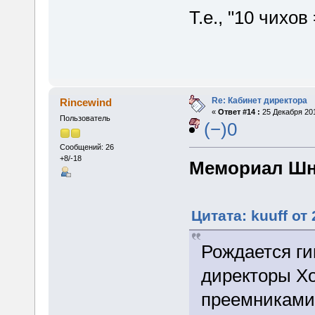
Т.е., "10 чихов 
Re: Кабинет директора
Rincewind
«
Ответ #14 :
25 Декабря 201
Пользователь
(−)0
Сообщений: 26
+8/-18
Мемориал Ш
Цитата: kuuff от 
Рождается ги
директоры Хо
преемниками