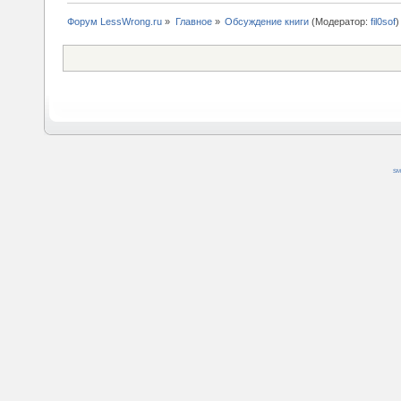
Форум LessWrong.ru
»
Главное
»
Обсуждение книги
(Модератор:
fil0sof
)
SM