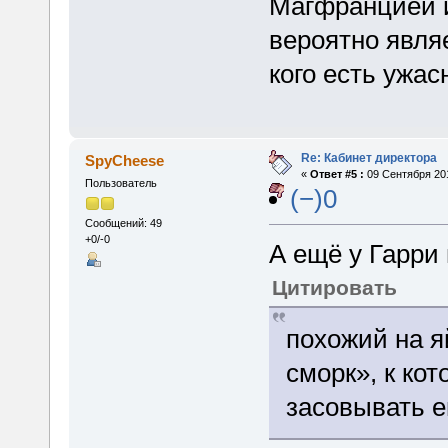
Магфранцией и
вероятно явля
кого есть ужас
Re: Кабинет директора
SpyCheese
«
Ответ #5 :
09 Сентября 201
Пользователь
(−)0
Сообщений: 49
+0/-0
А ещё у Гарри 
Цитировать
похожий на я
сморк», к ко
засовывать е