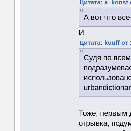
Цитата: a_konst 
А вот что вс
И
Цитата: kuuff от
Судя по всем
подразумевае
использовано
urbandictiona
Тоже, первым 
отрывка, поду