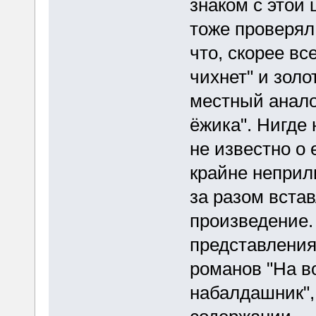
знаком с этой 
тоже проверял
что, скорее вс
чихнет" и золо
местный анало
ёжика". Нигде 
не известно о 
крайне неприли
за разом вста
произведение.
представления 
романов "На в
набалдашник", 