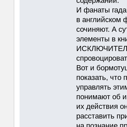
содержании.
И фанаты гадаю
в английском ф
сочиняют. А су
элементы в кн
ИСКЛЮЧИТЕЛЬН
спровоцироват
Вот и бормоту
показать, что 
управлять эти
понимают об и
их действия он
расставить пр
на познание п