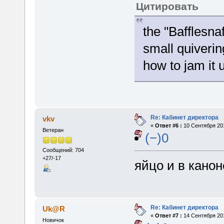
Цитировать
the "Bafflesna
small quiveri
how to jam it 
Re: Кабинет директора
vkv
«
Ответ #6 :
10 Сентября 201
Ветеран
(−)0
Сообщений: 704
+27/-17
яйцо и в кано
Re: Кабинет директора
Uk@R
«
Ответ #7 :
14 Сентября 201
Новичок