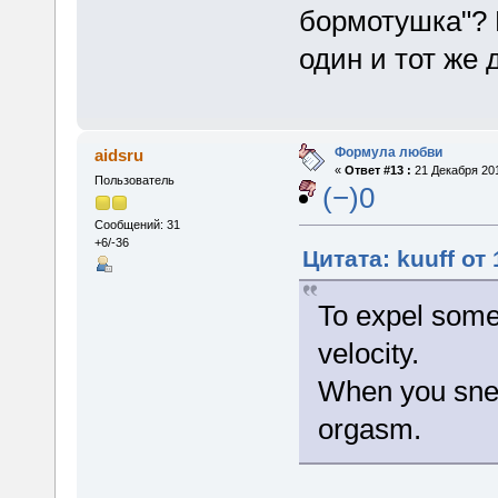
бормотушка"? Н
один и тот же 
Формула любви
aidsru
«
Ответ #13 :
21 Декабря 201
Пользователь
(−)0
Сообщений: 31
+6/-36
Цитата: kuuff от
To expel somet
velocity.
When you snee
orgasm.