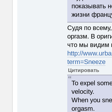
показывать н
жизни францу
Судя по всему
оргазм. В ориг
что мы видим н
http://www.urba
term=Sneeze
Цитировать
To expel somet
velocity.
When you snee
orgasm.