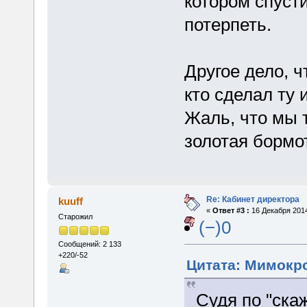
котором спуст
потерпеть.
Другое дело, ч
кто сделал ту
Жаль, что мы т
золотая бормо
Re: Кабинет директора
kuuff
«
Ответ #3 :
16 Декабря 2014
Старожил
(−)0
Сообщений: 2 133
+220/-52
Цитата: Мимокро
Судя по "ска