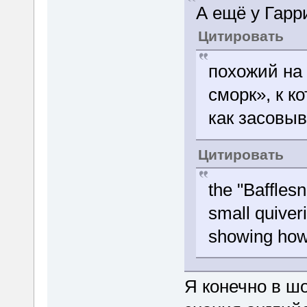
А ещё у Гарр
Цитировать
похожий на
сморк», к к
как засовыв
Цитировать
the "Bafflesn
small quiver
showing how 
Я конечно в шо