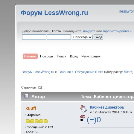
Форум LessWrong.ru
[
lesswro
Добро пожаловать,
Гость
. Пожалуйста,
войдите
или
зарегистрируйтесь
.
Начало
Помощь
Поиск
Вход
Регистрация
Форум LessWrong.ru
»
Главное
»
Обсуждение книги
(Модератор:
fil0sof
)
Страницы: [
1
]
Автор
Тема: Кабинет директор
Кабинет директора
kuuff
«
:
20 Августа 2014, 10:45 »
Старожил
(−)0
Сообщений: 2 133
+220/-52