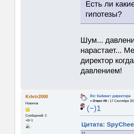
Есть ли каки
гипотезы?
Шум... давлени
нарастает... М
директор когд
давлением!
Re: Кабинет директора
Krbrtr2000
«
Ответ #9 :
17 Сентября 201
Новичок
(−)1
Сообщений: 2
+0/-1
Цитата: SpyChee