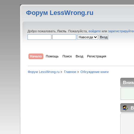
Форум LessWrong.ru
Добро пожаловать,
Гость
. Пожалуйста,
войдите
или
зарегистрируйте
Начало
Помощь
Поиск
Вход
Регистрация
Форум LessWrong.ru
»
Главное
»
Обсуждение книги
Вним
В