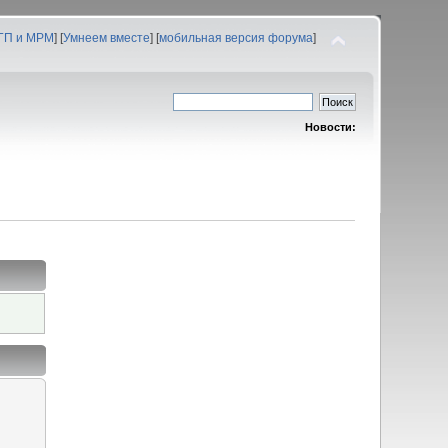
 ГП и МРМ
] [
Умнеем вместе
] [
мобильная версия форума
]
Новости: