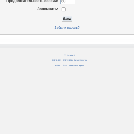
Продолжительность сессии:
Запомнить:
Забыли пароль?
CC BY-SA 4.0
SMF 2.0.14
|
SMF © 2011
,
Simple Machines
XHTML
RSS
Мобильная версия