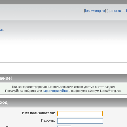
[
lesswrong.ru
] [
hpmor.ru —
сь
.
ание!
Только зарегистрированные пользователи имеют доступ в этот раздел.
Пожалуйста, войдите или
зарегистрируйтесь
на форуме «Форум LessWrong.ru».
ход
Имя пользователя:
Пароль: