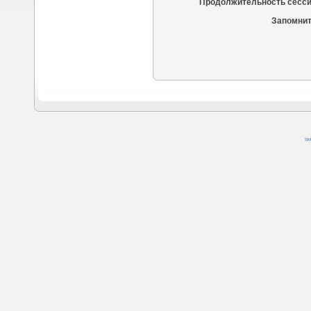
Продолжительность сесси
Запомнит
SM