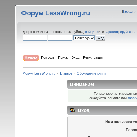
Форум LessWrong.ru
[
lesswro
Добро пожаловать,
Гость
. Пожалуйста,
войдите
или
зарегистрируйтесь
.
Начало
Помощь
Поиск
Вход
Регистрация
Форум LessWrong.ru
»
Главное
»
Обсуждение книги
Внимание!
Только зарегистрированные
Пожалуйста, войдите или
зарег
Вход
Имя пользовател
Парол